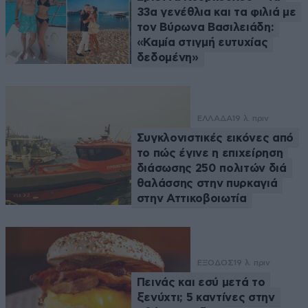
33α γενέθλια και τα φιλιά με
τον Βύρωνα Βασιλειάδη:
«Καμία στιγμή ευτυχίας
δεδομένη»
ΕΛΛΑΔΑ
19 λ. πριν
Συγκλονιστικές εικόνες από
το πώς έγινε η επιχείρηση
διάσωσης 250 πολιτών διά
θαλάσσης στην πυρκαγιά
στην Αττικοβοιωτία
ΕΞΟΔΟΣ
19 λ. πριν
Πεινάς και εσύ μετά το
ξενύχτι; 5 καντίνες στην