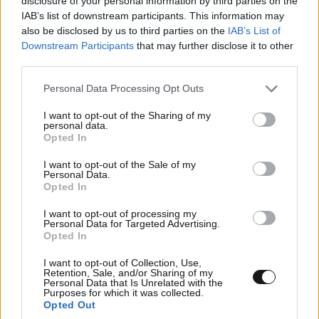
disclosure of your personal information by third parties on the
Διαβάστε και ακολουθήστε τους κανόνες σχολιασμού
IAB’s list of downstream participants. This information may
also be disclosed by us to third parties on the
IAB’s List of
Downstream Participants
that may further disclose it to other
ΠΡΟΣΘΗΚΗ
third parties.
Please note that this website/app uses one or more Google
Personal Data Processing Opt Outs
services and may gather and store information including but
not limited to your visit or usage behaviour. You may click to
I want to opt-out of the Sharing of my
TRENDING
personal data.
grant or deny consent to Google and its third-party tags to
Opted In
use your data for below specified purposes in below Google
consent section.
I want to opt-out of the Sale of my
Personal Data.
Opted In
I want to opt-out of processing my
Personal Data for Targeted Advertising.
Opted In
I want to opt-out of Collection, Use,
Retention, Sale, and/or Sharing of my
Personal Data that Is Unrelated with the
Purposes for which it was collected.
Opted Out