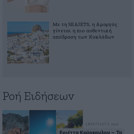
Με τη SEAJETS, η Αμοργός
γίνεται η πιο αυθεντική
απόδραση των Κυκλάδων
Ροή Ειδήσεων
LIFESTYLE
7 λ. πριν
Εριέττα Κούρκουλου – Τα