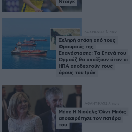
Ντόιγκ
ΚΟΣΜΟΣ
43 λ. πριν
Σκληρή στάση από τους
Φρουρούς της
Επανάστασης: Τα Στενά του
Ορμούζ θα ανοίξουν όταν οι
ΗΠΑ αποδεχτούν τους
όρους του Ιράν
ΑΘΛΗΤΙΚΑ
52 λ. πριν
Μέσι: Η Νιούελς Όλντ Μπόις
αποχαιρέτησε τον πατέρα
του