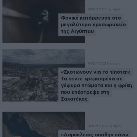
ΚΟΣΜΟΣ
13 λ. πριν
Φονική κατάρρευση στο
μεγαλύτερο χρυσωρυχείο
της Αιγύπτου
ΚΟΣΜΟΣ
21 λ. πριν
«Σκοτώνουν για το τίποτα»:
Τα πέντε κρεμασμένα σε
γέφυρα πτώματα και η φρίκη
που επέστρεψε στη
Σακατέκας
ΚΟΣΜΟΣ
27 λ. πριν
«Δαμόκλειος σπάθη» πάνω