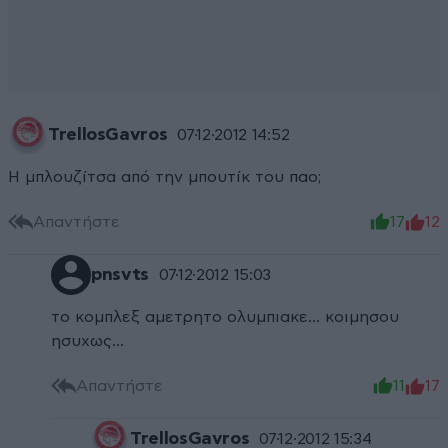
TrellosGavros
07·12·2012 14:52
Η μπλουζίτσα από την μπουτίκ του παο;
Απαντήστε
17
12
pnsvts
07·12·2012 15:03
το κομπλεξ αμετρητο ολυμπιακε... κοιμησου
ησυχως...
Απαντήστε
11
17
TrellosGavros
07·12·2012 15:34