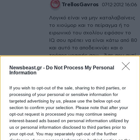
TrellosGavros
07·12·2012 16:06
Λογικό είναι να μην καταλαβαίνεις
το χιούμορ και το πείραγμα ή το
ειρωνικό του σχολίου εφόσον το
IQ σου πρέπει να είναι κάτω από 80
και αυτό το αποδεικνύει και ο
τρόπος γραφής σου... Άσε που αντί
για τη βλακώδη απάντησή σου θα
Newsbeast.gr -
Do Not Process My Personal
μπορούσες να απαντήσεις ότι
Information
έγραψες "ησύχως" (με τον τόνο
στο ύ) αλλά θέλει τόση νοημοσύνη
If you wish to opt-out of the sale, sharing to third parties, or
ακόμα και αυτό που απλά δεν το
processing of your personal or sensitive information for
φτάνεις... Κοιμήσου, λοιπόν, εσύ
targeted advertising by us, please use the below opt-out
section to confirm your selection. Please note that after your
"ησύχως" ότι είσαι μάγκας...
opt-out request is processed you may continue seeing
interest-based ads based on personal information utilized by
Απαντήστε
9
5
us or personal information disclosed to third parties prior to
your opt-out. You may separately opt-out of the further
pnsvts
07·12·2012 16:21