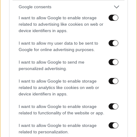
TRENDING
Google consents
I want to allow Google to enable storage
related to advertising like cookies on web or
device identifiers in apps.
I want to allow my user data to be sent to
Google for online advertising purposes.
I want to allow Google to send me
personalized advertising.
I want to allow Google to enable storage
related to analytics like cookies on web or
device identifiers in apps.
ΕΛΛΑΔΑ
10·08·2026 00:07
I want to allow Google to enable storage
related to functionality of the website or app.
Σαν σήμερα 10 Αυγούστου: Η Ελλάδα αγγίζει
για λίγο το όνειρο «των δύο ηπείρων και των
I want to allow Google to enable storage
πέντε θαλασσών»
related to personalization.