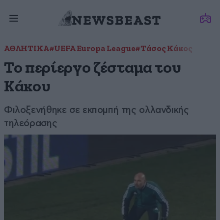
ΑΘΛΗΤΙΚΑ
#UEFA Europa League
#Τάσος Κάκος
Το περίεργο ζέσταμα του
Κάκου
Φιλοξενήθηκε σε εκπομπή της ολλανδικής
τηλεόρασης