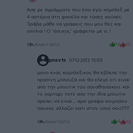
Άσε ρε αγράμματε που έχω εγώ κόμπλεξ με
4 αστέρια στη φανέλα και τόσες κούπες.
Τράβα μάθε να γράφεις που μου θες και
σχόλια ! Ο 'ήσυχος' γράφεται με ο. !
Απαντήστε
13
10
pnsvts
07·12·2012 15:55
μονο ενας κομπλεξικος θα εβλεπε την
πρασινη μπλουζα και θα ελεγε οτι ειναι
απο την μπουτικ του παναθηναικου. και
το χορταρι τοτε απο την ιδια μπουτικ
πρεπει να ειναι... αμα γραψω κοιμησου
ησυχος αλλαζει κατι στον υπνο σου???
Απαντήστε
9
12