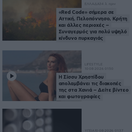
ΕΛΛΑΔΑ
34 λ. πριν
«Red Code» σήμερα σε
Αττική, Πελοπόννησο, Κρήτη
και άλλες περιοχές –
Συναγερμός για πολύ υψηλό
κίνδυνο πυρκαγιάς
LIFESTYLE
10·08·2026 01:50
Η Σίσσυ Χρηστίδου
απολαμβάνει τις διακοπές
της στα Χανιά – Δείτε βίντεο
και φωτογραφίες
ΥΓΕΙΑ
10·08·2026 01:37