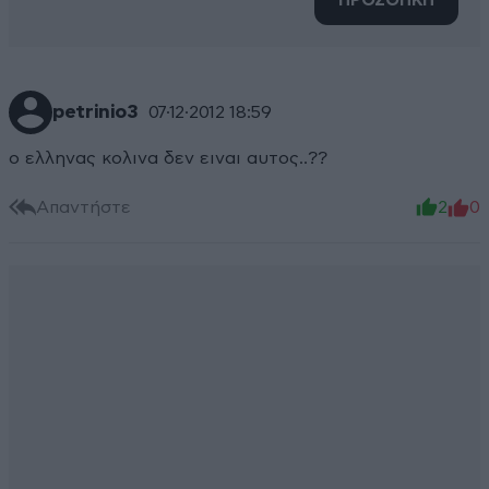
ΠΡΟΣΘΗΚΗ
petrinio3
07·12·2012 18:59
ο ελληνας κολινα δεν ειναι αυτος..??
Απαντήστε
2
0