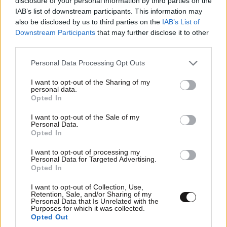
disclosure of your personal information by third parties on the
IAB’s list of downstream participants. This information may
εχεις δικιο σε ολα... μου το
also be disclosed by us to third parties on the
IAB’s List of
βουλωσες... και πολυ
Downstream Participants
that may further disclose it to other
third parties.
ασχοληθηκα μαζι σου... ξυλο
απελεκητο λενε στο χωριο
Please note that this website/app uses one or more Google
Personal Data Processing Opt Outs
μου...
services and may gather and store information including but
not limited to your visit or usage behaviour. You may click to
I want to opt-out of the Sharing of my
personal data.
Απαντήστε
5
6
grant or deny consent to Google and its third-party tags to
Opted In
use your data for below specified purposes in below Google
consent section.
sakis
I want to opt-out of the Sale of my
08·12·2012 22:02
Personal Data.
Opted In
δυο γάιδαροι μαλώναν σε
ξένο αχυρώνα !!! .Ενας
I want to opt-out of processing my
Personal Data for Targeted Advertising.
ΠΑΟΚτζής.
Opted In
Απαντήστε
4
0
I want to opt-out of Collection, Use,
Retention, Sale, and/or Sharing of my
Personal Data that Is Unrelated with the
Purposes for which it was collected.
Opted Out