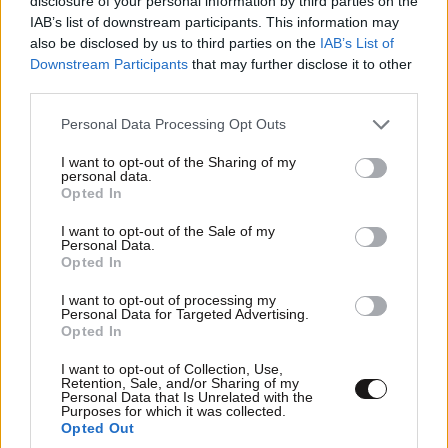
disclosure of your personal information by third parties on the
IAB’s list of downstream participants. This information may
also be disclosed by us to third parties on the
IAB’s List of
Downstream Participants
that may further disclose it to other
third parties.
Please note that this website/app uses one or more Google
Personal Data Processing Opt Outs
services and may gather and store information including but
not limited to your visit or usage behaviour. You may click to
I want to opt-out of the Sharing of my
personal data.
grant or deny consent to Google and its third-party tags to
Opted In
use your data for below specified purposes in below Google
consent section.
I want to opt-out of the Sale of my
Personal Data.
ΚΟΣΜΟΣ
10·08·2026 00:58
Opted In
Το σκοτεινό πρόσωπο πίσω από την επένδυση
του Κούσνερ στην Αλβανία – Ο Σέχου, η
I want to opt-out of processing my
Personal Data for Targeted Advertising.
κοκαΐνη και τα εκατομμύρια
Opted In
I want to opt-out of Collection, Use,
Retention, Sale, and/or Sharing of my
Personal Data that Is Unrelated with the
Purposes for which it was collected.
Opted Out