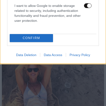
I want to allow Google to enable storage
related to security, including authentication
functionality and fraud prevention, and other
user protection.
CONFIRM
ΑΘΛΗΤΙΚΑ
09·08·2026 20:15
Γιαννακόπουλος: Το 2020 έπαθα πολλαπλό
έμφραγμα, πήγα και επέστρεψα τέσσερις φορές
Data Deletion
Data Access
Privacy Policy