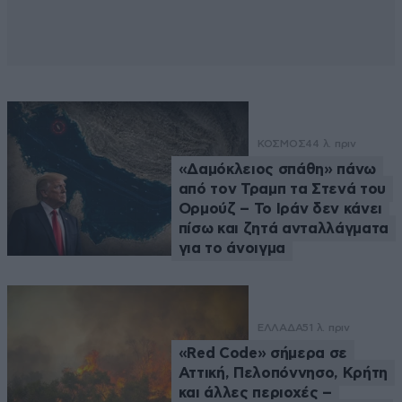
ΚΟΣΜΟΣ
44 λ. πριν
«Δαμόκλειος σπάθη» πάνω
από τον Τραμπ τα Στενά του
Ορμούζ – Το Ιράν δεν κάνει
πίσω και ζητά ανταλλάγματα
για το άνοιγμα
ΕΛΛΑΔΑ
51 λ. πριν
«Red Code» σήμερα σε
Αττική, Πελοπόννησο, Κρήτη
και άλλες περιοχές –