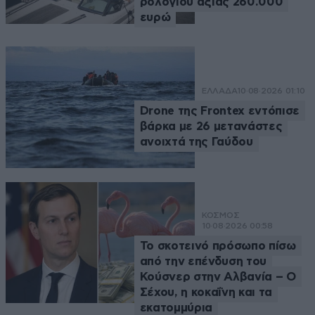
ρολογιού αξίας 260.000
ευρώ
ΕΛΛΑΔΑ
10·08·2026 01:10
Drone της Frontex εντόπισε
βάρκα με 26 μετανάστες
ανοιχτά της Γαύδου
ΚΟΣΜΟΣ
10·08·2026 00:58
Το σκοτεινό πρόσωπο πίσω
από την επένδυση του
Κούσνερ στην Αλβανία – Ο
Σέχου, η κοκαΐνη και τα
εκατομμύρια