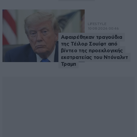
LIFESTYLE
10·08·2026 00:46
Αφαιρέθηκαν τραγούδια
της Τέιλορ Σουίφτ από
βίντεο της προεκλογικής
εκστρατείας του Ντόναλντ
Τραμπ