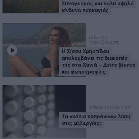
Συναγερμός για πολύ υψηλό
κίνδυνο πυρκαγιάς
LIFESTYLE
10·08·2026 01:50
Η Σίσσυ Χρηστίδου
απολαμβάνει τις διακοπές
της στα Χανιά – Δείτε βίντεο
και φωτογραφίες
ΥΓΕΙΑ
10·08·2026 01:37
Τα «χάπια κοπράνων» λύση
στις αλλεργίες;