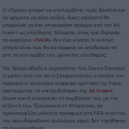
Ο «Πρίγιο» μπορεί να απολαμβάνει τιμές βασιλιά και
τα χρήματα να είναι πολλά, όμως κάλλιστα θα
μπορούσε να έχει αποχωρήσει πρόωρα από την Αλ
Ιτιχάντ ως ελεύθερος. Άλλωστε, όπως έχει δηλώσει
το κεφάλαιο «
ΠΑΟΚ
» δεν έχει κλείσει. Η εύλογη
απορία είναι πώς θα κατάφερνε να αποδεσμευτεί
από τη νυν ομάδα του, μένοντας ελεύθερος;
Τον δρόμο έδειξε ο συμπαίκτης του, Σανού Σανογκό.
Ο μέσος από την Ακτή Ελεφαντοστού, ο οποίος τον
περασμένο Ιανουάριο απέρριψε πρόταση της Ρόμα,
προτιμώντας τα «πετροδόλαρα» της
Αλ Ιτιχάντ
,
έλυσε κοινή συναινέσει το συμβόλαιο του, με τον
ατζέντη του, Τζιανλούκα ντι Ντομένικο, να
προαναγγέλλει μάλιστα προσφυγή στη FIFA εναντίον
του σαουδαραβικού συλλόγου, αφού δεν τηρήθηκαν
τα συμφωνηθέντα.