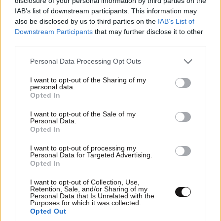
disclosure of your personal information by third parties on the
IAB’s list of downstream participants. This information may
LIFESTYLE
08·08·2026 19:12
also be disclosed by us to third parties on the
IAB’s List of
Εριέττα Κούρκουλου – Τα 33α γενέθλια και τα
Downstream Participants
that may further disclose it to other
φιλιά με τον Βύρωνα Βασιλειάδη: «Καμία στιγμή
third parties.
ευτυχίας δεδομένη»
Please note that this website/app uses one or more Google
Personal Data Processing Opt Outs
services and may gather and store information including but
not limited to your visit or usage behaviour. You may click to
I want to opt-out of the Sharing of my
personal data.
grant or deny consent to Google and its third-party tags to
Opted In
use your data for below specified purposes in below Google
consent section.
I want to opt-out of the Sale of my
Personal Data.
Opted In
I want to opt-out of processing my
Personal Data for Targeted Advertising.
Opted In
I want to opt-out of Collection, Use,
Retention, Sale, and/or Sharing of my
Personal Data that Is Unrelated with the
Purposes for which it was collected.
Opted Out