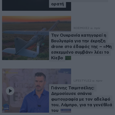
ορατή
ΚΟΣΜΟΣ
2 ω. πριν
Την Ουκρανία κατηγορεί η
Βουλγαρία για την έκρηξη
drone στο έδαφός της – «Μη
εσκεμμένο συμβάν» λέει το
Κίεβο
LIFESTYLE
2 ω. πριν
Γιάννης Τσιμιτσέλης:
Δημοσίευσε σπάνια
φωτογραφία με τον αδελφό
του, Λάμπρο, για τα γενέθλιά
του