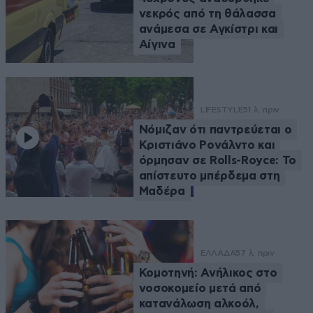
νεκρός από τη θάλασσα
ανάμεσα σε Αγκίστρι και
Αίγινα
LIFESTYLE
51 λ. πριν
Νόμιζαν ότι παντρεύεται ο
Κριστιάνο Ρονάλντο και
όρμησαν σε Rolls-Royce: Το
απίστευτο μπέρδεμα στη
Μαδέρα
ΕΛΛΑΔΑ
57 λ. πριν
Κομοτηνή: Ανήλικος στο
νοσοκομείο μετά από
κατανάλωση αλκοόλ,