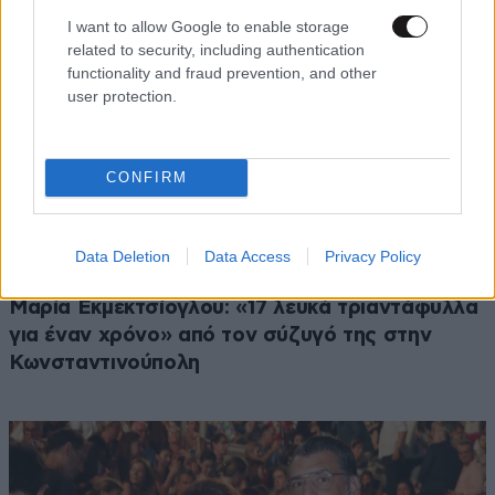
I want to allow Google to enable storage
related to security, including authentication
functionality and fraud prevention, and other
user protection.
CONFIRM
Data Deletion
Data Access
Privacy Policy
LIFESTYLE
08·08·2026 21:36
Μαρία Εκμεκτσίογλου: «17 λευκά τριαντάφυλλα
για έναν χρόνο» από τον σύζυγό της στην
Κωνσταντινούπολη