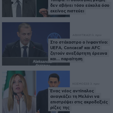
δεν σβήνει τόσο εύκολα όσο
εκείνος πιστεύει
ΑΘΛΗΤΙΚΑ
31 λ. πριν
Στο στόχαστρο ο Ινφαντίνο:
UEFA, Concacaf και AFC
ζητούν ανεξάρτητη έρευνα
και… παραίτηση
ΚΟΣΜΟΣ
33 λ. πριν
Ένας νέος αντίπαλος
αναγκάζει τη Μελόνι να
επιστρέψει στις ακροδεξιές
ρίζες της