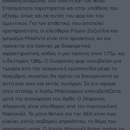
διάθεση αναμονής του παίκτη και τον χάνει.
Στασιμότητα παρατηρείται και στην υπόθεση του
εξτρέμ, όπως και σε αυτές του φορ και του
αμυντικού. Για τον επιθετικό, που αποτελεί
προτεραιότητα, οι ελεύθεροι Ρόμαν Ζοζούλια και
Ιμπραΐμα Μπαλντέ είναι στο προσκήνιο, αν και
πρόκειται για παίκτες με διαφορετικά
χαρακτηριστικά, καθώς ο μεν πρώτος είναι 1,75μ. και
ο δεύτερος 1,88μ. Ο Ουκρανός φορ «κουβαλά» μια
τιμωρία από την ουκρανική ομοσπονδία μέχρι το
Νοέμβριο, συνεπώς θα πρέπει να διευκρινιστεί αν
αυτή έχει ισχύ και εκτός συνόρων. Σε ό,τι αφορά
στον στόπερ, ο Χισάμ Μπελκαρουί επανεξετάζεται
μετά την αποχώρηση του Άρθο. Ο 26χρονος
Αλγερινός είναι ελεύθερος από την πορτογαλική
Νασιονάλ. Το μόνο θετικό για την ΑΕΚ είναι πως
κλείνει, εκτός σοβαρού απροόπτου, το θέμα του
αριστερού μπακ. Ο Χουάν Μανουέλ Ντίας φτάνε το