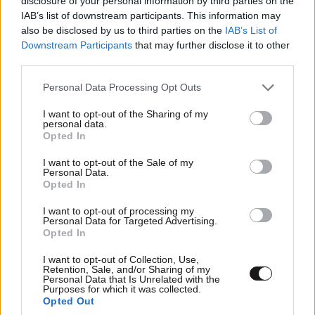
disclosure of your personal information by third parties on the
να τον διώξουμε
IAB’s list of downstream participants. This information may
also be disclosed by us to third parties on the
IAB’s List of
Downstream Participants
that may further disclose it to other
third parties.
Please note that this website/app uses one or more Google
Personal Data Processing Opt Outs
services and may gather and store information including but
not limited to your visit or usage behaviour. You may click to
I want to opt-out of the Sharing of my
personal data.
grant or deny consent to Google and its third-party tags to
Opted In
use your data for below specified purposes in below Google
consent section.
I want to opt-out of the Sale of my
Personal Data.
Opted In
I want to opt-out of processing my
Personal Data for Targeted Advertising.
Opted In
I want to opt-out of Collection, Use,
Retention, Sale, and/or Sharing of my
Personal Data that Is Unrelated with the
Purposes for which it was collected.
Opted Out