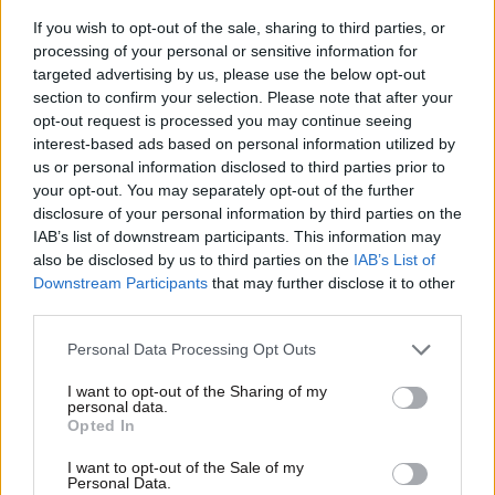
If you wish to opt-out of the sale, sharing to third parties, or
processing of your personal or sensitive information for
targeted advertising by us, please use the below opt-out
section to confirm your selection. Please note that after your
opt-out request is processed you may continue seeing
interest-based ads based on personal information utilized by
us or personal information disclosed to third parties prior to
your opt-out. You may separately opt-out of the further
ΕΛΛΑΔΑ
06·08·2026 00:09
disclosure of your personal information by third parties on the
Σαν σήμερα 6 Αυγούστου: Πεθαίνει η Ρίτα
IAB’s list of downstream participants. This information may
Σακελλαρίου, η λαϊκή ντίβα που έκανε τη ζωή
also be disclosed by us to third parties on the
IAB’s List of
της τραγούδι
Downstream Participants
that may further disclose it to other
third parties.
Please note that this website/app uses one or more Google
Personal Data Processing Opt Outs
services and may gather and store information including but
not limited to your visit or usage behaviour. You may click to
I want to opt-out of the Sharing of my
personal data.
grant or deny consent to Google and its third-party tags to
Opted In
use your data for below specified purposes in below Google
consent section.
I want to opt-out of the Sale of my
Personal Data.