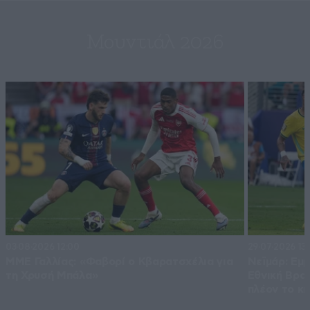
Μουντιάλ 2026
03·08·2026 12:00
29·07·2026 13:
ΜΜΕ Γαλλίας: «Φαβορί ο Κβαρατσχέλια για
Νεϊμάρ: Εμμ
τη Χρυσή Μπάλα»
Εθνική Βραζ
πλέον το κί