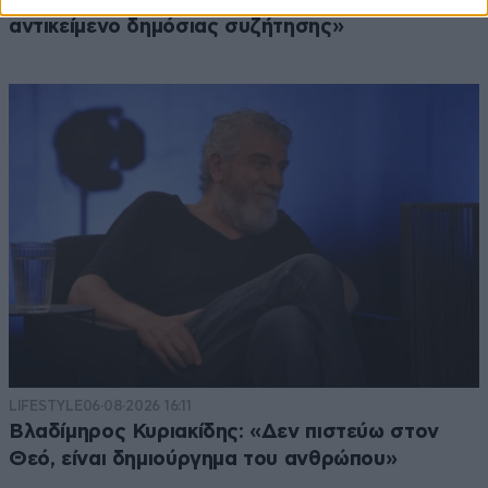
αντικείμενο δημόσιας συζήτησης»
LIFESTYLE
06·08·2026 16:11
Βλαδίμηρος Κυριακίδης: «Δεν πιστεύω στον
Θεό, είναι δημιούργημα του ανθρώπου»