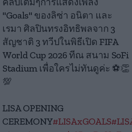
คลิปเต็มๆการแสดงเพลง
"Goals" ของลิซ่า อนิตา และ
เรมา ศิลปินทรงอิทธิพลจาก 3
สัญชาติ 3 ทวีปในพิธีเปิด FIFA
World Cup 2026 ทีณ สนาม SoFi
Stadium เพื่อใครไม่ทันดูค่ะ ⚽️👏
💯
LISA OPENING
CEREMONY
#LISAxGOALS
#LIS