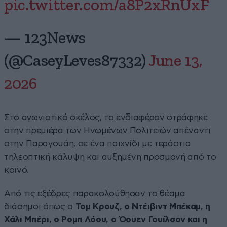
pic.twitter.com/a8P2xRnUxF
— 123News
(@CaseyLeves87332)
June 13,
2026
Στο αγωνιστικό σκέλος, το ενδιαφέρον στράφηκε
στην πρεμιέρα των Ηνωμένων Πολιτειών απέναντι
στην Παραγουάη, σε ένα παιχνίδι με τεράστια
τηλεοπτική κάλυψη και αυξημένη προσμονή από το
κοινό.
Από τις εξέδρες παρακολούθησαν το θέαμα
διάσημοι όπως ο
Τομ Κρουζ, ο Ντέιβιντ Μπέκαμ, η
Χάλι Μπέρι, ο Ρομπ Λόου, ο Όουεν Γουίλσον και η