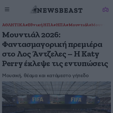
ΑΘΛΗΤΙΚΑ
#Εθνική ΗΠΑ
#ΗΠΑ
#Μουντιάλ
#Μουντιάλ 
Μουντιάλ 2026:
Φαντασμαγορική πρεμιέρα
στο Λος Άντζελες – Η Katy
Perry έκλεψε τις εντυπώσεις
Μουσική, θέαμα και κατάμεστο γήπεδο