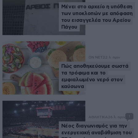
Μένει στο αρχείο η υπόθεση
των υποκλοπών με απόφαση
του εισαγγελέα του Αρείου
Πάγου
ON NET
22 λ. πριν
Πώς αποθηκεύουμε σωστά
τα τρόφιμα και το
εμφιαλωμένο νερό στον
καύσωνα
1
ΑΘΛΗΤΙΚΑ
26 λ. πριν
Νέος διαγωνισμός για την
ενεργειακή αναβάθμιση του