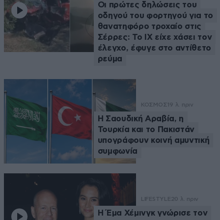
Οι πρώτες δηλώσεις του
οδηγού του φορτηγού για το
θανατηφόρο τροχαίο στις
Σέρρες: Το ΙΧ είχε χάσει τον
έλεγχο, έφυγε στο αντίθετο
ρεύμα
ΚΟΣΜΟΣ
19 λ. πριν
Η Σαουδική Αραβία, η
Τουρκία και το Πακιστάν
υπογράφουν κοινή αμυντική
συμφωνία
LIFESTYLE
20 λ. πριν
Η Έμα Χέμινγκ γνώρισε τον