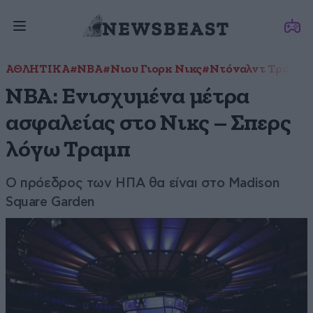
ΑΘΛΗΤΙΚΑ
#NBA
#Νιου Γιορκ Νικς
#Ντόναλντ Τραμπ
#
NBA: Ενισχυμένα μέτρα
ασφαλείας στο Νικς – Σπερς
λόγω Τραμπ
Ο πρόεδρος των ΗΠΑ θα είναι στο Madison
Square Garden