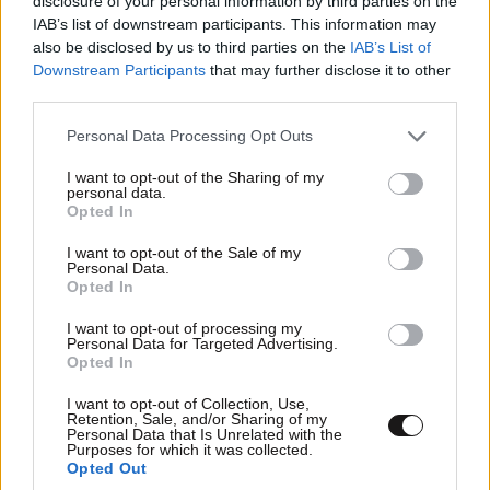
disclosure of your personal information by third parties on the
IAB’s list of downstream participants. This information may
also be disclosed by us to third parties on the
IAB’s List of
Downstream Participants
that may further disclose it to other
third parties.
Please note that this website/app uses one or more Google
Personal Data Processing Opt Outs
services and may gather and store information including but
not limited to your visit or usage behaviour. You may click to
I want to opt-out of the Sharing of my
personal data.
grant or deny consent to Google and its third-party tags to
Opted In
use your data for below specified purposes in below Google
consent section.
I want to opt-out of the Sale of my
Personal Data.
Opted In
I want to opt-out of processing my
Personal Data for Targeted Advertising.
Opted In
I want to opt-out of Collection, Use,
Retention, Sale, and/or Sharing of my
Personal Data that Is Unrelated with the
Purposes for which it was collected.
Opted Out