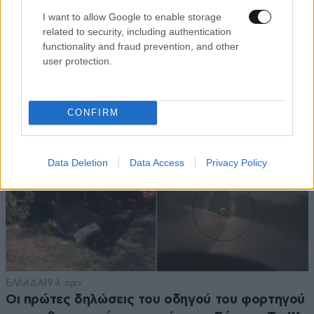
Ζευγάρι από τις ΗΠΑ που «υιοθέτησε» τον
I want to allow Google to enable storage
Αφγανό κατηγορούμενο για τη δολοφονία της
related to security, including authentication
Ελίζαμπεθ Ρος: «Είμαστε συντετριμμένοι – Δεν
functionality and fraud prevention, and other
έδειξε ποτέ ότι ήταν ικανός για κάτι τέτοιο»
user protection.
CONFIRM
Data Deletion
Data Access
Privacy Policy
ΕΛΛΑΔΑ
19 λ. πριν
Οι πρώτες δηλώσεις του οδηγού του φορτηγού