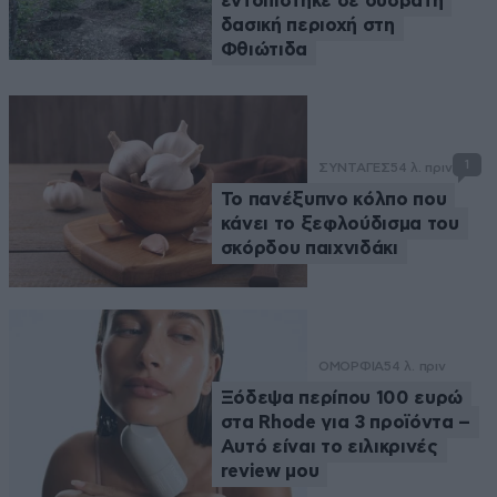
εντοπίστηκε σε δύσβατη
δασική περιοχή στη
Φθιώτιδα
1
ΣΥΝΤΑΓΕΣ
54 λ. πριν
Το πανέξυπνο κόλπο που
κάνει το ξεφλούδισμα του
σκόρδου παιχνιδάκι
ΟΜΟΡΦΙΑ
54 λ. πριν
Ξόδεψα περίπου 100 ευρώ
στα Rhode για 3 προϊόντα –
Αυτό είναι το ειλικρινές
review μου