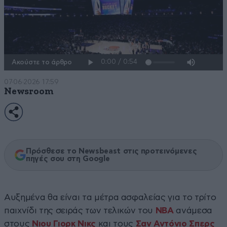
Ακούστε το άρθρο
07·06·2026 17:59
Newsroom
Πρόσθεσε το Newsbeast στις προτεινόμενες
πηγές σου στη Google
Αυξημένα θα είναι τα μέτρα ασφαλείας για το τρίτο
παιχνίδι της σειράς των τελικών του
NBA
ανάμεσα
στους
Νιου Γιορκ Νικς
και τους
Σαν Αντόνιο Σπερς