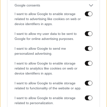
Google consents
I want to allow Google to enable storage
related to advertising like cookies on web or
device identifiers in apps.
I want to allow my user data to be sent to
ΕΛΛΑΔΑ
05·08·2026 21:24
Google for online advertising purposes.
«Κάηκε το σπίτι μας στην Ελλάδα λίγο πριν
μετακομίσουμε»: Απαρηγόρητη η οικογένεια
I want to allow Google to send me
personalized advertising.
από τη Βρετανία που είδε το όνειρο ζωής να
γίνεται στάχτη
I want to allow Google to enable storage
related to analytics like cookies on web or
device identifiers in apps.
I want to allow Google to enable storage
related to functionality of the website or app.
I want to allow Google to enable storage
related to personalization.