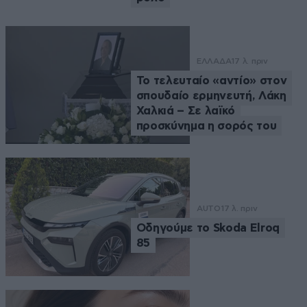
ΕΛΛΑΔΑ
17 λ. πριν
Το τελευταίο «αντίο» στον
σπουδαίο ερμηνευτή, Λάκη
Χαλκιά – Σε λαϊκό
προσκύνημα η σορός του
AUTO
17 λ. πριν
Οδηγούμε το Skoda Elroq
85