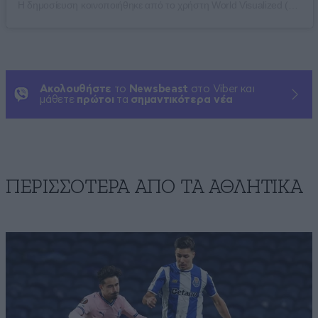
Η δημοσίευση κοινοποιήθηκε από το χρήστη World Visualized (@worldvisualized)
Ακολουθήστε
το
Newsbeast
στο Viber και
μάθετε
πρώτοι
τα
σημαντικότερα νέα
ΠΕΡΙΣΣΟΤΕΡΑ ΑΠΟ ΤA ΑΘΛΗΤΙΚΑ