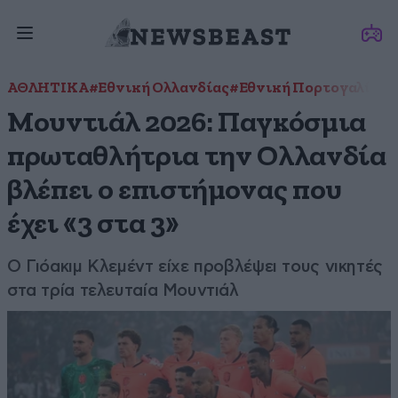
ΑΘΛΗΤΙΚΑ
#Εθνική Ολλανδίας
#Εθνική Πορτογαλίας
#
Μουντιάλ 2026: Παγκόσμια
πρωταθλήτρια την Ολλανδία
βλέπει ο επιστήμονας που
έχει «3 στα 3»
Ο Γιόακιμ Κλεμέντ είχε προβλέψει τους νικητές
στα τρία τελευταία Μουντιάλ