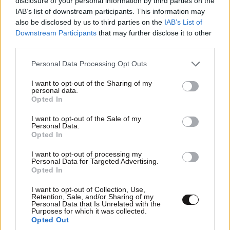
disclosure of your personal information by third parties on the
IAB’s list of downstream participants. This information may
also be disclosed by us to third parties on the
IAB’s List of
Ποταπος
06·06·2026 16:04
Downstream Participants
that may further disclose it to other
third parties.
Σιγά μην το Πάρη το Κουρασαο,!!!!!!ΒΡΑΖΙΛΙΑ Από εδώ
Please note that this website/app uses one or more Google
Personal Data Processing Opt Outs
μέχρι την Αμερικη
services and may gather and store information including but
not limited to your visit or usage behaviour. You may click to
I want to opt-out of the Sharing of my
Απαντήστε
0
0
personal data.
grant or deny consent to Google and its third-party tags to
Opted In
use your data for below specified purposes in below Google
consent section.
I want to opt-out of the Sale of my
Personal Data.
Opted In
TRENDING
I want to opt-out of processing my
Personal Data for Targeted Advertising.
Opted In
I want to opt-out of Collection, Use,
Retention, Sale, and/or Sharing of my
Personal Data that Is Unrelated with the
Purposes for which it was collected.
Opted Out