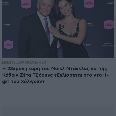
LIFESTYLE
09·08·2026 09:01
Η 23χρονη κόρη τoυ Μάικλ Ντάγκλας και της
Κάθριν Ζέτα Τζόουνς εξελίσσεται στο νέο it-
girl του Χόλιγουντ