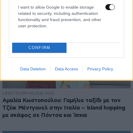
I want to allow Google to enable storage
related to security, including authentication
functionality and fraud prevention, and other
user protection.
CONFIRM
Data Deletion
Data Access
Privacy Policy
LIFESTYLE
09·08·2026 10:52
Αμαλία Κωστοπούλου: Γαμήλιο ταξίδι με τον
Τζέικ Μέντγουελ στην Ιταλία – Island hopping
με σκάφος σε Πόντσα και Ίσκια