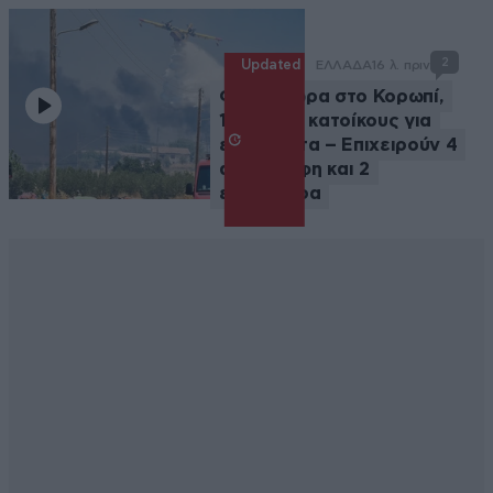
2
Updated
ΕΛΛΑΔΑ
16 λ. πριν
Φωτιά τώρα στο Κορωπί,
112 στους κατοίκους για
ετοιμότητα – Επιχειρούν 4
αεροσκάφη και 2
ελικόπτερα