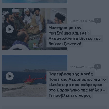
3
ΚΟΣΜΟΣ
1 ω. πριν
Μυστήριο με τον
Μοτζτάμπα Χαμενεΐ:
Αχρονολόγητο βίντεο τον
δείχνει ζωντανό
8
ΕΛΛΑΔΑ
2 ω. πριν
Παρέμβαση της Αρχής
Πολιτικής Αεροπορίας για το
ελικόπτερο που «πάρκαρε»
στο Σαρακήνικο της Μήλου –
Τι προβλέπει ο νόμος