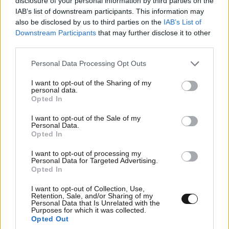
disclosure of your personal information by third parties on the
IAB’s list of downstream participants. This information may
also be disclosed by us to third parties on the
IAB’s List of
Downstream Participants
that may further disclose it to other
third parties.
Please note that this website/app uses one or more Google
Personal Data Processing Opt Outs
services and may gather and store information including but
not limited to your visit or usage behaviour. You may click to
I want to opt-out of the Sharing of my
personal data.
grant or deny consent to Google and its third-party tags to
Opted In
use your data for below specified purposes in below Google
consent section.
I want to opt-out of the Sale of my
Personal Data.
Opted In
I want to opt-out of processing my
Personal Data for Targeted Advertising.
Opted In
I want to opt-out of Collection, Use,
Retention, Sale, and/or Sharing of my
FITNESS
09·08·2026 09:30
Personal Data that Is Unrelated with the
Οι 5 ασκήσεις που πρέπει να κάνετε για μια ζωή
Purposes for which it was collected.
Opted Out
με δύναμη και αυτονομία – Ένα απλό αλλά