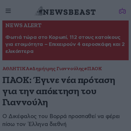
NEWS ALERT
Φωτιά τώρα στο Κορωπί, 112 στους κατοίκους
για ετοιμότητα – Επιχειρούν 4 αεροσκάφη και 2
ελικόπτερα
ΑΘΛΗΤΙΚΑ
#Δημήτρης Γιαννούλης
#ΠΑΟΚ
ΠΑΟΚ: Έγινε νέα πρόταση
για την απόκτηση του
Γιαννούλη
Ο Δικέφαλος του Βορρά προσπαθεί να φέρει
πίσω τον Έλληνα διεθνή