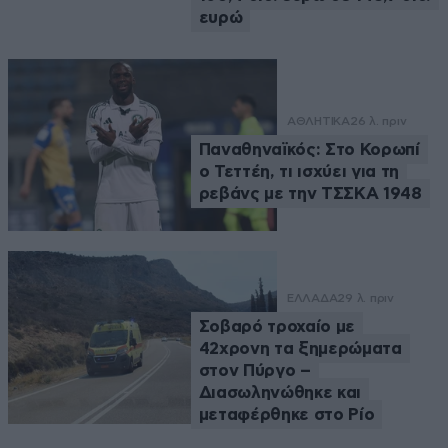
ευρώ
ΑΘΛΗΤΙΚΑ
26 λ. πριν
Παναθηναϊκός: Στο Κορωπί
ο Τεττέη, τι ισχύει για τη
ρεβάνς με την ΤΣΣΚΑ 1948
ΕΛΛΑΔΑ
29 λ. πριν
Σοβαρό τροχαίο με
42χρονη τα ξημερώματα
στον Πύργο –
Διασωληνώθηκε και
μεταφέρθηκε στο Ρίο