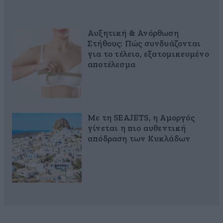
Αυξητική & Ανόρθωση
Στήθους: Πώς συνδυάζονται
για το τέλειο, εξατομικευμένο
αποτέλεσμα
Με τη SEAJETS, η Αμοργός
γίνεται η πιο αυθεντική
απόδραση των Κυκλάδων