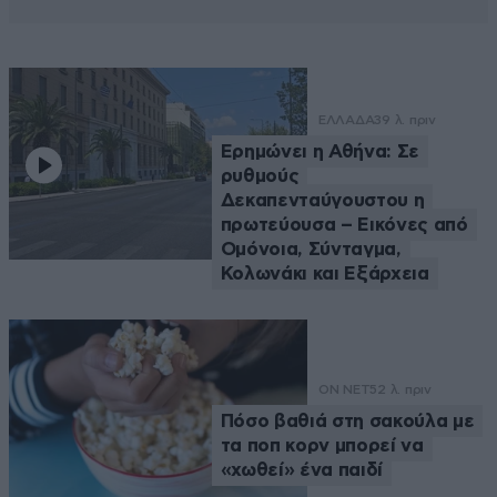
ΕΛΛΑΔΑ
39 λ. πριν
Ερημώνει η Αθήνα: Σε
ρυθμούς
Δεκαπενταύγουστου η
πρωτεύουσα – Εικόνες από
Ομόνοια, Σύνταγμα,
Κολωνάκι και Εξάρχεια
ON NET
52 λ. πριν
Πόσο βαθιά στη σακούλα με
τα ποπ κορν μπορεί να
«χωθεί» ένα παιδί