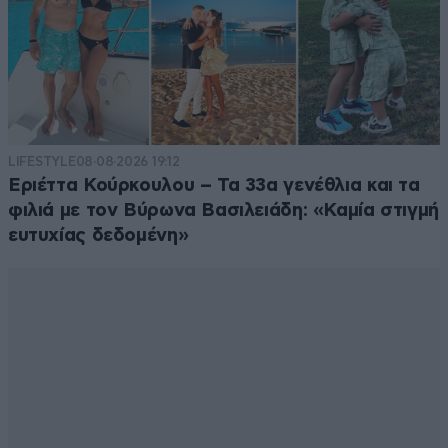
LIFESTYLE
08·08·2026 19:12
Εριέττα Κούρκουλου – Τα 33α γενέθλια και τα
φιλιά με τον Βύρωνα Βασιλειάδη: «Καμία στιγμή
ευτυχίας δεδομένη»