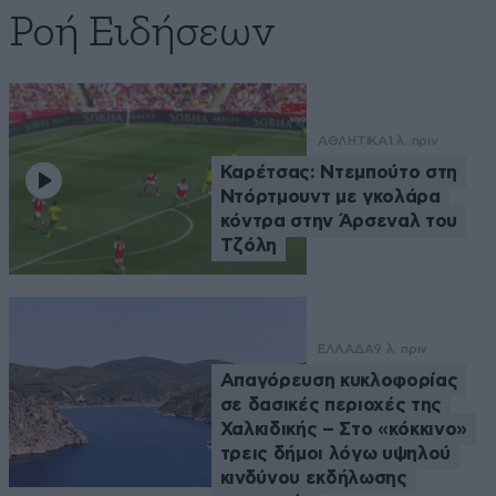
Ροή Ειδήσεων
ΑΘΛΗΤΙΚΑ
1 λ. πριν
Καρέτσας: Ντεμπούτο στη
Ντόρτμουντ με γκολάρα
κόντρα στην Άρσεναλ του
Τζόλη
ΕΛΛΑΔΑ
9 λ. πριν
Απαγόρευση κυκλοφορίας
σε δασικές περιοχές της
Χαλκιδικής – Στο «κόκκινο»
τρεις δήμοι λόγω υψηλού
κινδύνου εκδήλωσης