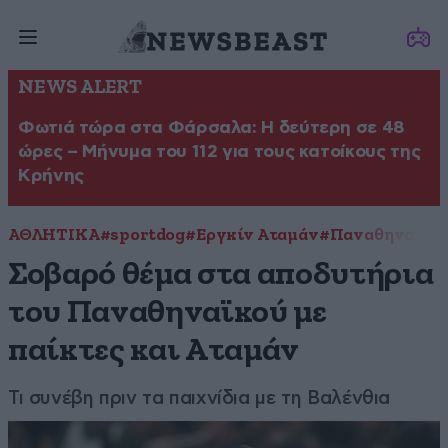
NEWS ALERT
Φωτιά τώρα στα Φάρσαλα: Η δεύτερη σε 48
ώρες – Μήνυμα του 112 για τους κατοίκους της
Κρήνης
ΑΘΛΗΤΙΚΑ
#sportdog
#Εργκίν Αταμάν
#Παναθηναϊκό
Σοβαρό θέμα στα αποδυτήρια
του Παναθηναϊκού με
παίκτες και Αταμάν
Τι συνέβη πριν τα παιχνίδια με τη Βαλένθια