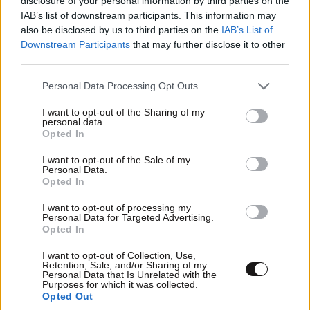
disclosure of your personal information by third parties on the
Απαντήστε
1
0
IAB’s list of downstream participants. This information may
also be disclosed by us to third parties on the
IAB’s List of
Χαχαχαχαχαχα
15·05·2026 22:04
Downstream Participants
that may further disclose it to other
third parties.
Όχι,σχημάτισε τον πρ 8...με τα δάχτυλα!!!
Please note that this website/app uses one or more Google
Personal Data Processing Opt Outs
services and may gather and store information including but
Απαντήστε
1
0
not limited to your visit or usage behaviour. You may click to
I want to opt-out of the Sharing of my
personal data.
grant or deny consent to Google and its third-party tags to
Opted In
use your data for below specified purposes in below Google
consent section.
I want to opt-out of the Sale of my
TRENDING
Personal Data.
Opted In
I want to opt-out of processing my
Personal Data for Targeted Advertising.
Opted In
I want to opt-out of Collection, Use,
Retention, Sale, and/or Sharing of my
Personal Data that Is Unrelated with the
Purposes for which it was collected.
Opted Out