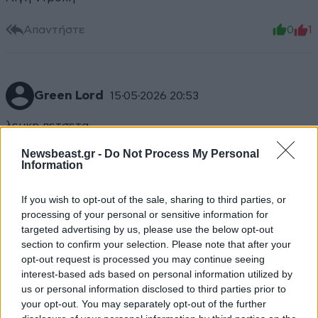
Απαντήστε
0
1
Green Lord
15·05·2026 20:53
λευκη πετσετα...
Newsbeast.gr -
Do Not Process My Personal
Απαντήστε
1
0
Information
If you wish to opt-out of the sale, sharing to third parties, or
processing of your personal or sensitive information for
Εγώ άλλο θέλω να μάθω
15·05·2026 20:18
targeted advertising by us, please use the below opt-out
section to confirm your selection. Please note that after your
Σήμερα που πάτησε στο glass floor του Teleturk
opt-out request is processed you may continue seeing
Centre είχε υψομένες γροθιές και σχημάτισε το 8 με
interest-based ads based on personal information utilized by
τα δάχτυλα;
us or personal information disclosed to third parties prior to
your opt-out. You may separately opt-out of the further