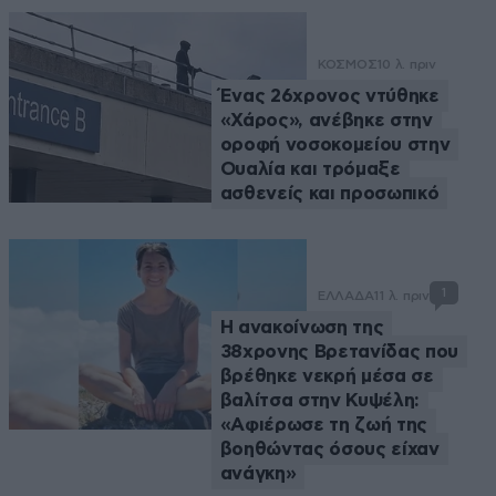
ΚΟΣΜΟΣ
10 λ. πριν
Ένας 26χρονος ντύθηκε
«Χάρος», ανέβηκε στην
οροφή νοσοκομείου στην
Ουαλία και τρόμαξε
ασθενείς και προσωπικό
1
ΕΛΛΑΔΑ
11 λ. πριν
Η ανακοίνωση της
38χρονης Βρετανίδας που
βρέθηκε νεκρή μέσα σε
βαλίτσα στην Κυψέλη:
«Αφιέρωσε τη ζωή της
βοηθώντας όσους είχαν
ανάγκη»