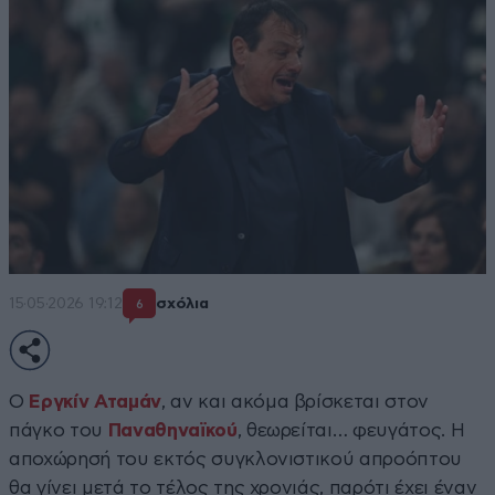
15·05·2026 19:12
σχόλια
6
Ο
Εργκίν Αταμάν
, αν και ακόμα βρίσκεται στον
πάγκο του
Παναθηναϊκού
, θεωρείται… φευγάτος. Η
αποχώρησή του εκτός συγκλονιστικού απροόπτου
θα γίνει μετά το τέλος της χρονιάς, παρότι έχει έναν