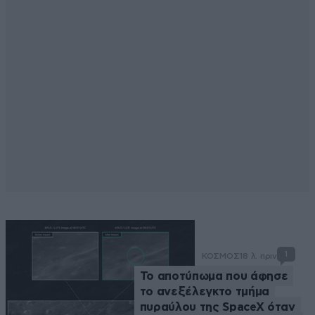
1
ΚΟΣΜΟΣ
18 λ. πριν
Το αποτύπωμα που άφησε
το ανεξέλεγκτο τμήμα
πυραύλου της SpaceX όταν