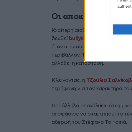
authenti
Οι αποκαλύψεις για 
Ιδιαίτερη αίσθηση προκάλεσε και
δεχθεί
bullying
όταν ήταν παιδί.
ήταν πιο εσωστρεφής, κάτι που 
περιβάλλον. Τελικά, όπως είπε, 
αλλάξει η κατάσταση.
Κλείνοντας, η
Τζούλια Σαλνίκοβ
περήφανη για τον χαρακτήρα του 
Παράλληλα αποκάλυψε ότι η μικρό
αποφάσισε να σταματήσει το τένι
αδερφή του Στέφανο Τσιτσιπά.