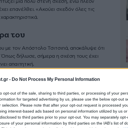
απτύξει μια πολύ στενή σχέση, ενώ πλέον
χει επανέλθει. «Ακούει σχεδόν όλες τις
χαρακτηριστικά.
έρα του
υ με τον Απόστολο Τσιτσιπά, αποκάλυψε ότι
 Όπως δήλωσε, σήμερα η σχέση τους έχει
νει απαιτητική.
.gr -
Do Not Process My Personal Information
 στα 10. Πριν ήταν στο 9, αλλά ήταν υπερβολικά
τους κατέστρεφε», είπε.
to opt-out of the sale, sharing to third parties, or processing of your per
formation for targeted advertising by us, please use the below opt-out s
r selection. Please note that after your opt-out request is processed y
eing interest-based ads based on personal information utilized by us or
disclosed to third parties prior to your opt-out. You may separately opt-
losure of your personal information by third parties on the IAB’s list of