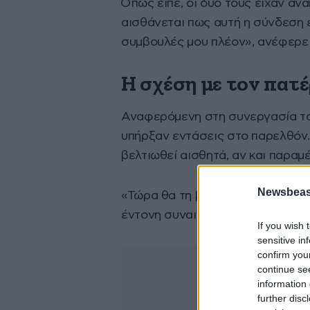
Όπως είπε, οι δυο τους είχαν αν
αισθάνεται πως αυτή η σύνδεση έ
συμβουλές μου πλέον», ανέφερε 
Η σχέση με τον πατ
Αναφερόμενη στη συνεργασία το
υπήρξαν εντάσεις στο παρελθόν.
βελτιωθεί αισθητά, αν και παραμέ
Newsbeast
«Τώρα θα τη βαθμολογούσα με 7,5
έντονη συναισθηματικά και αυτό 
If you wish 
sensitive in
confirm you
continue se
information 
further disc