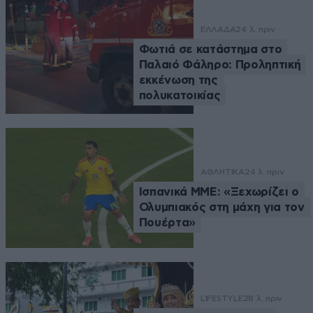
ΕΛΛΑΔΑ
24 λ. πριν
Φωτιά σε κατάστημα στο
Παλαιό Φάληρο: Προληπτική
εκκένωση της
πολυκατοικίας
ΑΘΛΗΤΙΚΑ
24 λ. πριν
Ισπανικά ΜΜΕ: «Ξεχωρίζει ο
Ολυμπιακός στη μάχη για τον
Πουέρτα»
LIFESTYLE
28 λ. πριν