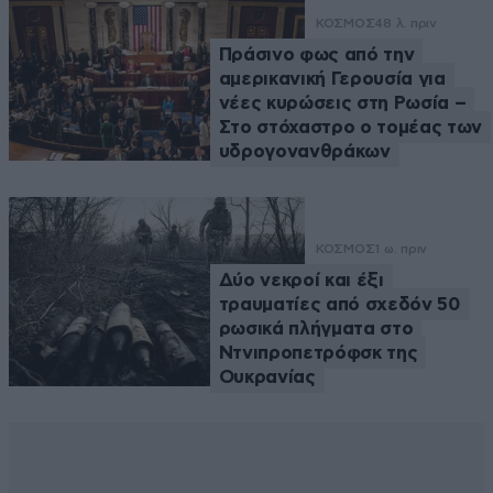
ΚΟΣΜΟΣ
48 λ. πριν
Πράσινο φως από την
αμερικανική Γερουσία για
νέες κυρώσεις στη Ρωσία –
Στο στόχαστρο ο τομέας των
υδρογονανθράκων
ΚΟΣΜΟΣ
1 ω. πριν
Δύο νεκροί και έξι
τραυματίες από σχεδόν 50
ρωσικά πλήγματα στο
Ντνιπροπετρόφσκ της
Ουκρανίας