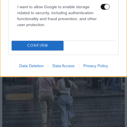
I want to allow Google to enable storage
related to security, including authentication
functionality and fraud prevention, and other
ΠΟΛΙΤΙΚΗ
3 ω. πριν
user protection.
Θανάσης Αυγερινός για Καρυστιανού-Γρατσία:
«Σπέκουλα, ψεύδη, πολιτική αναξιοπρέπεια και
ανεπίδεκτες μαθήσεως»
CONFIRM
Data Deletion
Data Access
Privacy Policy