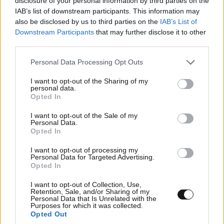
disclosure of your personal information by third parties on the
IAB’s list of downstream participants. This information may
also be disclosed by us to third parties on the
IAB’s List of
Downstream Participants
that may further disclose it to other
third parties.
Please note that this website/app uses one or more Google
Personal Data Processing Opt Outs
services and may gather and store information including but
not limited to your visit or usage behaviour. You may click to
I want to opt-out of the Sharing of my
personal data.
grant or deny consent to Google and its third-party tags to
Opted In
use your data for below specified purposes in below Google
consent section.
I want to opt-out of the Sale of my
Personal Data.
Opted In
I want to opt-out of processing my
Personal Data for Targeted Advertising.
Opted In
I want to opt-out of Collection, Use,
Retention, Sale, and/or Sharing of my
Personal Data that Is Unrelated with the
Purposes for which it was collected.
Opted Out