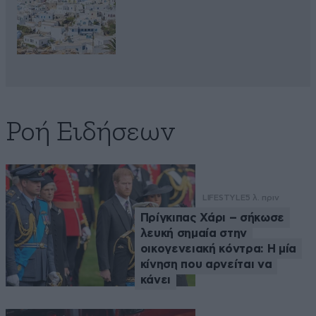
Ροή Ειδήσεων
LIFESTYLE
5 λ. πριν
Πρίγκιπας Χάρι – σήκωσε
λευκή σημαία στην
οικογενειακή κόντρα: Η μία
κίνηση που αρνείται να
κάνει