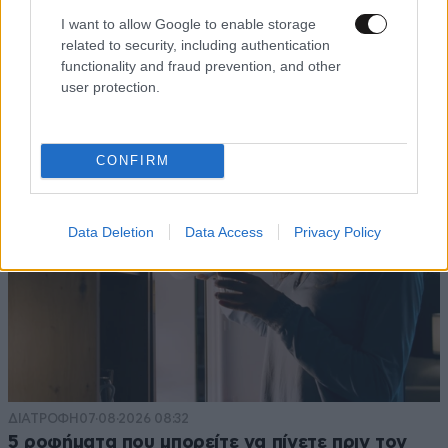
Βίντεο-ντοκουμέντο από το θανατηφόρο
I want to allow Google to enable storage
τροχαίο στις Σέρρες: Η στιγμή που το ΙΧ μπαίνει
related to security, including authentication
στο αντίθετο ρεύμα – Ακαριαία πέθαναν γιος
functionality and fraud prevention, and other
user protection.
και μητέρα
CONFIRM
Data Deletion
Data Access
Privacy Policy
ΔΙΑΤΡΟΦΗ
07·08·2026 08:32
5 ροφήματα που μπορείτε να πίνετε πριν τον