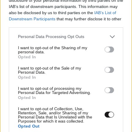
disclosure of your personal information by third parties on the
IAB’s list of downstream participants. This information may
also be disclosed by us to third parties on the
IAB’s List of
Downstream Participants
that may further disclose it to other
third parties.
Please note that this website/app uses one or more Google
Personal Data Processing Opt Outs
services and may gather and store information including but
not limited to your visit or usage behaviour. You may click to
I want to opt-out of the Sharing of my
personal data.
grant or deny consent to Google and its third-party tags to
Opted In
use your data for below specified purposes in below Google
consent section.
I want to opt-out of the Sale of my
Personal Data.
Opted In
I want to opt-out of processing my
Personal Data for Targeted Advertising.
Opted In
I want to opt-out of Collection, Use,
Retention, Sale, and/or Sharing of my
Personal Data that Is Unrelated with the
Purposes for which it was collected.
Opted Out