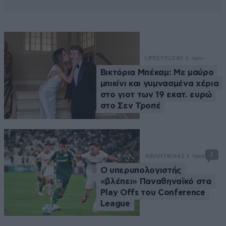
LIFESTYLE
40 λ. πριν
Βικτόρια Μπέκαμ: Με μαύρο
μπικίνι και γυμνασμένα χέρια
στο γιοτ των 19 εκατ. ευρώ
στο Σεν Τροπέ
2
ΑΘΛΗΤΙΚΑ
42 λ. πριν
Ο υπερυπολογιστής
«βλέπει» Παναθηναϊκό στα
Play Offs του Conference
League