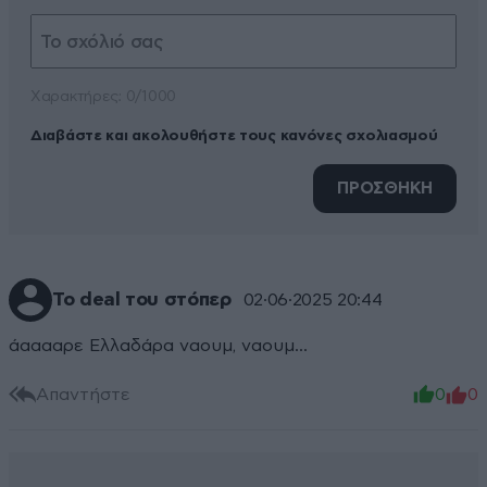
Xαρακτήρες: 0/1000
Διαβάστε και ακολουθήστε τους κανόνες σχολιασμού
ΠΡΟΣΘΗΚΗ
Το deal του στόπερ
02·06·2025 20:44
άααααρε Ελλαδάρα ναουμ, ναουμ...
Απαντήστε
0
0