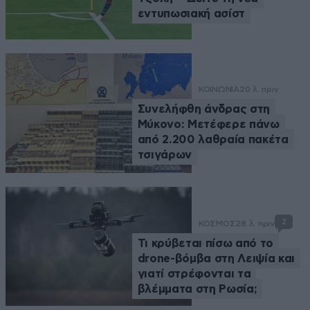
εντυπωσιακή ασίστ
ΚΟΙΝΩΝΙΑ
20 λ. πριν
Συνελήφθη άνδρας στη
Μύκονο: Μετέφερε πάνω
από 2.200 λαθραία πακέτα
τσιγάρων
2
ΚΟΣΜΟΣ
28 λ. πριν
Τι κρύβεται πίσω από το
drone-βόμβα στη Λειψία και
γιατί στρέφονται τα
βλέμματα στη Ρωσία;