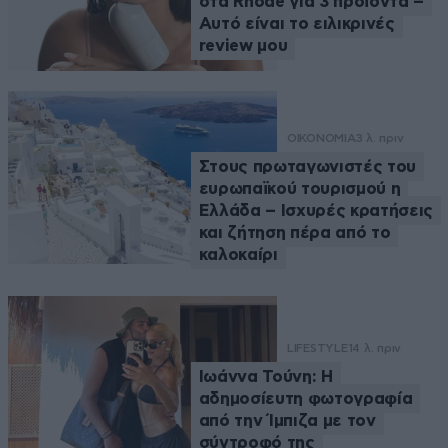
στα Rhode για 3 προϊόντα –
Αυτό είναι το ειλικρινές
review μου
ΟΙΚΟΝΟΜΙΑ
3 λ. πριν
Στους πρωταγωνιστές του
ευρωπαϊκού τουρισμού η
Ελλάδα – Ισχυρές κρατήσεις
και ζήτηση πέρα από το
καλοκαίρι
LIFESTYLE
14 λ. πριν
Ιωάννα Τούνη: Η
αδημοσίευτη φωτογραφία
από την Ίμπιζα με τον
σύντροφό της