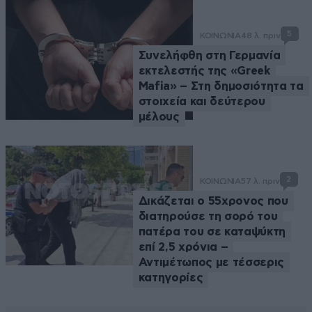
5
ΚΟΙΝΩΝΙΑ
48 λ. πριν
Συνελήφθη στη Γερμανία
εκτελεστής της «Greek
Mafia» – Στη δημοσιότητα τα
στοιχεία και δεύτερου
μέλους
2
ΚΟΙΝΩΝΙΑ
57 λ. πριν
Δικάζεται ο 55χρονος που
διατηρούσε τη σορό του
πατέρα του σε καταψύκτη
επί 2,5 χρόνια –
Αντιμέτωπος με τέσσερις
κατηγορίες