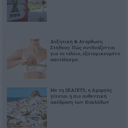
Αυξητική & Ανόρθωση
Στήθους: Πώς συνδυάζονται
για το τέλειο, εξατομικευμένο
αποτέλεσμα
Με τη SEAJETS, η Αμοργός
γίνεται η πιο αυθεντική
απόδραση των Κυκλάδων