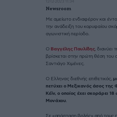
12·12·2023 11:34
Newsroom
Με αμείωτο ενδιαφέρον και έντο
την ανάδειξη του κορυφαίου σκ
αγωνιστική περίοδο.
Ο
Βαγγέλης Παυλίδης
, διανύει 
βρίσκεται στην πρώτη θέση του σ
Σαντιάγο Χιμένες.
Ο Ελληνας διεθνής επιθετικός,
μ
πετύχει ο Μεξικανός άσος της Φ
Κέϊν, ο οποίος έχει σκοράρει 1
Μονάχου
.
Σε «απόσταση βολής» από τους π