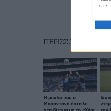
authenti
ΠΕΡΙΣΣΟΤΕΡΑ ΑΠΟ
Η μπάλα που ο
Ιδαν
Μαραντόνα έστειλε
ντεμ
στα δίχτυα με το «Χέρι
τον 