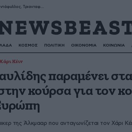
Μύρων, Τριαντάφυλλος, Τριανταφυλλιά, Φυλλιώ, Ρόζα
ΛΑΔΑ
ΚΟΣΜΟΣ
ΠΟΛΙΤΙΚΗ
ΟΙΚΟΝΟΜΙΑ
ΚΟΙΝΩΝΙΑ
Χάρι Κέιν
αυλίδης παραμένει στα
την κούρσα για τον κ
Ευρώπη
ικερ της Άλκμααρ που ανταγωνίζεται τον Χάρι Κέ