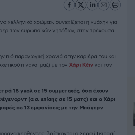
νο «ελληνικό χρώμα», συνεχίζεται η «μάχη» για
όρερ των ευρωπαϊκών γηπέδων, στην τρέχουσα
την πιό παραγωγική χρονιά στην καριέρα του και
χετικού πίνακα, μαζί με τον
Χάρι Κέϊν
και τον
ετρά 18 γκολ σε 15 συμμετοχές, όσα έχουν
έγενορντ (σ.σ. επίσης σε 15 ματς) και ο Χάρι
8 φορές σε 13 εμφανίσεις με την Μπάγερν
ροαναφερθέντες, βρίσκονται ο Σερού Γκιρασί