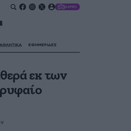
GAMES
ΑΘΛΗΤΙΚΑ
ΕΦΗΜΕΡΙΔΕΣ
θερά εκ των
ορυφαίο
ιν