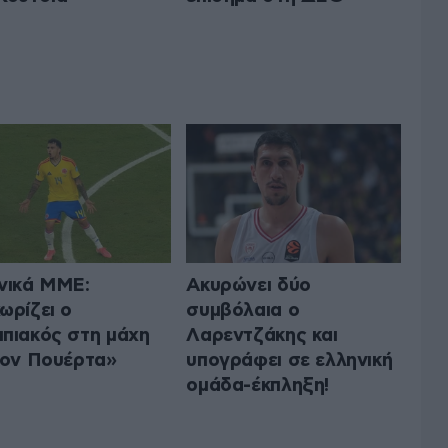
νικά ΜΜΕ:
Ακυρώνει δύο
ωρίζει ο
συμβόλαια ο
πιακός στη μάχη
Λαρεντζάκης και
τον Πουέρτα»
υπογράφει σε ελληνική
ομάδα-έκπληξη!