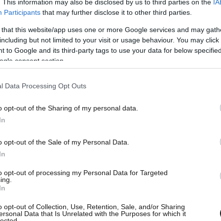
. This information may also be disclosed by us to third parties on the
IA
Participants
that may further disclose it to other third parties.
 that this website/app uses one or more Google services and may gath
including but not limited to your visit or usage behaviour. You may click 
 to Google and its third-party tags to use your data for below specifi
ogle consent section.
l Data Processing Opt Outs
o opt-out of the Sharing of my personal data.
In
o opt-out of the Sale of my Personal Data.
 τα πρωταθλήματα της Γερμανίας, της Αγγλίας,
In
κωτίας, της Ισπανίας, της Γαλλίας, της Ελλάδας,
Πορτογαλίας, της Ρωσίας, της Ελβετίας, της
to opt-out of processing my Personal Data for Targeted
ing.
In
o opt-out of Collection, Use, Retention, Sale, and/or Sharing
ersonal Data that Is Unrelated with the Purposes for which it
ια τον κορυφαίο σκόρερ που αγωνίζεται στα
lected.