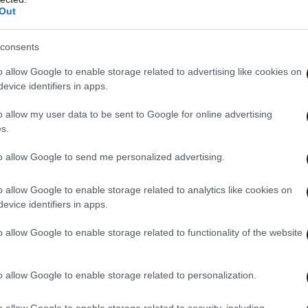
θλήματα, έχει ως εξής:
Out
consents
 Μονάχου/Αγγλία) 18 γκολ σε 13 αγώνες
Φέγενορντ/Μεξικό) 18 γκολ σε 15 αγώνες
o allow Google to enable storage related to advertising like cookies on
evice identifiers in apps.
ν/Αλκμααρ/Ελλάδα) 18 γκολ σε 15 αγώνες
υτγκάρδη/Γουινέα) 16 γκολ σε 12 αγώνες
o allow my user data to be sent to Google for online advertising
 ΣΖ/Γαλλία) 15 γκολ σε 14 αγώνες
s.
/Ίντερ/Αργεντινή) 14 γκολ σε 15 αγώνες
to allow Google to send me personalized advertising.
άντσεστερ Σίτι/Νορβηγία) 14 γκολ σε 15 αγώνες
ίτ/Κολομβία) 14 γκολ σε 16 αγώνες
o allow Google to enable storage related to analytics like cookies on
άγκα, Κογκό) 13 γκολ σε 13 αγώνες
evice identifiers in apps.
/Ρεάλ Μαδρίτης/Αγγλία) 12 γκολ σε 14 αγώνες
o allow Google to enable storage related to functionality of the website
o allow Google to enable storage related to personalization.
o allow Google to enable storage related to security, including