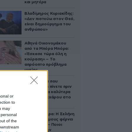
και μητέρα
Βλαδίμηρος Κυριακίδης:
«Δεν πιστεύω στον Θεό,
είναι δημιούργημα του
ανθρώπου»
Αθηνά Οικονομάκου
από τα Μπόρα Μπόρα:
«Έσκασε τώρα όλη η
κούραση» – Το
απρόοπτο πρόβλημα
υγείας
5 ροφήματα που
μπορείτε να πίνετε πριν
τον ύπνο για καλύτερα
sonal or
επίπεδα σακχάρου στο
ection to
αίμα
ou may
Ζώδια σήμερα: Η Σελήνη
 personal
στους Διδύμους φέρνει
out of the
ανατροπές – Ποιοι
 downstream
δέχονται την