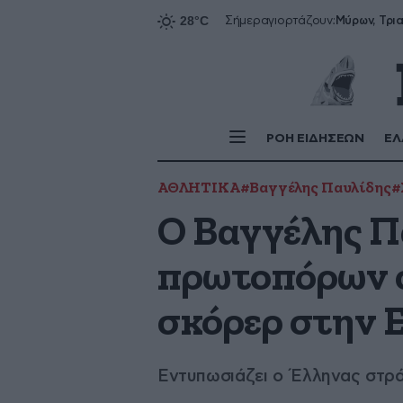
Σήμερα
γιορτάζουν:
ΡΟΗ ΕΙΔΗΣΕΩΝ
ΕΛ
ΑΘΛΗΤΙΚΑ
#Βαγγέλης Παυλίδης
#
Ο Βαγγέλης Π
πρωτοπόρων σ
σκόρερ στην 
Εντυπωσιάζει ο Έλληνας στρά