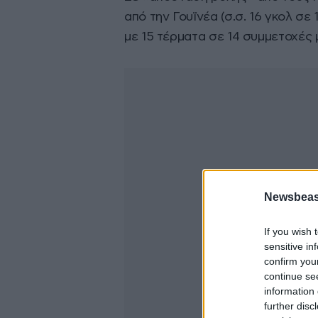
από την Γουϊνέα (σ.σ. 16 γκολ σε
με 15 τέρματα σε 14 συμμετοχές 
Newsbeast
If you wish 
sensitive in
confirm you
continue se
information 
further disc