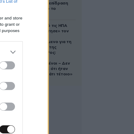
B’s List of
ευεργετική επίδραση
του Δία από το
απόγευμα;
er and store
to grant or
Ζευγάρι από τις ΗΠΑ
ed purposes
που «υιοθέτησε» τον
Αφγανό
κατηγορούμενο για τη
δολοφονία της
Ελίζαμπεθ Ρος:
«Είμαστε
συντετριμμένοι – Δεν
έδειξε ποτέ ότι ήταν
ικανός για κάτι τέτοιο»