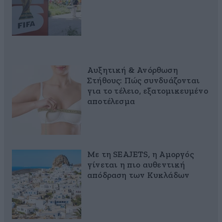
Αυξητική & Ανόρθωση
Στήθους: Πώς συνδυάζονται
για το τέλειο, εξατομικευμένο
αποτέλεσμα
Με τη SEAJETS, η Αμοργός
γίνεται η πιο αυθεντική
απόδραση των Κυκλάδων