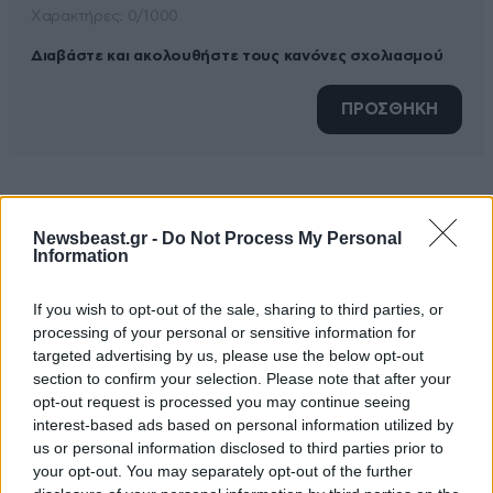
Xαρακτήρες: 0/1000
Διαβάστε και ακολουθήστε τους κανόνες σχολιασμού
ΠΡΟΣΘΗΚΗ
ΑΠΟΡΩ
29·06·2021 14:16
Newsbeast.gr -
Do Not Process My Personal
Information
ΡΕ ΣΥ ΚΑΛΙΑΚΜΑΝΗ ΜΙΛΑ ΣΥΝΕΧΕΙΑ ΜΠΑΣ ΚΑΙ
ΚΑΤΑΦΕΡΕΙΣ ΝΑ ΜΑΘΕΙΣ ΝΑ ΜΙΛΑΣ
If you wish to opt-out of the sale, sharing to third parties, or
processing of your personal or sensitive information for
Απαντήστε
0
0
targeted advertising by us, please use the below opt-out
section to confirm your selection. Please note that after your
opt-out request is processed you may continue seeing
interest-based ads based on personal information utilized by
us or personal information disclosed to third parties prior to
your opt-out. You may separately opt-out of the further