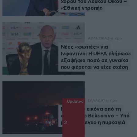
χορού του Λευκού Οίκου –
«Εθνική ντροπή»
ΑΘΛΗΤΙΚΑ
2 ω. πριν
Νέες «φωτιές» για
Ινφαντίνο: Η UEFA πλήρωσε
εξαψήφιο ποσό σε γυναίκα
που φέρεται να είχε σχέση
ΕΛΛΑΔΑ
1 ω. πριν
Updated
Καλύτερη εικόνα από τη
φωτιά στο Βελεστίνο – Υπό
μερικό έλεγχο η πυρκαγιά