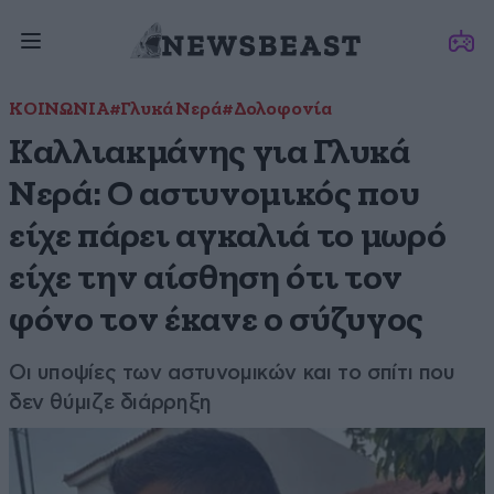
ΚΟΙΝΩΝΙΑ
#Γλυκά Νερά
#Δολοφονία
Καλλιακμάνης για Γλυκά
Νερά: Ο αστυνομικός που
είχε πάρει αγκαλιά το μωρό
είχε την αίσθηση ότι τον
φόνο τον έκανε ο σύζυγος
Οι υποψίες των αστυνομικών και το σπίτι που
δεν θύμιζε διάρρηξη