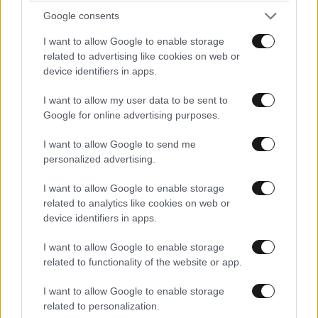
Δεν ηταν
18·06·2021 11:22
Google consents
αισθηση, απο την στιγμη που πατησαν το ποδι τους
I want to allow Google to enable storage
related to advertising like cookies on web or
στην μεζονετα υποπτο τον θεωρησαν. Με το δεσιμο
device identifiers in apps.
του δημιουργηθηκε καποια αμφιβολια που δεν νομιζω
να κρατησε για πολυ.
I want to allow my user data to be sent to
Google for online advertising purposes.
Απαντήστε
0
0
I want to allow Google to send me
personalized advertising.
ΠΟΛΙΤΙΚΗ
07·08·2026 20:19
Θανάσης Αυγερινός για Καρυστιανού-Γρατσία:
I want to allow Google to enable storage
Άσε μας
18·06·2021 11:20
«Σπέκουλα, ψεύδη, πολιτική αναξιοπρέπεια και
related to analytics like cookies on web or
device identifiers in apps.
Ρε καλλιακμανη. Τώρα τα λες? Είσαι μετά Χριστόν
ανεπίδεκτες μαθήσεως»
προφήτης
I want to allow Google to enable storage
related to functionality of the website or app.
Απαντήστε
0
0
I want to allow Google to enable storage
related to personalization.