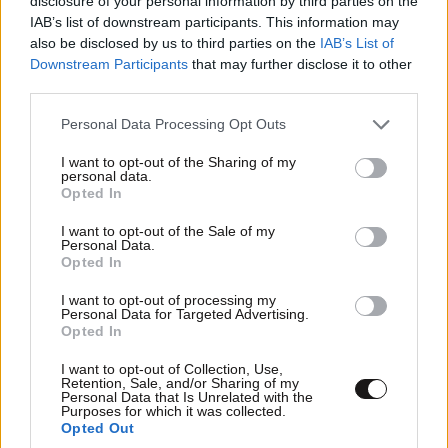
disclosure of your personal information by third parties on the
IAB’s list of downstream participants. This information may
also be disclosed by us to third parties on the
IAB’s List of
Downstream Participants
that may further disclose it to other
third parties.
Please note that this website/app uses one or more Google
Personal Data Processing Opt Outs
services and may gather and store information including but
not limited to your visit or usage behaviour. You may click to
I want to opt-out of the Sharing of my
personal data.
grant or deny consent to Google and its third-party tags to
Opted In
use your data for below specified purposes in below Google
consent section.
I want to opt-out of the Sale of my
Personal Data.
Anonymous one
ΠΕΡΙΣΣΟΤΕΡΑ ΣΧΟΛΙΑ
18·06·2021 13:54
Opted In
I want to opt-out of processing my
Τώρα που λύθηκε η υπόθεση, όλοι το είχαν και το
Personal Data for Targeted Advertising.
είχαμε καταλάβει απ'την αρχή, βέβαια...
Opted In
TRENDING
I want to opt-out of Collection, Use,
Απαντήστε
0
0
Retention, Sale, and/or Sharing of my
Personal Data that Is Unrelated with the
Purposes for which it was collected.
Opted Out