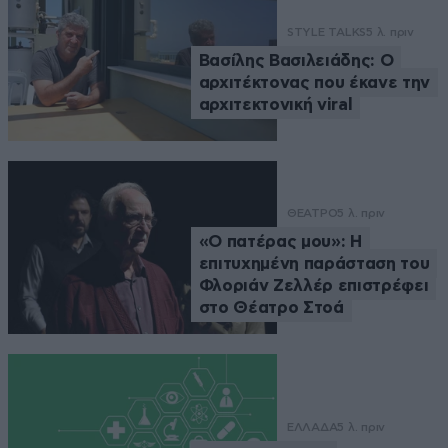
STYLE TALKS
5 λ. πριν
Βασίλης Βασιλειάδης: Ο
αρχιτέκτονας που έκανε την
αρχιτεκτονική viral
ΘΕΑΤΡΟ
5 λ. πριν
«Ο πατέρας μου»: Η
επιτυχημένη παράσταση του
Φλοριάν Ζελλέρ επιστρέφει
στο Θέατρο Στοά
ΕΛΛΑΔΑ
5 λ. πριν