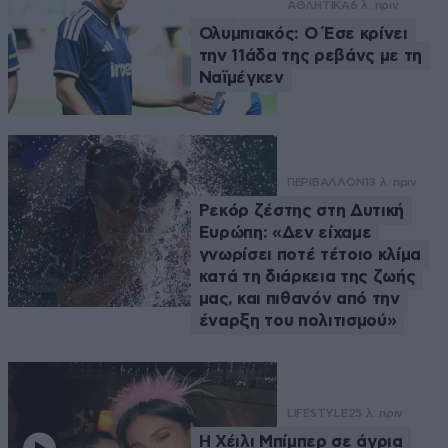
ΑΘΛΗΤΙΚΑ
6 λ. πριν
Ολυμπιακός: Ο Έσε κρίνει
την 11άδα της ρεβάνς με τη
Ναϊμέγκεν
ΠΕΡΙΒΑΛΛΟΝ
13 λ. πριν
Ρεκόρ ζέστης στη Δυτική
Ευρώπη: «Δεν είχαμε
γνωρίσει ποτέ τέτοιο κλίμα
κατά τη διάρκεια της ζωής
μας, και πιθανόν από την
έναρξη του πολιτισμού»
LIFESTYLE
25 λ. πριν
Η Χέιλι Μπίμπερ σε άγρια