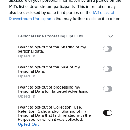
disclosure of your personal information by third parties on the
IAB’s list of downstream participants. This information may
also be disclosed by us to third parties on the
IAB’s List of
Downstream Participants
that may further disclose it to other
third parties.
Please note that this website/app uses one or more Google
Personal Data Processing Opt Outs
services and may gather and store information including but
not limited to your visit or usage behaviour. You may click to
I want to opt-out of the Sharing of my
personal data.
grant or deny consent to Google and its third-party tags to
Opted In
use your data for below specified purposes in below Google
consent section.
I want to opt-out of the Sale of my
Personal Data.
Opted In
I want to opt-out of processing my
Personal Data for Targeted Advertising.
Opted In
I want to opt-out of Collection, Use,
Retention, Sale, and/or Sharing of my
Personal Data that Is Unrelated with the
Purposes for which it was collected.
Opted Out