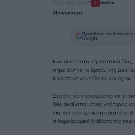
18·06·2026 08:05
σχόλια
9
Newsroom
Πρόσθεσε το Newsbeast
Google
Ένα απίστευτο περιστατικό βίας
σημειώθηκε το βράδυ της Δευτέ
Κωνσταντινουπόλεως και Αγίου 
Στο βίντεο ντοκουμέντο το οποί
δύο αναβάτες, ένας νεότερος και
για την προτεραιότητα κατά τη 
σιδηροδρομική διάβαση της περιο