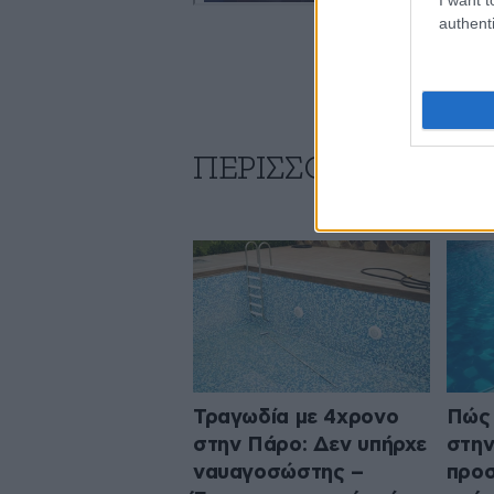
authenti
ΠΕΡΙΣΣΟΤΕΡΑ ΑΠΟ
Τραγωδία με 4χρονο
Πώς 
στην Πάρο: Δεν υπήρχε
στην
ναυαγοσώστης –
προσ