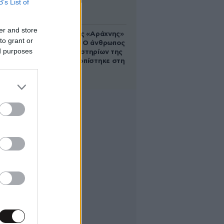
B’s List of
Αυγούστου
er and store
Στα ίχνη της «Αράχνης»
to grant or
του Άσαντ: Ο άνθρωπος
ed purposes
των βασανιστηρίων της
Συρίας εντοπίστηκε στη
Ρωσία