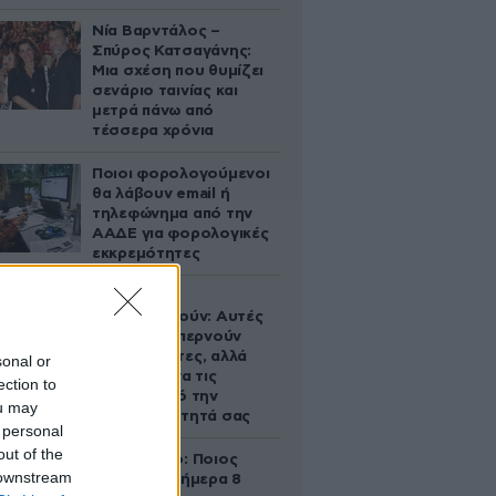
Νία Βαρντάλος –
Σπύρος Κατσαγάνης:
Μια σχέση που θυμίζει
σενάριο ταινίας και
μετρά πάνω από
τέσσερα χρόνια
Ποιοι φορολογούμενοι
θα λάβουν email ή
τηλεφώνημα από την
ΑΑΔΕ για φορολογικές
εκκρεμότητες
Ογκολόγοι
προειδοποιούν: Αυτές
οι τροφές, περνούν
απαρατήρητες, αλλά
sonal or
καλό είναι να τις
ection to
βγάλετε από την
ou may
καθημερινότητά σας
 personal
out of the
Εορτολόγιο: Ποιος
 downstream
γιορτάζει σήμερα 8