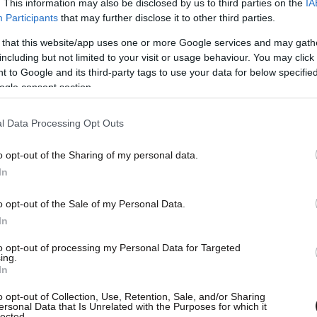
. This information may also be disclosed by us to third parties on the
IA
Participants
that may further disclose it to other third parties.
 that this website/app uses one or more Google services and may gath
including but not limited to your visit or usage behaviour. You may click 
 to Google and its third-party tags to use your data for below specifi
ogle consent section.
l Data Processing Opt Outs
o opt-out of the Sharing of my personal data.
In
o opt-out of the Sale of my Personal Data.
In
λεκτικά πάνω στις γραμμές του τρένου, καθώς
to opt-out of processing my Personal Data for Targeted
ing.
μέση της φυλασσόμενης διάβασης, όπου
In
άνη τους ο ένας τον άλλον.
o opt-out of Collection, Use, Retention, Sale, and/or Sharing
ersonal Data that Is Unrelated with the Purposes for which it
lected.