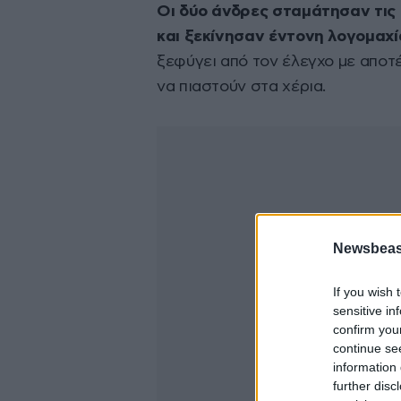
Οι δύο άνδρες σταμάτησαν τις
και ξεκίνησαν έντονη λογομαχί
ξεφύγει από τον έλεγχο με αποτ
να πιαστούν στα χέρια.
Newsbeast
If you wish 
sensitive in
confirm you
continue se
information 
further disc