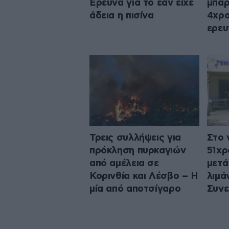
Έρευνα για το εάν είχε
μπάρ
άδεια η πισίνα
4χρο
ερευ
Τρεις συλλήψεις για
Στο 
πρόκληση πυρκαγιών
51χρ
από αμέλεια σε
μετά
Κορινθία και Λέσβο – Η
λιμά
μία από αποτσίγαρο
Συνε