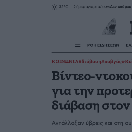
Δεν υπάρχο
Σήμερα
γιορτάζουν:
ΡΟΗ ΕΙΔΗΣΕΩΝ
ΕΛ
ΚΟΙΝΩΝΙΑ
#διάβαση
#καβγάς
#Κο
Βίντεο-ντοκο
για την προτ
διάβαση στον
Αντάλλαξαν ύβρεις και στη συ