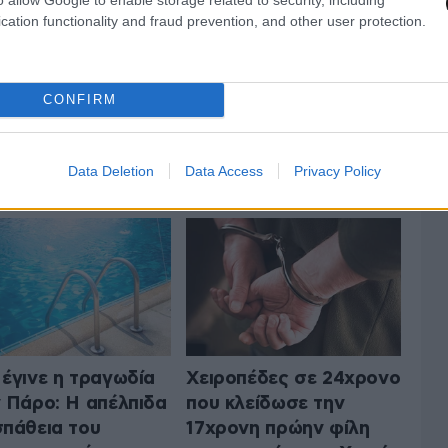
cation functionality and fraud prevention, and other user protection.
CONFIRM
 ΤΗΝ ΚΟΙΝΩΝΙΑ
ΟΛΑ ΤΑ ΑΡΘΡΑ
Data Deletion
Data Access
Privacy Policy
έγινε η τραγωδία
Χειροπέδες σε 24χρονο
 Πάρο: Η απέλπιδα
που κλείδωσε την
πάθεια του
17χρονη πρώην φίλη