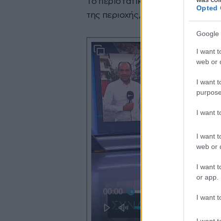
Το περιστατικό εκτυλίχθηκε μπρ
Opted 
της περιοχής, οι οποίοι παρακολ
Google 
I want t
web or d
I want t
purpose
I want 
I want t
web or d
I want t
or app.
I want t
I want t