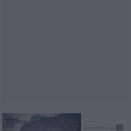
1
ΚΟΣΜΟΣ
50 λ. πριν