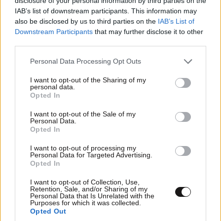
disclosure of your personal information by third parties on the
IAB’s list of downstream participants. This information may
also be disclosed by us to third parties on the
IAB’s List of
Downstream Participants
that may further disclose it to other
third parties.
LIFESTYLE
2 ω. πριν
Αθηνά Οικονομάκου από τα Μπόρα Μπόρα:
Please note that this website/app uses one or more Google
Personal Data Processing Opt Outs
services and may gather and store information including but
«Έσκασε τώρα όλη η κούραση» – Το απρόοπτο
not limited to your visit or usage behaviour. You may click to
I want to opt-out of the Sharing of my
πρόβλημα υγείας
personal data.
grant or deny consent to Google and its third-party tags to
Opted In
use your data for below specified purposes in below Google
consent section.
I want to opt-out of the Sale of my
Personal Data.
Opted In
I want to opt-out of processing my
Personal Data for Targeted Advertising.
Opted In
I want to opt-out of Collection, Use,
Retention, Sale, and/or Sharing of my
Personal Data that Is Unrelated with the
Purposes for which it was collected.
Opted Out