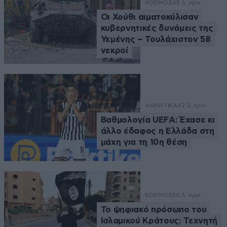
ΚΟΣΜΟΣ
45 λ. πριν
Οι Χούθι αιματοκύλισαν
κυβερνητικές δυνάμεις της
Υεμένης – Τουλάχιστον 58
νεκροί
ΑΘΛΗΤΙΚΑ
47 λ. πριν
Βαθμολογία UEFA: Έχασε κι
άλλο έδαφος η Ελλάδα στη
μάχη για τη 10η θέση
ΚΟΣΜΟΣ
50 λ. πριν
Το ψηφιακό πρόσωπο του
Ισλαμικού Κράτους: Τεχνητή