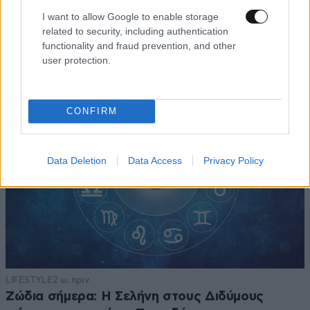
I want to allow Google to enable storage
related to security, including authentication
functionality and fraud prevention, and other
TRENDING
user protection.
CONFIRM
Data Deletion
Data Access
Privacy Policy
LIFESTYLE
2 ω. πριν
Ζώδια σήμερα: Η Σελήνη στους Διδύμους