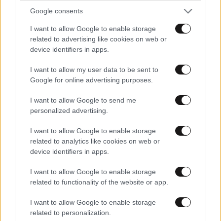
Google consents
I want to allow Google to enable storage
related to advertising like cookies on web or
device identifiers in apps.
Kao
02·06·2026 17:58
I want to allow my user data to be sent to
ΑΦΟΥ ΕΛΕΥΘΕΡΟΙ ΘΑ ΕΙΑΝΙ ΟΛΟΙ... ΤΙ ΜΑΣ
Google for online advertising purposes.
ΔΟΥΛΕΥΕΤΕ ???
I want to allow Google to send me
Απαντήστε
0
0
personalized advertising.
I want to allow Google to enable storage
related to analytics like cookies on web or
device identifiers in apps.
μην κουράζεσαι, μαράκι
02·06·2026 16:49
I want to allow Google to enable storage
αφού ξέρουμε : ελεύθερα με εμφάνιση στο Τμήμα ! 🤣
related to functionality of the website or app.
🤣🤣🤣
I want to allow Google to enable storage
Απαντήστε
0
0
related to personalization.