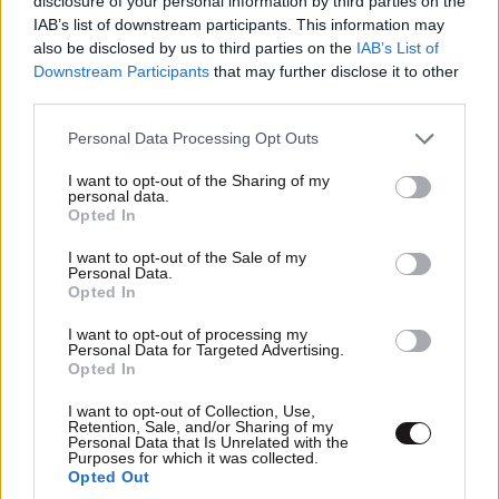
disclosure of your personal information by third parties on the
IAB’s list of downstream participants. This information may
πρόεδρος του Αρείου πάγου, Σανιδάςψκαι αφήστε
also be disclosed by us to third parties on the
IAB’s List of
τους όλους ελεύθερους .. Δώστε και μετά σανό στα
Downstream Participants
that may further disclose it to other
πρόβατα αφού τον τρώνε αμάσητο και ζητάνε και
third parties.
άλλο και όλα καλά στην [...].... Συνεχίζουμε όπως πριν
και ακόμα πιο δυνατά....
Please note that this website/app uses one or more Google
Personal Data Processing Opt Outs
services and may gather and store information including but
not limited to your visit or usage behaviour. You may click to
I want to opt-out of the Sharing of my
Απαντήστε
0
0
personal data.
grant or deny consent to Google and its third-party tags to
Opted In
use your data for below specified purposes in below Google
consent section.
I want to opt-out of the Sale of my
Personal Data.
Opted In
I want to opt-out of processing my
Personal Data for Targeted Advertising.
Opted In
I want to opt-out of Collection, Use,
Retention, Sale, and/or Sharing of my
Personal Data that Is Unrelated with the
Purposes for which it was collected.
Opted Out