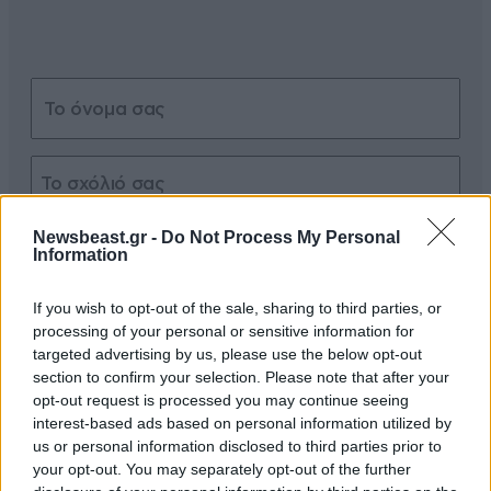
Newsbeast.gr -
Do Not Process My Personal
Xαρακτήρες: 0/1000
Information
Διαβάστε και ακολουθήστε τους κανόνες σχολιασμού
If you wish to opt-out of the sale, sharing to third parties, or
processing of your personal or sensitive information for
ΠΡΟΣΘΗΚΗ
targeted advertising by us, please use the below opt-out
section to confirm your selection. Please note that after your
opt-out request is processed you may continue seeing
interest-based ads based on personal information utilized by
Πάντα φταίει ο άλλος
02·06·2026 20:07
us or personal information disclosed to third parties prior to
your opt-out. You may separately opt-out of the further
Κάντε ΝΤΑ την Κοβέσι όπως είπε και το πρώην [...]