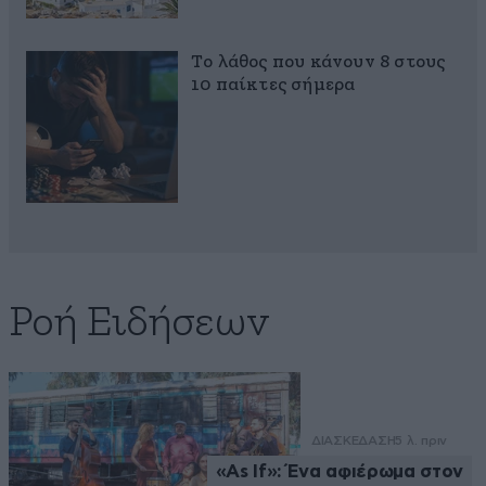
Το λάθος που κάνουν 8 στους
10 παίκτες σήμερα
Ροή Ειδήσεων
ΔΙΑΣΚΕΔΑΣΗ
5 λ. πριν
«As If»: Ένα αφιέρωμα στον