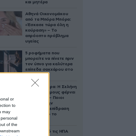
και μητέρα
Αθηνά Οικονομάκου
από τα Μπόρα Μπόρα:
«Έσκασε τώρα όλη η
κούραση» – Το
απρόοπτο πρόβλημα
υγείας
5 ροφήματα που
μπορείτε να πίνετε πριν
τον ύπνο για καλύτερα
επίπεδα σακχάρου στο
αίμα
Ζώδια σήμερα: Η Σελήνη
στους Διδύμους φέρνει
ανατροπές – Ποιοι
sonal or
δέχονται την
ection to
ευεργετική επίδραση
ou may
του Δία από το
 personal
απόγευμα;
out of the
 downstream
Ζευγάρι από τις ΗΠΑ