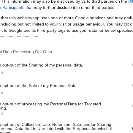
. This information may also be disclosed by us to third parties on the
IA
Participants
that may further disclose it to other third parties.
 that this website/app uses one or more Google services and may gath
including but not limited to your visit or usage behaviour. You may click 
 to Google and its third-party tags to use your data for below specifi
ogle consent section.
l Data Processing Opt Outs
υνομία,
ο 58χρονος διαπληκτίστηκε με τον
o opt-out of the Sharing of my personal data.
όμο, έξω από τα λεωφορεία.
In
θησε να διαφύγει με την μοτοσικλέτα του, που
o opt-out of the Sale of my Personal Data.
ος μπήκε στο λεωφορείο, τον καταδίωξε και τον
In
 τραυματίσει στα άνω και κάτω άκρα.
to opt-out of processing my Personal Data for Targeted
ing.
In
 νοσηλεύεται στο Γενικό Κρατικό Νοσοκομείο
o opt-out of Collection, Use, Retention, Sale, and/or Sharing
ersonal Data that Is Unrelated with the Purposes for which it
lected.