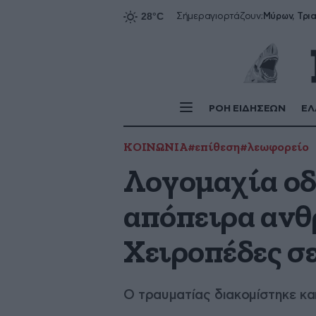
Σήμερα
γιορτάζουν:
ΡΟΗ ΕΙΔΗΣΕΩΝ
ΕΛ
ΚΟΙΝΩΝΙΑ
#επίθεση
#λεωφορείο
Λογομαχία οδ
απόπειρα ανθ
Χειροπέδες σ
Ο τραυματίας διακομίστηκε κα