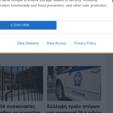
cation functionality and fraud prevention, and other user protection.
CONFIRM
Data Deletion
Data Access
Privacy Policy
 ΤΗΝ ΚΟΙΝΩΝΙΑ
ΟΛΑ ΤΑ ΑΡΘΡΑ
06 συσκευασίες
Σύλληψη τριών ατόμων
αβης σε προαύλιο
για εισαγωγή 18,6 κιλών