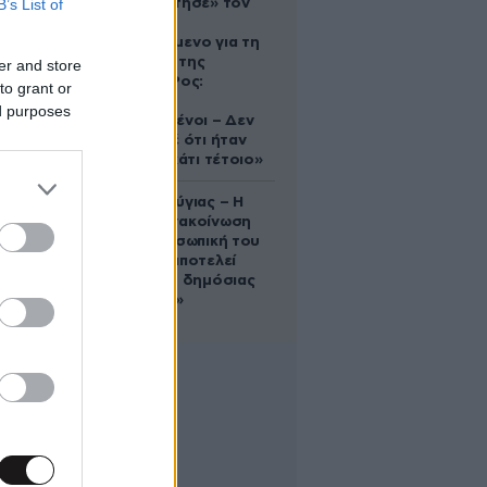
B’s List of
που «υιοθέτησε» τον
Αφγανό
κατηγορούμενο για τη
δολοφονία της
er and store
Ελίζαμπεθ Ρος:
to grant or
«Είμαστε
ed purposes
συντετριμμένοι – Δεν
έδειξε ποτέ ότι ήταν
ικανός για κάτι τέτοιο»
Χρίστος Κούγιας – Η
αυστηρή ανακοίνωση
για την προσωπική του
ζωή: «Δεν αποτελεί
αντικείμενο δημόσιας
συζήτησης»