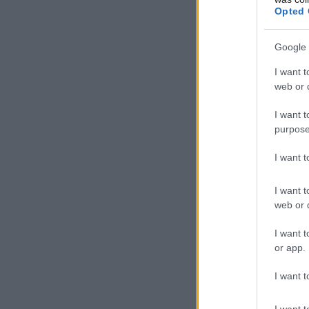
Opted 
Google 
I want t
web or d
I want t
purpose
I want 
I want t
web or d
I want t
or app.
I want t
I want t