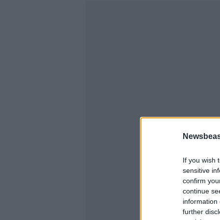
Newsbeast
If you wish 
sensitive in
confirm you
continue se
information 
further disc