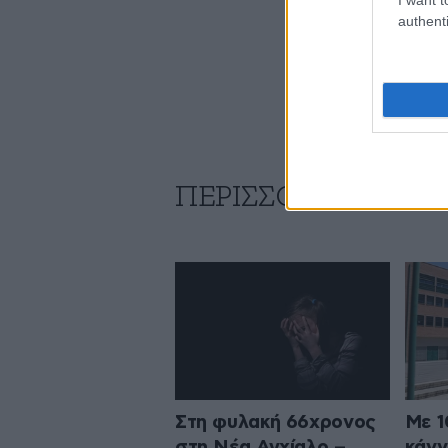
authenti
ΠΕΡΙΣΣΟΤΕΡΑ ΑΠΟ
Στη φυλακή 66χρονος
Με 1
στη Νέα Αγχίαλο –
κάνν