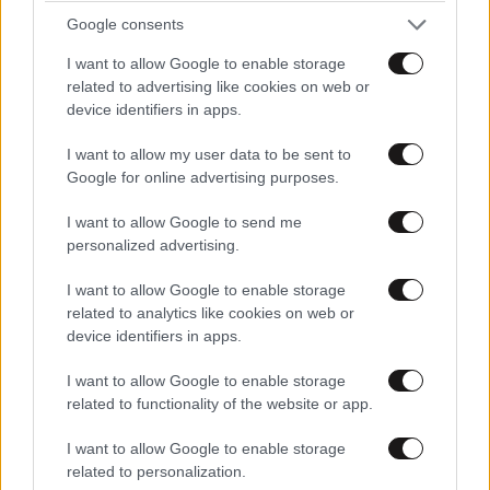
Google consents
I want to allow Google to enable storage
related to advertising like cookies on web or
device identifiers in apps.
I want to allow my user data to be sent to
Google for online advertising purposes.
I want to allow Google to send me
personalized advertising.
I want to allow Google to enable storage
related to analytics like cookies on web or
ΕΛΛΑΔΑ
07·08·2026 08:50
device identifiers in apps.
Ζευγάρι από τις ΗΠΑ που «υιοθέτησε» τον
Αφγανό κατηγορούμενο για τη δολοφονία της
I want to allow Google to enable storage
related to functionality of the website or app.
Ελίζαμπεθ Ρος: «Είμαστε συντετριμμένοι – Δεν
έδειξε ποτέ ότι ήταν ικανός για κάτι τέτοιο»
I want to allow Google to enable storage
related to personalization.