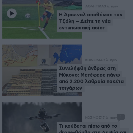
ΑΘΛΗΤΙΚΑ
3 λ. πριν
Η Άρσεναλ αποθέωσε τον
Τζόλη – Δείτε τη νέα
εντυπωσιακή ασίστ
ΚΟΙΝΩΝΙΑ
9 λ. πριν
Συνελήφθη άνδρας στη
Μύκονο: Μετέφερε πάνω
από 2.200 λαθραία πακέτα
τσιγάρων
1
ΚΟΣΜΟΣ
17 λ. πριν
Τι κρύβεται πίσω από το
drone-βόμβα στη Λειψία και