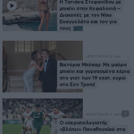
Η Τατιάνα Στεφανίδου με
μπικίνι στην Κεφαλονιά –
Διακοπές με τον Νίκο
Ευαγγελάτο και τον γιο
τους
LIFESTYLE
29 λ. πριν
Βικτόρια Μπέκαμ: Με μαύρο
μπικίνι και γυμνασμένα χέρια
στο γιοτ των 19 εκατ. ευρώ
στο Σεν Τροπέ
2
ΑΘΛΗΤΙΚΑ
30 λ. πριν
Ο υπερυπολογιστής
«βλέπει» Παναθηναϊκό στα