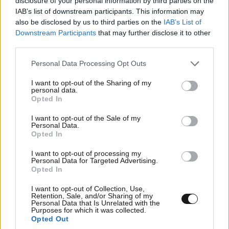
disclosure of your personal information by third parties on the
IAB’s list of downstream participants. This information may
also be disclosed by us to third parties on the
IAB’s List of
Downstream Participants
that may further disclose it to other
third parties.
Please note that this website/app uses one or more Google
Personal Data Processing Opt Outs
services and may gather and store information including but
not limited to your visit or usage behaviour. You may click to
I want to opt-out of the Sharing of my
personal data.
grant or deny consent to Google and its third-party tags to
Opted In
use your data for below specified purposes in below Google
Αλβανοί ;
08·07·2025 09:34
consent section.
I want to opt-out of the Sale of my
Personal Data.
Για να μην το λέτε… στάνταρ Αλβανοί … Όταν έρθει η
Opted In
σειρά σας πιστεύω να το πείτε …
I want to opt-out of processing my
Personal Data for Targeted Advertising.
Απαντήστε
0
0
Opted In
I want to opt-out of Collection, Use,
Retention, Sale, and/or Sharing of my
Personal Data that Is Unrelated with the
Purposes for which it was collected.
TRENDING
Opted Out