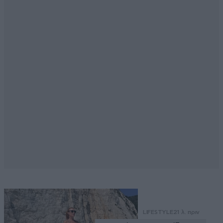
LIFESTYLE
21 λ. πριν