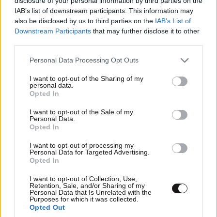
disclosure of your personal information by third parties on the
σιωπής ενώπιον της ανακρίτριας
IAB’s list of downstream participants. This information may
also be disclosed by us to third parties on the
IAB’s List of
Downstream Participants
that may further disclose it to other
third parties.
Please note that this website/app uses one or more Google
Personal Data Processing Opt Outs
services and may gather and store information including but
Ακολουθήστε το
NEWSBEAST
στο
Google News
not limited to your visit or usage behaviour. You may click to
I want to opt-out of the Sharing of my
και μάθετε πρώτοι όλες τις ειδήσεις
personal data.
grant or deny consent to Google and its third-party tags to
Opted In
use your data for below specified purposes in below Google
consent section.
I want to opt-out of the Sale of my
Personal Data.
Opted In
I want to opt-out of processing my
Personal Data for Targeted Advertising.
Opted In
I want to opt-out of Collection, Use,
Retention, Sale, and/or Sharing of my
Personal Data that Is Unrelated with the
Purposes for which it was collected.
Opted Out