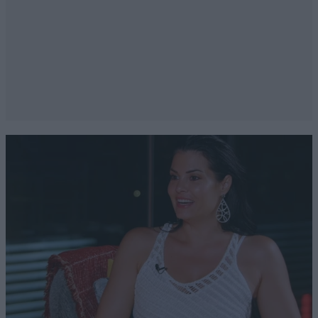
@ND
07·07·2025 08:21
Πουαρό?
Απαντήστε
0
0