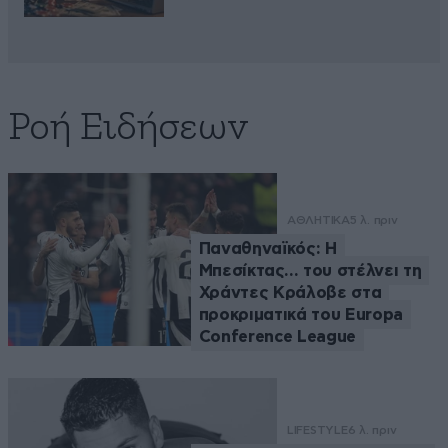
Ροή Ειδήσεων
ΑΘΛΗΤΙΚΑ
5 λ. πριν
Παναθηναϊκός: Η
Μπεσίκτας… του στέλνει τη
Χράντες Κράλοβε στα
προκριματικά του Europa
Conference League
LIFESTYLE
6 λ. πριν