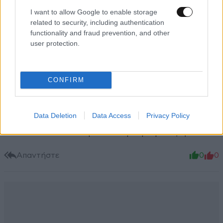
I want to allow Google to enable storage
Xαρακτήρες: 0/1000
related to security, including authentication
functionality and fraud prevention, and other
Διαβάστε και ακολουθήστε τους κανόνες σχολιασμού
user protection.
ΠΡΟΣΘΗΚΗ
CONFIRM
Xar
07·07·2025 10:26
Data Deletion
Data Access
Privacy Policy
Όταν τα κακά παιδιά γίνονται πρώην έμπλεξες
Απαντήστε
0
0