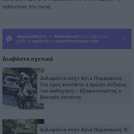
τελευταία του πνοή.
Ακολουθήστε
το
Newsbeast
στο Viber και
μάθετε
πρώτοι
τα
σημαντικότερα νέα
Διαβάστε σχετικά
Δολοφονία στην Αγία Παρασκευή:
Για ώρες κατέθετε η πρώην σύζυγος
του καθηγητή – Εξαφανισμένος ο
βασικός ύποπτος
Δολοφονία στην Αγία Παρασκευή: Η