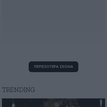
Άγαμοι θυται
07·07·2025 08:37
ΠΕΡΙΣΣΟΤΕΡΑ ΣΧΟΛΙΑ
Νιάου, νιάου 🐈‍⬛
Απαντήστε
0
0
TRENDING
Κώστας Μελάς
07·07·2025 18:45
Είσαι γατούλα;