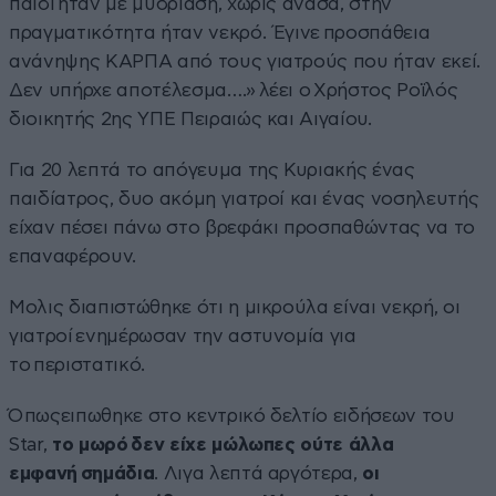
παιδί ηταν με μυδρίαση, χωρίς ανάσα, στην
πραγματικότητα ήταν νεκρό. Έγινε προσπάθεια
ανάνηψης ΚΑΡΠΑ από τους γιατρούς που ήταν εκεί.
Δεν υπήρχε αποτέλεσμα….» λέει ο Χρήστος Ροϊλός
διοικητής 2ης ΥΠΕ Πειραιώς και Αιγαίου.
Για 20 λεπτά το απόγευμα της Κυριακής ένας
παιδίατρος, δυο ακόμη γιατροί και ένας νοσηλευτής
είχαν πέσει πάνω στο βρεφάκι προσπαθώντας να το
επαναφέρουν.
Μολις διαπιστώθηκε ότι η μικρούλα είναι νεκρή, οι
γιατροί ενημέρωσαν την αστυνομία για
το περιστατικό.
Όπωςειπωθηκε στο κεντρικό δελτίο ειδήσεων του
Star,
το μωρό δεν είχε μώλωπες ούτε άλλα
εμφανή σημάδια
. Λιγα λεπτά αργότερα,
οι