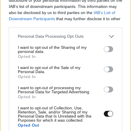
disclosure of your personal information by third parties on the
IAB’s list of downstream participants. This information may
also be disclosed by us to third parties on the
IAB’s List of
Downstream Participants
that may further disclose it to other
third parties.
Please note that this website/app uses one or more Google
Personal Data Processing Opt Outs
Σοβαρό τροχαίο στη Χαλκιδική: Στο νοσοκομείο
services and may gather and store information including but
«Παπαγεωργίου» δικυκλιστής μετά από
not limited to your visit or usage behaviour. You may click to
I want to opt-out of the Sharing of my
personal data.
grant or deny consent to Google and its third-party tags to
σύγκρουση
Opted In
use your data for below specified purposes in below Google
consent section.
I want to opt-out of the Sale of my
Personal Data.
Opted In
I want to opt-out of processing my
Personal Data for Targeted Advertising.
Opted In
I want to opt-out of Collection, Use,
Retention, Sale, and/or Sharing of my
Personal Data that Is Unrelated with the
Purposes for which it was collected.
Opted Out