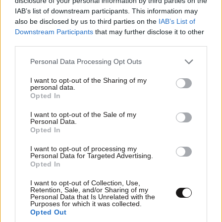
disclosure of your personal information by third parties on the
IAB’s list of downstream participants. This information may
also be disclosed by us to third parties on the
IAB’s List of
Downstream Participants
that may further disclose it to other
third parties.
Please note that this website/app uses one or more Google
Personal Data Processing Opt Outs
services and may gather and store information including but
not limited to your visit or usage behaviour. You may click to
I want to opt-out of the Sharing of my
personal data.
grant or deny consent to Google and its third-party tags to
Opted In
use your data for below specified purposes in below Google
Στον ανακριτή ο 55χρονος που κατηγορείται ότι
consent section.
I want to opt-out of the Sale of my
έκρυβε επί χρόνια τη σορό του πατέρα του σε
Personal Data.
καταψύκτη – Τα πρώτα του λόγια στους
Opted In
αστυνομικούς
I want to opt-out of processing my
Personal Data for Targeted Advertising.
Opted In
I want to opt-out of Collection, Use,
Retention, Sale, and/or Sharing of my
Personal Data that Is Unrelated with the
Purposes for which it was collected.
Ακολουθήστε το
NEWSBEAST
στο
Google News
Opted Out
και μάθετε πρώτοι όλες τις ειδήσεις