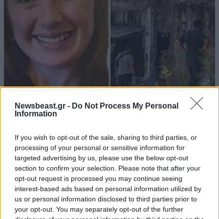
Newsbeast.gr -
Do Not Process My Personal
Information
Απαντήσεις για τη Βρετανίδα που βρέθηκε σε
βαλίτσα στην Κυψέλη ζητούν οι Αρχές – Ο
If you wish to opt-out of the sale, sharing to third parties, or
ιατρικός φάκελος, η κατάθεση-«κλειδί» και τα
processing of your personal or sensitive information for
targeted advertising by us, please use the below opt-out
sms
section to confirm your selection. Please note that after your
opt-out request is processed you may continue seeing
interest-based ads based on personal information utilized by
us or personal information disclosed to third parties prior to
your opt-out. You may separately opt-out of the further