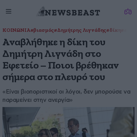
ΚΟΙΝΩΝΙΑ
#βιασμός
#Δημήτρης Λιγνάδης
#δίκη
#εφετ
Αναβλήθηκε η δίκη του
Δημήτρη Λιγνάδη στο
Εφετείο – Ποιοι βρέθηκαν
σήμερα στο πλευρό του
«Είναι βιοποριστικοί οι λόγοι, δεν μπορούσε να
παραμείνει στην ανεργία»