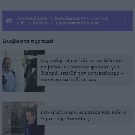
Ακολουθήστε
το
Newsbeast
στο Viber και
μάθετε
πρώτοι
τα
σημαντικότερα νέα
Διαβάστε σχετικά
Λιγνάδης: Επικίνδυνο να θέλουμε
να βάλουμε κάποιον φυλακή για
βιασμό, επειδή τον αντιπαθούμε –
Στο Εφετείο η δίκη του
Στο εδώλιο του Εφετείου και πάλι ο
Δημήτρης Λιγνάδης