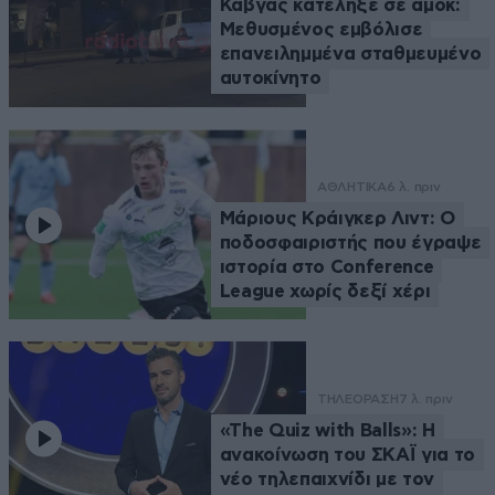
Καβγάς κατέληξε σε αμόκ:
Μεθυσμένος εμβόλισε
επανειλημμένα σταθμευμένο
αυτοκίνητο
ΑΘΛΗΤΙΚΑ
6 λ. πριν
Μάριους Κράιγκερ Λιντ: Ο
ποδοσφαιριστής που έγραψε
ιστορία στο Conference
League χωρίς δεξί χέρι
ΤΗΛΕΟΡΑΣΗ
7 λ. πριν
«The Quiz with Balls»: Η
ανακοίνωση του ΣΚΑΪ για το
νέο τηλεπαιχνίδι με τον