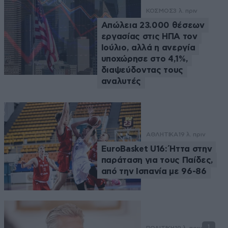
ΚΟΣΜΟΣ
3 λ. πριν
Απώλεια 23.000 θέσεων
εργασίας στις ΗΠΑ τον
Ιούλιο, αλλά η ανεργία
υποχώρησε στο 4,1%,
διαψεύδοντας τους
αναλυτές
ΑΘΛΗΤΙΚΑ
19 λ. πριν
EuroBasket U16: Ήττα στην
παράταση για τους Παίδες,
από την Ισπανία με 96-86
1
ΠΟΛΙΤΙΚΗ
19 λ. πριν