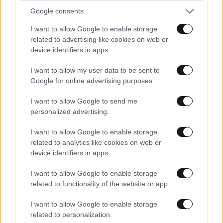
Google consents
I want to allow Google to enable storage
sokram
04·04·2024 11:36
related to advertising like cookies on web or
device identifiers in apps.
Τάχα μετανιώνεις κουφάλα ο δικηγόρος του Δεν τον
δασκάλεψε καλά ας ελπίσουμε οι εισαγγελείς να τον
I want to allow my user data to be sent to
χώσουν μέσα όσο πιο βαθιά γίνεται για τι πραγματικά
Google for online advertising purposes.
δεν είναι παράδειγμα προς μίμηση η κοπριά.
I want to allow Google to send me
personalized advertising.
Απαντήστε
0
0
I want to allow Google to enable storage
related to analytics like cookies on web or
device identifiers in apps.
I want to allow Google to enable storage
related to functionality of the website or app.
I want to allow Google to enable storage
related to personalization.