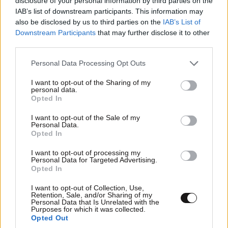
disclosure of your personal information by third parties on the
IAB’s list of downstream participants. This information may
also be disclosed by us to third parties on the
IAB’s List of
Downstream Participants
that may further disclose it to other
third parties.
ΠΡΟΣΘΕΣΤΕ ΤΟ ΣΧΟΛΙΟ ΣΑΣ
Please note that this website/app uses one or more Google
Personal Data Processing Opt Outs
services and may gather and store information including but
not limited to your visit or usage behaviour. You may click to
I want to opt-out of the Sharing of my
personal data.
grant or deny consent to Google and its third-party tags to
Opted In
use your data for below specified purposes in below Google
consent section.
I want to opt-out of the Sale of my
Personal Data.
Opted In
I want to opt-out of processing my
Personal Data for Targeted Advertising.
Opted In
Xαρακτήρες: 0/1000
Διαβάστε και ακολουθήστε τους κανόνες σχολιασμού
I want to opt-out of Collection, Use,
Retention, Sale, and/or Sharing of my
Personal Data that Is Unrelated with the
Purposes for which it was collected.
ΠΡΟΣΘΗΚΗ
Opted Out