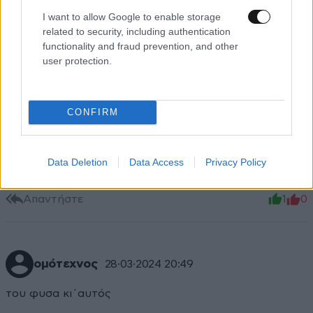
I want to allow Google to enable storage
related to security, including authentication
functionality and fraud prevention, and other
user protection.
CONFIRM
Lionel
28·03·2024 21:21
Εμείς κουφάλες; η εσύ κουφάλα μεγάλη; Τάχα
Data Deletion
Data Access
Privacy Policy
μετανιώνεις. Ότι σου πουν οι δικηγόροι σου ,άξεστε
Απαντήστε
1
0
ομότεχνος
28·03·2024 20:49
του φυσα κι΄αυτός