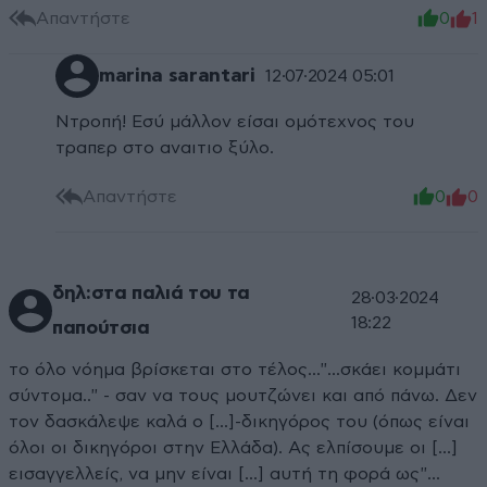
Απαντήστε
0
1
marina sarantari
12·07·2024 05:01
Ντροπή! Εσύ μάλλον είσαι ομότεχνος του
τραπερ στο αναιτιο ξύλο.
Απαντήστε
0
0
δηλ:στα παλιά του τα
28·03·2024
18:22
παπούτσια
το όλο νόημα βρίσκεται στο τέλος..."...σκάει κομμάτι
σύντομα.." - σαν να τους μουτζώνει και από πάνω. Δεν
τον δασκάλεψε καλά ο [...]-δικηγόρος του (όπως είναι
όλοι οι δικηγόροι στην Ελλάδα). Ας ελπίσουμε οι [...]
εισαγγελλείς, να μην είναι [...] αυτή τη φορά ως"...