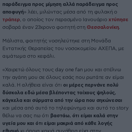
παράδειγμα προς μίμηση αλλά παράδειγμα προς
αποφυγή
» λέει, μιλώντας μέσα από τη φυλακή ο
τράπερ
, ο οποίος τον περασμένο Ιανουάριο
χτύπησε
σοβαρά έναν 23χρονο φοιτητή στη
Θεσσαλονίκη
.
Μάλιστα, φοιτητής νοσηλεύτηκε στη Μονάδα
Εντατικής Θεραπείας του νοσοκομείου ΑΧΕΠΑ, με
αιμάτωμα στο κεφάλι.
«Χαιρετώ όλους τους day one fan μου και στέλνω
την αγάπη μου σε όλους εσάς που ρωτάτε αν είμαι
καλά. Η αλήθεια είναι ότι
οι μέρες περνάνε πολύ
δύσκολα εδώ μέσα βλέποντας τοίχους ψηλούς,
κάγκελα και σύρματα από την ώρα που σηκώνεσαι
και μέσα από αυτό το τηλεφώνημα και αυτό το story
θέλω να σας πω ότι
βαστάω, ότι είμαι καλά στην
υγεία μου και ότι είμαι μακριά από κάθε λογής
εθισμό
κι όποια κακιά συνήθεια είχα στην