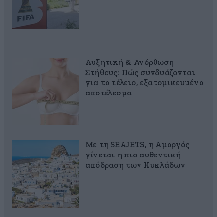
Αυξητική & Ανόρθωση
Στήθους: Πώς συνδυάζονται
για το τέλειο, εξατομικευμένο
αποτέλεσμα
Με τη SEAJETS, η Αμοργός
γίνεται η πιο αυθεντική
απόδραση των Κυκλάδων