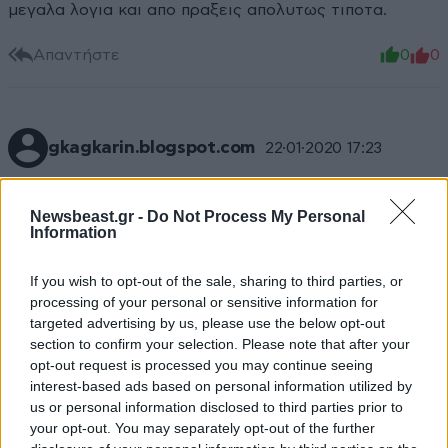
μεγαλα λογια και απο πραξεις απολυτως τιποτα.
Απαντήστε
0
0
gkagkarin.blogspot.com
22·01·2020 17:23
Ωστόσο, όποιος στοιχειωδώς παρακολούθησε τον
χειρισμό της υπόθεσης δύσκολα θα διαφωνήσει ότι
Newsbeast.gr -
Do Not Process My Personal
Information
και αυτή η εκλογή αποτέλεσε αντικείμενο ενός
εσωτερικού πολιτικού παιχνιδιού εντυπώσεων και
If you wish to opt-out of the sale, sharing to third parties, or
αντεγκλήσεων, που βασικά ικανοποιεί μια επιλογή: Την
processing of your personal or sensitive information for
επιλογή του κ. Μητσοτάκη για περαιτέρω
targeted advertising by us, please use the below opt-out
«πρωθυπουργοποίηση» του πολιτικού συστήματος. Επί
section to confirm your selection. Please note that after your
της ουσίας, λοιπόν: Η αξία της προσωπικότητας
opt-out request is processed you may continue seeing
(μεγαλύτερη ή μικρότερη, υπαρκτή ή ανύπαρκτη) είναι
interest-based ads based on personal information utilized by
πάντα υποδεέστερη του προσδιορισμένου,
us or personal information disclosed to third parties prior to
your opt-out. You may separately opt-out of the further
καθορισμένου και δεδομένα αμετάβλητου πλαισίου