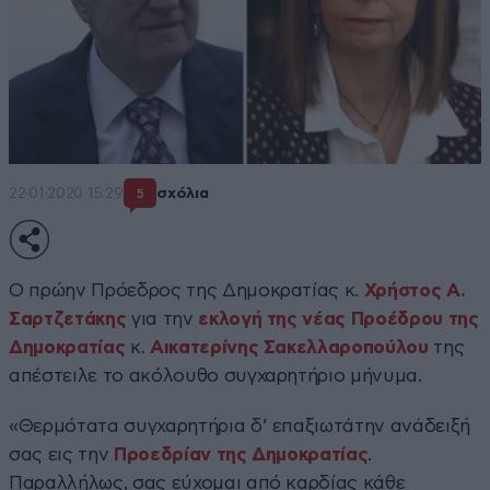
22·01·2020 15:29
σχόλια
5
Ο πρώην Πρόεδρος της Δημοκρατίας κ.
Χρήστος Α.
Σαρτζετάκης
για την
εκλογή της νέας Προέδρου της
Δημοκρατίας
κ.
Αικατερίνης Σακελλαροπούλου
της
απέστειλε το ακόλουθο συγχαρητήριο μήνυμα.
«Θερμότατα συγχαρητήρια δ’ επαξιωτάτην ανάδειξή
σας εις την
Προεδρίαν της Δημοκρατίας
.
Παραλλήλως, σας εύχομαι από καρδίας κάθε