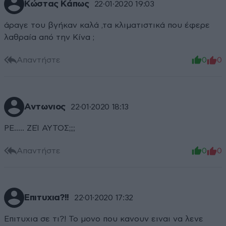
Κώστας Κάπως
22·01·2020 19:03
άραγε του βγήκαν καλά ,τα κλιματιστικά που έφερε
λαθραία από την Κίνα ;
Απαντήστε
0
0
Αντωνιος
22·01·2020 18:13
ΡΕ..... ΖΕΊ ΑΥΤΟΣ;;;;
Απαντήστε
0
0
Επιτυχια?!!
22·01·2020 17:32
Επιτυχια σε τι?! Το μονο που κανουν ειναι να λενε