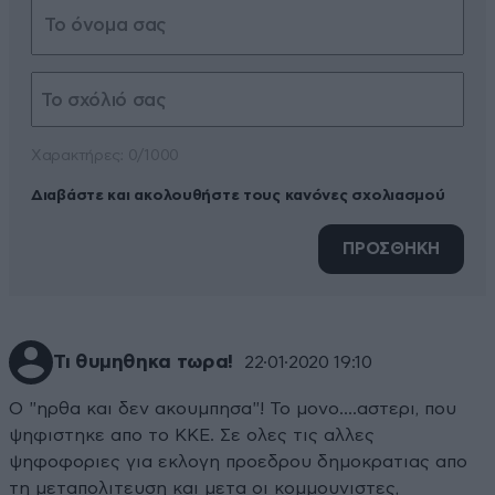
Xαρακτήρες: 0/1000
Διαβάστε και ακολουθήστε τους κανόνες σχολιασμού
ΠΡΟΣΘΗΚΗ
Τι θυμηθηκα τωρα!
22·01·2020 19:10
Ο "ηρθα και δεν ακουμπησα"! Το μονο....αστερι, που
ψηφιστηκε απο το ΚΚΕ. Σε ολες τις αλλες
ψηφοφοριες για εκλογη προεδρου δημοκρατιας απο
τη μεταπολιτευση και μετα οι κομμουνιστες,