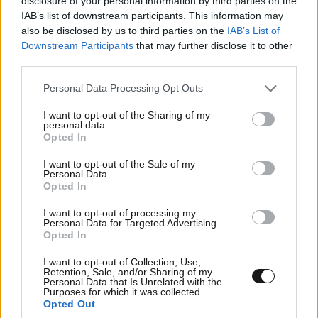
disclosure of your personal information by third parties on the
εντός του οποίου καλείται να επιδείξει τις αρετές και
IAB’s list of downstream participants. This information may
τις δυνατότητές της ή να καταγράψει τις αδυναμίες
also be disclosed by us to third parties on the
IAB’s List of
της. Από αυτό το πολιτικό αξίωμα δεν εξαιρείται ο
Downstream Participants
that may further disclose it to other
θεσμός της Προεδρίας της Δημοκρατίας. Που
third parties.
σημαίνει ότι καμία αντιλαϊκή πολιτική δεν
Please note that this website/app uses one or more Google
Personal Data Processing Opt Outs
μεταμορφώνεται σε «φιλολαϊκή» πολιτική όσο ικανός
services and may gather and store information including but
ή λιγότερο ικανός είναι εκείνος/η που την
not limited to your visit or usage behaviour. You may click to
I want to opt-out of the Sharing of my
πρωτοκολλεί. ....
personal data.
grant or deny consent to Google and its third-party tags to
Opted In
https://gkagkarin.blogspot.com/2020/01/h.html
use your data for below specified purposes in below Google
consent section.
I want to opt-out of the Sale of my
Απαντήστε
0
0
Personal Data.
Opted In
I want to opt-out of processing my
Personal Data for Targeted Advertising.
Opted In
TRENDING
I want to opt-out of Collection, Use,
Retention, Sale, and/or Sharing of my
Personal Data that Is Unrelated with the
Purposes for which it was collected.
Opted Out