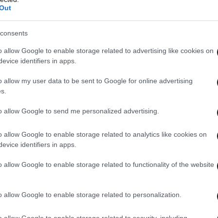
Out
έτρα ούτε ο Τσετίν Μάντατζη
consents
o allow Google to enable storage related to advertising like cookies on
evice identifiers in apps.
ογούνται, όχι οι προθέσεις»
o allow my user data to be sent to Google for online advertising
s.
to allow Google to send me personalized advertising.
o allow Google to enable storage related to analytics like cookies on
ραίτηση του Χ. Παπουτσή
evice identifiers in apps.
o allow Google to enable storage related to functionality of the website
o allow Google to enable storage related to personalization.
επτά η συνεδρίαση του υπουργικού
o allow Google to enable storage related to security, including