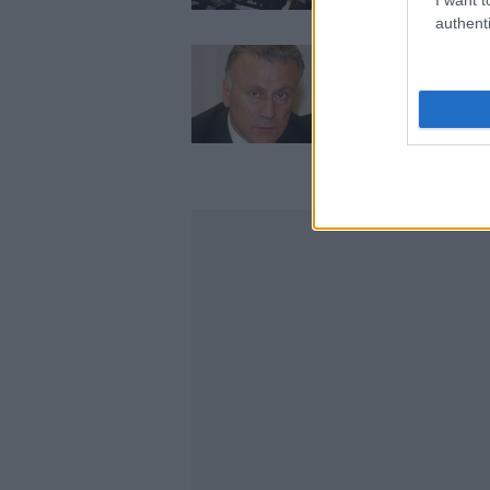
authenti
«Κύριοι βουλευτές