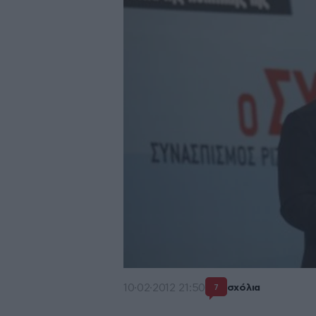
10·02·2012 21:50
σχόλια
7