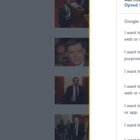
Opted 
Δεν ψηφίζει τα μ
Google 
I want t
web or d
«Οι πράξεις αξιολ
I want t
purpose
I want 
I want t
«Ψίθυροι» για πα
web or d
I want t
or app.
I want t
Ξεκινά σε λίγα λ
I want t