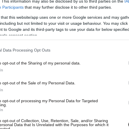
. This information may also be disclosed by us to third parties on the
IA
Participants
that may further disclose it to other third parties.
 that this website/app uses one or more Google services and may gath
including but not limited to your visit or usage behaviour. You may click 
θέσεις για μια νέα πολιτική αντιμνημονιακή
 to Google and its third-party tags to use your data for below specifi
. Η ριζοσπαστική και ανανεωτική αριστερά με
ogle consent section.
παρούσα με όλες τις δυνάμεις ανταποκρινόμενη
πάρξει μια νέα πορεία για τον τόπο και την
l Data Processing Opt Outs
o opt-out of the Sharing of my personal data.
In
o opt-out of the Sale of my Personal Data.
In
to opt-out of processing my Personal Data for Targeted
ς για όλους»
ing.
In
o opt-out of Collection, Use, Retention, Sale, and/or Sharing
ersonal Data that Is Unrelated with the Purposes for which it
lected.