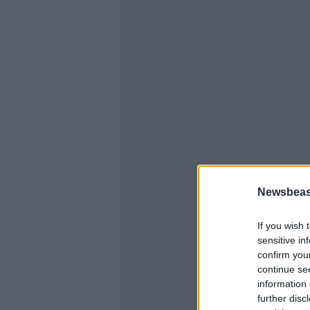
Newsbeast
If you wish 
sensitive in
confirm you
continue se
information 
further disc