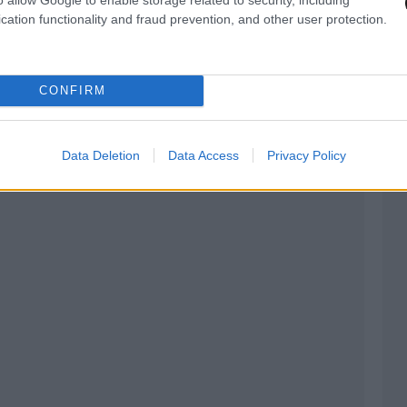
cation functionality and fraud prevention, and other user protection.
 ήρθε η ώρα να πείτε “όχι” στα μέτρα»
CONFIRM
Data Deletion
Data Access
Privacy Policy