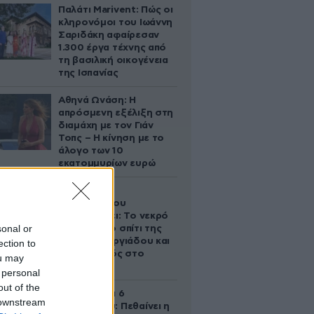
Παλάτι Marivent: Πώς οι
κληρονόμοι του Ιωάννη
Σαριδάκη αφαίρεσαν
1.300 έργα τέχνης από
τη βασιλική οικογένεια
της Ισπανίας
Αθηνά Ωνάση: Η
απρόσμενη εξέλιξη στη
διαμάχη με τον Γιάν
Τοπς – Η κίνηση με το
άλογο των 10
εκατομμυρίων ευρώ
Ο Στράτος
Τζώρτζογλου
αποκαλύπτει: Το νεκρό
sonal or
έμβρυο στο σπίτι της
Μαρίας Γεωργιάδου και
ection to
ο εγκλεισμός στο
ou may
ψυχιατρείο
 personal
out of the
Σαν σήμερα 6
 downstream
Αυγούστου: Πεθαίνει η