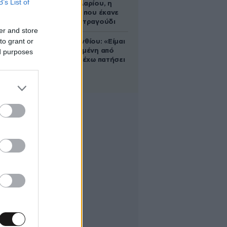
B’s List of
Ρίτα Σακελλαρίου, η
λαϊκή ντίβα που έκανε
τη ζωή της τραγούδι
er and store
to grant or
Μαρία Κορινθίου: «Είμαι
πιο ευτυχισμένη από
ed purposes
ποτέ – Ναι, έχω πατήσει
φρένο»