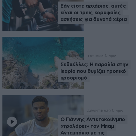
Εάν είστε αρχάριος, αυτές
είναι οι τρεις κορυφαίες
ασκήσεις για δυνατά χέρια
ΤΑΞΙΔΙ
25 λ. πριν
Σεϋχέλλες: Η παραλία στην
Ικαρία που θυμίζει τροπικό
προορισμό
ΑΘΛΗΤΙΚΑ
30 λ. πριν
Ο Γιάννης Αντετοκούνμπο
«τρολάρει» τον Μπαμ
Αντεμπάγιο με τις