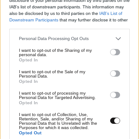
disclosure of your personal information by third parties on the
IAB’s list of downstream participants. This information may
also be disclosed by us to third parties on the
IAB’s List of
ΕΛΛΑΔΑ
10·08·2026 00:07
Downstream Participants
that may further disclose it to other
Σαν σήμερα 10 Αυγούστου: Η Ελλάδα αγγίζει
third parties.
για λίγο το όνειρο «των δύο ηπείρων και των
Please note that this website/app uses one or more Google
Personal Data Processing Opt Outs
πέντε θαλασσών»
services and may gather and store information including but
not limited to your visit or usage behaviour. You may click to
I want to opt-out of the Sharing of my
personal data.
grant or deny consent to Google and its third-party tags to
Opted In
use your data for below specified purposes in below Google
consent section.
I want to opt-out of the Sale of my
Personal Data.
Opted In
I want to opt-out of processing my
Personal Data for Targeted Advertising.
Opted In
I want to opt-out of Collection, Use,
Retention, Sale, and/or Sharing of my
Personal Data that Is Unrelated with the
Purposes for which it was collected.
Opted Out