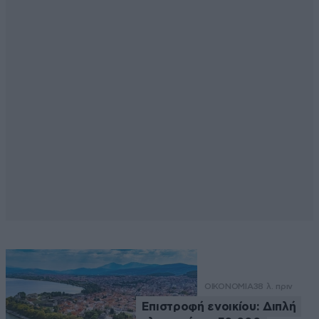
ΟΙΚΟΝΟΜΙΑ
38 λ. πριν
Επιστροφή ενοικίου: Διπλή