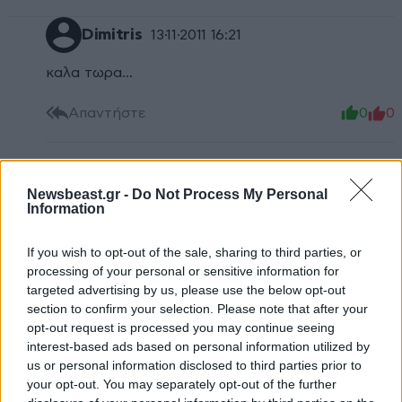
Dimitris
13·11·2011 16:21
καλα τωρα...
Απαντήστε
0
0
Newsbeast.gr -
Do Not Process My Personal
TRENDING
Information
If you wish to opt-out of the sale, sharing to third parties, or
processing of your personal or sensitive information for
targeted advertising by us, please use the below opt-out
section to confirm your selection. Please note that after your
opt-out request is processed you may continue seeing
interest-based ads based on personal information utilized by
us or personal information disclosed to third parties prior to
your opt-out. You may separately opt-out of the further