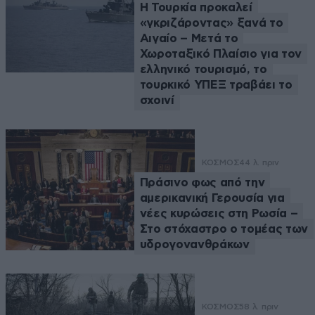
Η Τουρκία προκαλεί
«γκριζάροντας» ξανά το
Αιγαίο – Μετά το
Χωροταξικό Πλαίσιο για τον
ελληνικό τουρισμό, το
τουρκικό ΥΠΕΞ τραβάει το
σχοινί
ΚΟΣΜΟΣ
44 λ. πριν
Πράσινο φως από την
αμερικανική Γερουσία για
νέες κυρώσεις στη Ρωσία –
Στο στόχαστρο ο τομέας των
υδρογονανθράκων
ΚΟΣΜΟΣ
58 λ. πριν