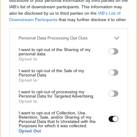
disclosure of your personal information by third parties on the
IAB’s list of downstream participants. This information may
also be disclosed by us to third parties on the
IAB’s List of
Downstream Participants
that may further disclose it to other
third parties.
LIFESTYLE
07·08·2026 18:48
Please note that this website/app uses one or more Google
Personal Data Processing Opt Outs
Ξεσπά ο Χρήστος Δάντης: «Δεν περίμενα την
services and may gather and store information including but
αχαριστία των ανθρώπων του χώρου»
not limited to your visit or usage behaviour. You may click to
I want to opt-out of the Sharing of my
personal data.
grant or deny consent to Google and its third-party tags to
Opted In
use your data for below specified purposes in below Google
consent section.
I want to opt-out of the Sale of my
Personal Data.
Opted In
I want to opt-out of processing my
Personal Data for Targeted Advertising.
Opted In
I want to opt-out of Collection, Use,
Retention, Sale, and/or Sharing of my
Personal Data that Is Unrelated with the
Purposes for which it was collected.
Opted Out