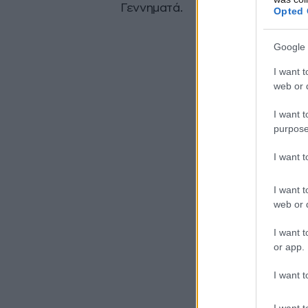
Γεννηματά.
Opted 
Google 
I want t
web or d
I want t
purpose
I want 
I want t
web or d
I want t
or app.
I want t
I want t