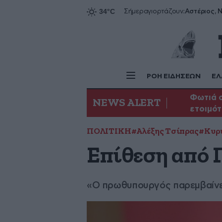
Αστέριος, Ν
Σήμερα
γιορτάζουν:
ΡΟΗ ΕΙΔΗΣΕΩΝ
ΕΛ
Φωτιά σ
NEWS ALERT
ετοιμότ
ΠΟΛΙΤΙΚΗ
#Αλέξης Τσίπρας
#Κυρ
Επίθεση από 
«Ο πρωθυπουργός παρεμβαίνει 