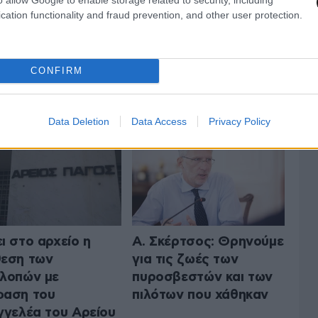
cation functionality and fraud prevention, and other user protection.
CONFIRM
 ΤΗΝ ΠΟΛΙΤΙΚΗ
ΟΛΑ ΤΑ ΑΡΘΡΑ
Data Deletion
Data Access
Privacy Policy
ι στο αρχείο η
Α. Σκέρτσος: Θρηνούμε
εση των
για τις ζωές των
λοπών με
πυροσβεστών και των
φαση του
πιλότων που χάθηκαν
γγελέα του Αρείου