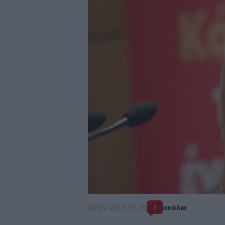
18·09·2016 19:20
σχόλια
3