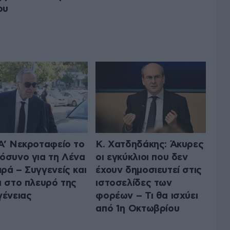
ου
Α’ Νεκροταφείο το
Κ. Χατδηδάκης: Άκυρες
όσυνο για τη Λένα
οι εγκύκλιοι που δεν
ρά – Συγγενείς και
έχουν δημοσιευτεί στις
ι στο πλευρό της
ιστοσελίδες των
γένειας
φορέων – Τι θα ισχύει
από 1η Οκτωβρίου