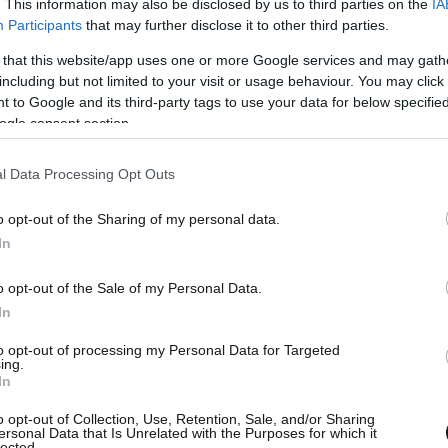
. This information may also be disclosed by us to third parties on the
IA
Participants
that may further disclose it to other third parties.
 that this website/app uses one or more Google services and may gath
including but not limited to your visit or usage behaviour. You may click 
 to Google and its third-party tags to use your data for below specifi
άκη επεσήμανε ότι «έσπευσε να αλλάξει ρόλους
ogle consent section.
. Δεν έκρυψε βέβαια τη δίκη του πολιτική
l Data Processing Opt Outs
υντηρητική, στηριγμένη μόνο στην αγορά. Ξέχασε
το ενδιαφέρον για τον κόσμο της εργασίας, το
o opt-out of the Sharing of my personal data.
ηνικά νοικοκυριά, τους μικρομεσαίους. Δεν μας
In
 Δεξιά».
o opt-out of the Sale of my Personal Data.
In
συσχετισμών και την ενίσχυση της Δημοκρατικής
τηθεί η ισχυρή αναπτυξιακή συμμαχία κράτους-
to opt-out of processing my Personal Data for Targeted
ing.
 η χώρα για να ξεκολλήσει από το τέλμα της
In
. Γι’ αυτό θα συνεχίσουμε να δουλεύουμε για ένα
o opt-out of Collection, Use, Retention, Sale, and/or Sharing
ύγχρονης Σοσιαλδημοκρατίας», υπογράμμισε η κ.
ersonal Data that Is Unrelated with the Purposes for which it
lected.