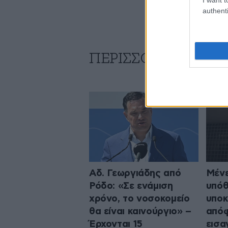
authenti
ΠΕΡΙΣΣΟΤΕΡΑ ΑΠΟ
Αδ. Γεωργιάδης από
Μένε
Ρόδο: «Σε ενάμιση
υπόθ
χρόνο, το νοσοκομείο
υποκ
θα είναι καινούργιο» –
από
Έρχονται 15
εισα