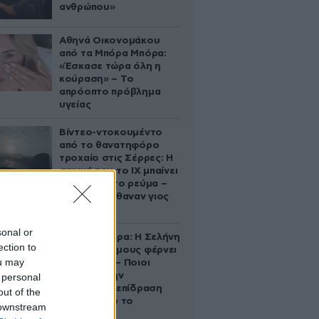
ανθρώπου»
Αθηνά Οικονομάκου
από τα Μπόρα Μπόρα:
«Έσκασε τώρα όλη η
κούραση» – Το
απρόοπτο πρόβλημα
υγείας
Βίντεο-ντοκουμέντο
από το θανατηφόρο
τροχαίο στις Σέρρες: Η
στιγμή που το ΙΧ μπαίνει
στο αντίθετο ρεύμα –
Ακαριαία πέθαναν γιος
και μητέρα
sonal or
Ζώδια σήμερα: Η Σελήνη
ection to
στους Διδύμους φέρνει
ou may
ανατροπές – Ποιοι
δέχονται την
 personal
ευεργετική επίδραση
out of the
του Δία από το
 downstream
απόγευμα;