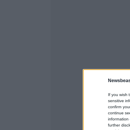
Newsbeast
If you wish 
sensitive in
confirm you
continue se
information 
further disc