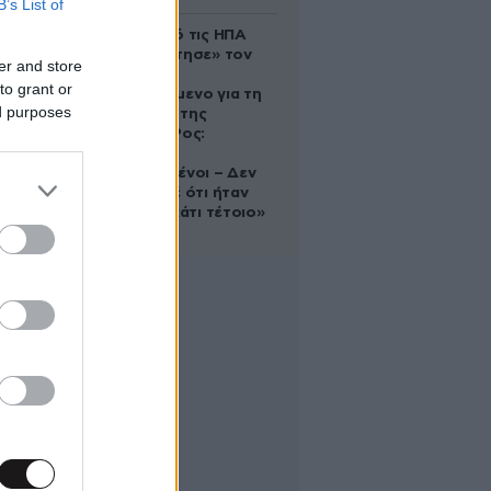
B’s List of
Ζευγάρι από τις ΗΠΑ
που «υιοθέτησε» τον
er and store
Αφγανό
to grant or
κατηγορούμενο για τη
ed purposes
δολοφονία της
Ελίζαμπεθ Ρος:
«Είμαστε
συντετριμμένοι – Δεν
έδειξε ποτέ ότι ήταν
ικανός για κάτι τέτοιο»