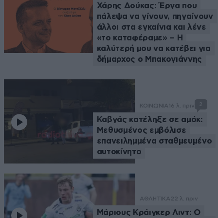
Χάρης Δούκας: Έργα που
πάλεψα να γίνουν, πηγαίνουν
άλλοι στα εγκαίνια και λένε
«το καταφέραμε» – Η
καλύτερή μου να κατέβει για
δήμαρχος ο Μπακογιάννης
2
ΚΟΙΝΩΝΙΑ
16 λ. πριν
Καβγάς κατέληξε σε αμόκ:
Μεθυσμένος εμβόλισε
επανειλημμένα σταθμευμένο
αυτοκίνητο
ΑΘΛΗΤΙΚΑ
22 λ. πριν
Μάριους Κράιγκερ Λιντ: Ο