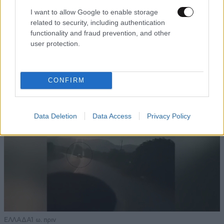
Ζευγάρι από τις ΗΠΑ που «υιοθέτησε» τον
I want to allow Google to enable storage
Αφγανό κατηγορούμενο για τη δολοφονία της
related to security, including authentication
functionality and fraud prevention, and other
Ελίζαμπεθ Ρος: «Είμαστε συντετριμμένοι – Δεν
user protection.
έδειξε ποτέ ότι ήταν ικανός για κάτι τέτοιο»
CONFIRM
Data Deletion
Data Access
Privacy Policy
ΕΛΛΑΔΑ
1 ω. πριν