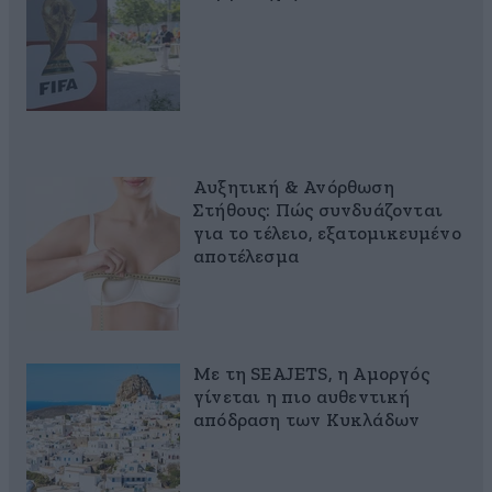
Αυξητική & Ανόρθωση
Στήθους: Πώς συνδυάζονται
για το τέλειο, εξατομικευμένο
αποτέλεσμα
Με τη SEAJETS, η Αμοργός
γίνεται η πιο αυθεντική
απόδραση των Κυκλάδων