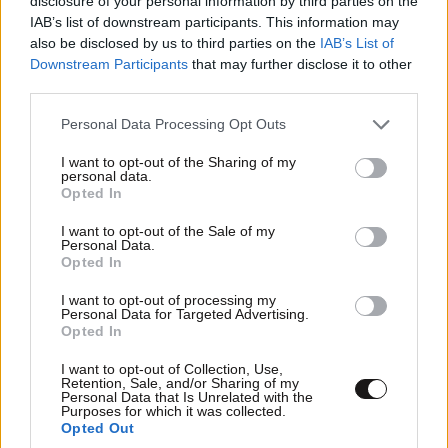
disclosure of your personal information by third parties on the
IAB’s list of downstream participants. This information may
also be disclosed by us to third parties on the
IAB’s List of
Downstream Participants
that may further disclose it to other
third parties.
Please note that this website/app uses one or more Google
Personal Data Processing Opt Outs
services and may gather and store information including but
not limited to your visit or usage behaviour. You may click to
I want to opt-out of the Sharing of my
personal data.
grant or deny consent to Google and its third-party tags to
Opted In
use your data for below specified purposes in below Google
consent section.
I want to opt-out of the Sale of my
Personal Data.
Opted In
I want to opt-out of processing my
Personal Data for Targeted Advertising.
Opted In
I want to opt-out of Collection, Use,
Retention, Sale, and/or Sharing of my
Personal Data that Is Unrelated with the
Purposes for which it was collected.
Opted Out