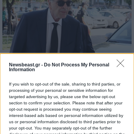
Newsbeast.gr -
Do Not Process My Personal
ΠΟΛΙΤΙΚΗ
1 ω. πριν
Information
Στο Α’ Νεκροταφείο το μνημόσυνο για τη Λένα
Σαμαρά – Συγγενείς και φίλοι στο πλευρό της
If you wish to opt-out of the sale, sharing to third parties, or
οικογένειας
processing of your personal or sensitive information for
targeted advertising by us, please use the below opt-out
section to confirm your selection. Please note that after your
opt-out request is processed you may continue seeing
interest-based ads based on personal information utilized by
us or personal information disclosed to third parties prior to
your opt-out. You may separately opt-out of the further