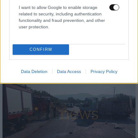
I want to allow Google to enable storage
related to security, including authentication
functionality and fraud prevention, and other
user protection.
ΔΙΑΤΡΟΦΗ
07·08·2026 08:32
5 ροφήματα που μπορείτε να πίνετε πριν τον
CONFIRM
ύπνο για καλύτερα επίπεδα σακχάρου στο αίμα
Data Deletion
Data Access
Privacy Policy