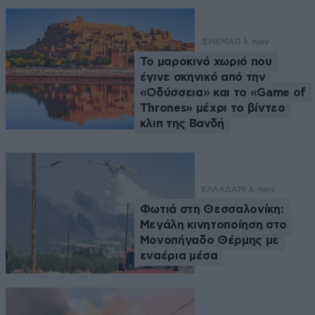
ΣΙΝΕΜΑ
11 λ. πριν
Το μαροκινό χωριό που
έγινε σκηνικό από την
«Οδύσσεια» και το «Game of
Thrones» μέχρι το βίντεο
κλιπ της Βανδή
ΕΛΛΑΔΑ
19 λ. πριν
Φωτιά στη Θεσσαλονίκη:
Μεγάλη κινητοποίηση στο
Μονοπήγαδο Θέρμης με
εναέρια μέσα