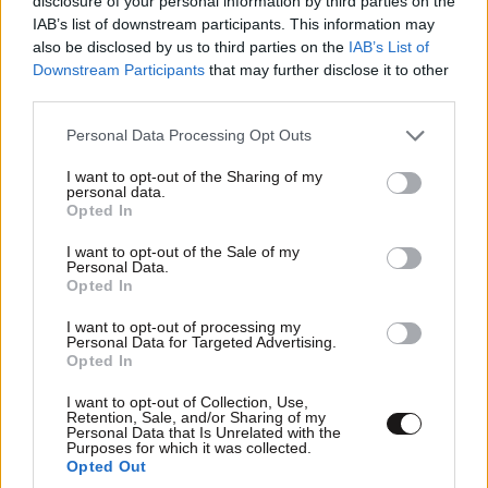
disclosure of your personal information by third parties on the
Απαντήστε
0
0
IAB’s list of downstream participants. This information may
also be disclosed by us to third parties on the
IAB’s List of
Downstream Participants
that may further disclose it to other
third parties.
grexit
21·07·2016 14:13
Please note that this website/app uses one or more Google
Personal Data Processing Opt Outs
Την επόμενη φορά που θα τους δεις να τους φιλήσεις
services and may gather and store information including but
not limited to your visit or usage behaviour. You may click to
I want to opt-out of the Sharing of my
σταυρωτά και μείνε μαζί τους κανά μισάωρο χωρίς
personal data.
grant or deny consent to Google and its third-party tags to
μάσκα
Opted In
use your data for below specified purposes in below Google
consent section.
I want to opt-out of the Sale of my
Απαντήστε
2
0
Personal Data.
Opted In
I want to opt-out of processing my
Personal Data for Targeted Advertising.
ΤΟΞΟΤΗΣ
21·07·2016 13:46
Opted In
[...] ΣΤΑΜΑΤΑ ΝΑ ΣΥΜΠΕΡΕΙΦΕΡΕΣΕ ΣΑΝ ΑΝΘΥΠΑΣ
I want to opt-out of Collection, Use,
Retention, Sale, and/or Sharing of my
ΤΗΣ 10 ΕΤΕΙΑΣ '70 '80 ' 90 ΣΟΒΑΡΕΨΟΥ ΕΙΣΑΙ
Personal Data that Is Unrelated with the
Purposes for which it was collected.
ΥΠΟΥΡΓΟΣ [...] ΔΕΝ ΕΙΣΑΙ ΥΠΟΔΕΚΑΝΕΑΣ
Opted Out
!!!!!!!!!!!!!!!!!!!!!!!!!!!!!!!!!!!!!!