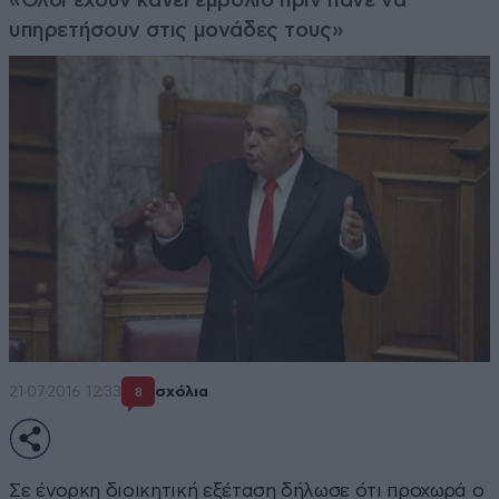
υπηρετήσουν στις μονάδες τους»
21·07·2016 12:33
σχόλια
8
Σε ένορκη διοικητική εξέταση δήλωσε ότι προχωρά ο