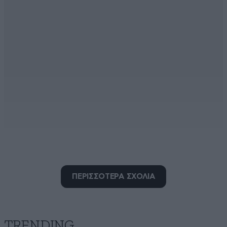
Mathitis93
21·07·2016 15:48
ΠΕΡΙΣΣΟΤΕΡΑ ΣΧΟΛΙΑ
Να Λόλα ένα μήλο! Είσαι δια τας πανηγύρεις!
Απαντήστε
1
0
TRENDING