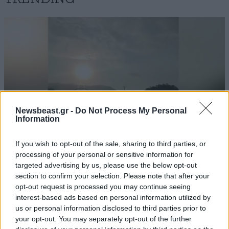
βρέθηκαν θετικοί στον ιό της
21·07·2016
15:04
φυματίωσης
http://www.newsbeast.gr/greece/fakelosmetanastes/a
rthro/2297409/agonia-gia-krousmata-fimatiosis-se-
stratiotes-pou-ipiretoun-se-kentro-filoxenias-prosfigon
Newsbeast.gr -
Do Not Process My Personal
Απαντήστε
1
0
Information
αχ λουλιτσα
22·07·2016 09:42
If you wish to opt-out of the sale, sharing to third parties, or
processing of your personal or sensitive information for
ιος της φυματιωσης...... φυματιτιδα διαβασα
targeted advertising by us, please use the below opt-out
ΕΛΛΑΔΑ
07·08·2026 11:26
παραπανω.... τελικα ιος ξεκινησε στα μισα γυρισε
section to confirm your selection. Please note that after your
Βίντεο-ντοκουμέντο από το θανατηφόρο
σε κορη (οφθαλμικη) και καταληξε( τουτεστιν
opt-out request is processed you may continue seeing
τροχαίο στις Σέρρες: Η στιγμή που το ΙΧ μπαίνει
απεβιωσε) αναποφασιστος...... ζωη του λογου
interest-based ads based on personal information utilized by
στο αντίθετο ρεύμα – Ακαριαία πέθαναν γιος
us or personal information disclosed to third parties prior to
μας.... του παραλογου
και μητέρα
your opt-out. You may separately opt-out of the further