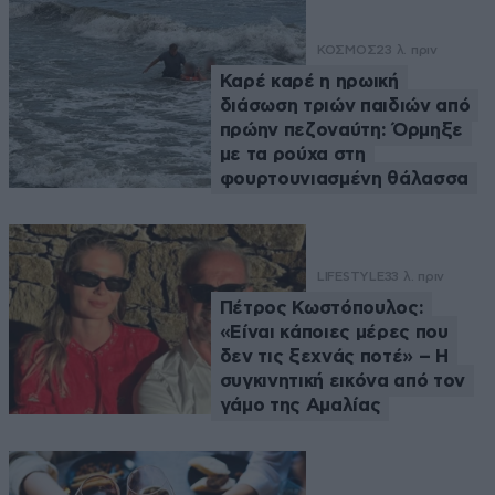
ΚΟΣΜΟΣ
23 λ. πριν
Καρέ καρέ η ηρωική
διάσωση τριών παιδιών από
πρώην πεζοναύτη: Όρμηξε
με τα ρούχα στη
φουρτουνιασμένη θάλασσα
LIFESTYLE
33 λ. πριν
Πέτρος Κωστόπουλος:
«Είναι κάποιες μέρες που
δεν τις ξεχνάς ποτέ» – Η
συγκινητική εικόνα από τον
γάμο της Αμαλίας