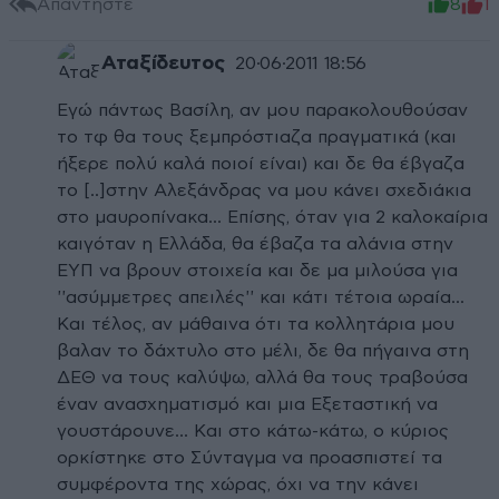
Απαντήστε
8
1
Αταξίδευτος
20·06·2011 18:56
Εγώ πάντως Βασίλη, αν μου παρακολουθούσαν
το τφ θα τους ξεμπρόστιαζα πραγματικά (και
ήξερε πολύ καλά ποιοί είναι) και δε θα έβγαζα
το [..]στην Αλεξάνδρας να μου κάνει σχεδιάκια
στο μαυροπίνακα... Επίσης, όταν για 2 καλοκαίρια
καιγόταν η Ελλάδα, θα έβαζα τα αλάνια στην
ΕΥΠ να βρουν στοιχεία και δε μα μιλούσα για
''ασύμμετρες απειλές'' και κάτι τέτοια ωραία...
Και τέλος, αν μάθαινα ότι τα κολλητάρια μου
βαλαν το δάχτυλο στο μέλι, δε θα πήγαινα στη
ΔΕΘ να τους καλύψω, αλλά θα τους τραβούσα
έναν ανασχηματισμό και μια Εξεταστική να
γουστάρουνε... Και στο κάτω-κάτω, ο κύριος
ορκίστηκε στο Σύνταγμα να προασπιστεί τα
συμφέροντα της χώρας, όχι να την κάνει