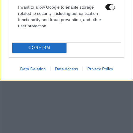
I want to allow Google to enable storage
related to security, including authentication
functionality and fraud prevention, and other
user protection.
Ακολουθήστε το
NEWSBEAST
στο
Google News
και μάθετε πρώτοι όλες τις ειδήσεις
CONFIRM
Data Deletion
Data Access
Privacy Policy