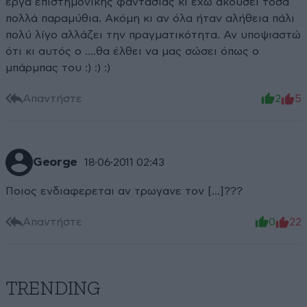
έργα επιστημονικής φαντασίας κι έχω ακούσει τόσα
πολλά παραμύθια. Ακόμη κι αν όλα ήταν αλήθεια πάλι
πολύ λίγο αλλάζει την πραγματικότητα. Αν υποψιαστώ
ότι κι αυτός ο ....θα έλθει να μας σώσει όπως ο
μπάρμπας του :) :) :)
Απαντήστε
2
5
George
18·06·2011 02:43
Ποιος ενδιαφερεται αν τρωγανε τον [...]???
Απαντήστε
0
22
TRENDING