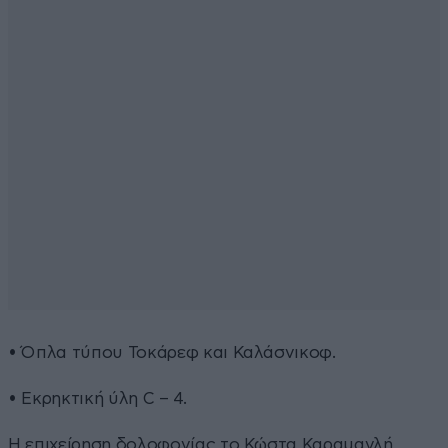
• Όπλα τύπου Τοκάρεφ και Καλάσνικοφ.
• Εκρηκτική ύλη C – 4.
Η επιχείρηση δολοφονίας το Κώστα Καραμανλή,