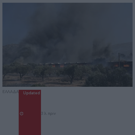
ΕΛΛΑΔΑ
Updated
3 λ. πριν