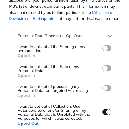
disclosure of your personal information by third parties on the
IAB’s list of downstream participants. This information may
also be disclosed by us to third parties on the
IAB’s List of
Downstream Participants
that may further disclose it to other
third parties.
Please note that this website/app uses one or more Google
Personal Data Processing Opt Outs
services and may gather and store information including but
not limited to your visit or usage behaviour. You may click to
I want to opt-out of the Sharing of my
personal data.
grant or deny consent to Google and its third-party tags to
Opted In
use your data for below specified purposes in below Google
Κ. Χατδηδάκης: Άκυρες οι εγκύκλιοι που δεν
consent section.
I want to opt-out of the Sale of my
Personal Data.
έχουν δημοσιευτεί στις ιστοσελίδες των
Opted In
φορέων – Τι θα ισχύει από 1η Οκτωβρίου
I want to opt-out of processing my
Personal Data for Targeted Advertising.
Opted In
I want to opt-out of Collection, Use,
Retention, Sale, and/or Sharing of my
Personal Data that Is Unrelated with the
Purposes for which it was collected.
Opted Out