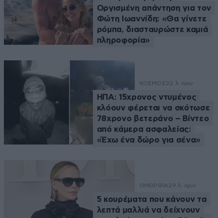
Οργισμένη απάντηση για τον
Φώτη Ιωαννίδη: «Θα γίνετε
ρόμπα, διασταυρώστε καμιά
πληροφορία»
ΚΟΣΜΟΣ
22 λ. πριν
ΗΠΑ: 15χρονος ντυμένος
κλόουν φέρεται να σκότωσε
78χρονο βετεράνο – Βίντεο
από κάμερα ασφαλείας:
«Έχω ένα δώρο για σένα»
ΟΜΟΡΦΙΑ
29 λ. πριν
5 κουρέματα που κάνουν τα
λεπτά μαλλιά να δείχνουν