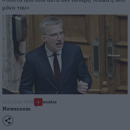
μόνο του»
15·05·2026 09:05
σχόλια
8
Newsroom