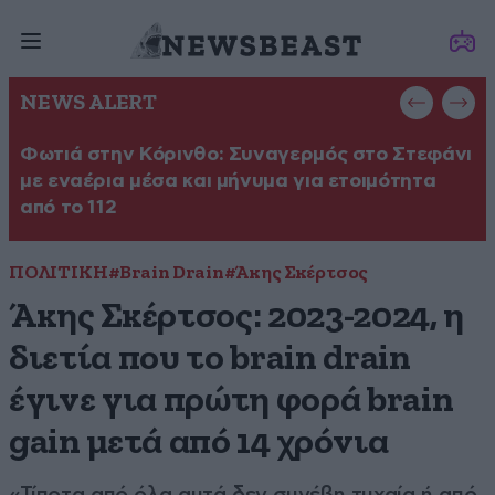
NEWS ALERT
Φωτιά στην Κόρινθο: Συναγερμός στο Στεφάνι
Φ
με εναέρια μέσα και μήνυμα για ετοιμότητα
σ
από το 112
ΠΟΛΙΤΙΚΗ
#Brain Drain
#Άκης Σκέρτσος
Άκης Σκέρτσος: 2023-2024, η
διετία που το brain drain
έγινε για πρώτη φορά brain
gain μετά από 14 χρόνια
«Τίποτα από όλα αυτά δεν συνέβη τυχαία ή από