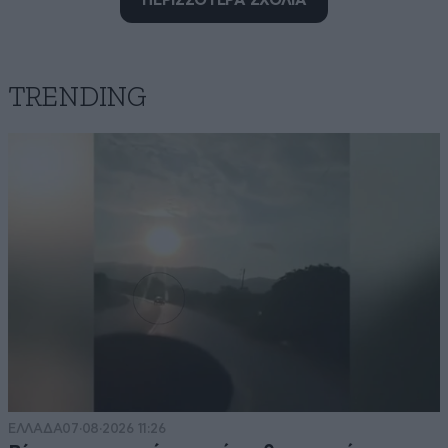
ΠΕΡΙΣΣΟΤΕΡΑ ΣΧΟΛΙΑ
Ψέματα
15·05·2026 11:43
Ψέματα, ψέματα και μόνο μεγάλα ψέματα….
TRENDING
Απαντήστε
1
0
Σοβαρά τώρα;
15·05·2026 10:06
ότι βλακεία θες λες ρε Σκέρτσο! Πρώτον την Ελλάδα
την κρατήσαν αυτοί που έμειναν πίσω, όχι αυτοί που
έφυγαν Για αυτούς που έμειναν λοιπόν τι κάνεις; ότι-
pass που παίρνουν οι φοροφυγάδες, αλβανοί,
πακιστανοί κι ευπαθείς ομάδες; Δεύτερον, γιατί να
γυρίσουν; Για την αγοραστική δύναμη που θα έχουν,
για τον υψηλότερο ΦΠΑ, για τον πληθωρισμό; Για την
ΕΛΛΑΔΑ
07·08·2026 11:26
ΕΒΕ στα πανεπιστήμια που πατρονάρει τα ιδιωτικά;