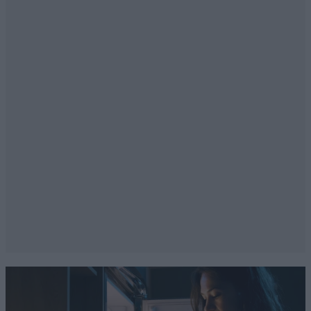
μας!
Απαντήστε
0
0