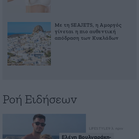
Με τη SEAJETS, η Αμοργός
γίνεται η πιο αυθεντική
απόδραση των Κυκλάδων
Ροή Ειδήσεων
LIFESTYLE
9 λ. πριν
Ελένη Βουλγαράκη-