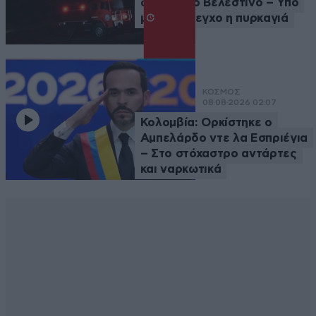
φωτιά στο Βελεστίνο – Υπό
μερικό έλεγχο η πυρκαγιά
ΚΟΣΜΟΣ
08·08·2026 02:07
Κολομβία: Ορκίστηκε ο
Αμπελάρδο ντε λα Εσπριέγια
– Στο στόχαστρο αντάρτες
και ναρκωτικά