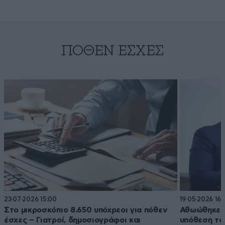
ΠΌΘΕΝ ΈΣΧΕΣ
23·07·2026 15:00
19·05·2026 16:
Στο μικροσκόπιο 8.650 υπόχρεοι για πόθεν
Αθωώθηκε ο
έσχες – Γιατροί, δημοσιογράφοι και
υπόθεση το