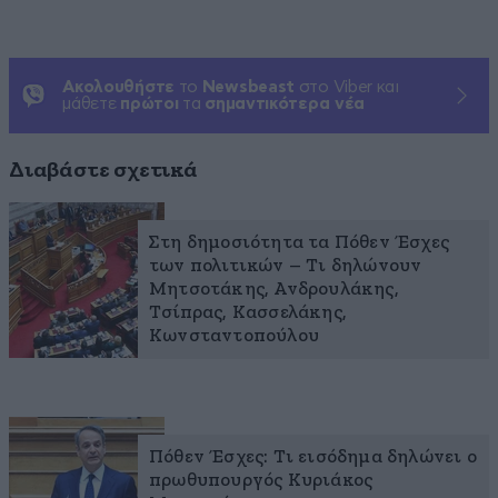
Ακολουθήστε
το
Newsbeast
στο Viber και
μάθετε
πρώτοι
τα
σημαντικότερα νέα
Διαβάστε σχετικά
Στη δημοσιότητα τα Πόθεν Έσχες
των πολιτικών – Τι δηλώνουν
Μητσοτάκης, Ανδρουλάκης,
Τσίπρας, Κασσελάκης,
Κωνσταντοπούλου
Πόθεν Έσχες: Τι εισόδημα δηλώνει ο
πρωθυπουργός Κυριάκος