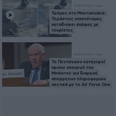
ΚΟΣΜΟΣ
28 λ. πριν
Τρόμος στη Μποτσουάνα:
Τεράστιος ιπποπόταμος
καταδιώκει σκάφος με
τουρίστες
ΚΟΣΜΟΣ
49 λ. πριν
Το Πεντάγωνο κατηγορεί
πρώην υπουργό του
Μπάιντεν για διαρροή
απόρρητων πληροφοριών
σχετικά με το Air Force One