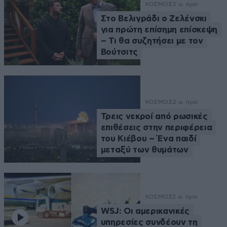
ΚΟΣΜΟΣ
2 ω. πριν
Στο Βελιγράδι ο Ζελένσκι
για πρώτη επίσημη επίσκεψη
– Τι θα συζητήσει με τον
Βούτσιτς
ΚΟΣΜΟΣ
2 ω. πριν
Τρεις νεκροί από ρωσικές
επιθέσεις στην περιφέρεια
του Κιέβου – Ένα παιδί
μεταξύ των θυμάτων
ΚΟΣΜΟΣ
3 ω. πριν
WSJ: Οι αμερικανικές
υπηρεσίες συνδέουν τη