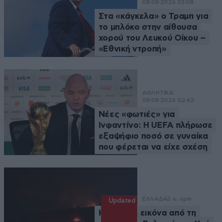
08·08·2026 03:08
Στα «κάγκελα» ο Τραμπ για
το μπλόκο στην αίθουσα
χορού του Λευκού Οίκου –
«Εθνική ντροπή»
ΑΘΛΗΤΙΚΑ
08·08·2026 02:42
Νέες «φωτιές» για
Ινφαντίνο: Η UEFA πλήρωσε
εξαψήφιο ποσό σε γυναίκα
που φέρεται να είχε σχέση
ΕΛΛΑΔΑ
3 ω. πριν
Updated
Καλύτερη εικόνα από τη