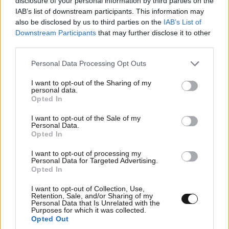
disclosure of your personal information by third parties on the
IAB’s list of downstream participants. This information may
also be disclosed by us to third parties on the
IAB’s List of
Downstream Participants
that may further disclose it to other
third parties.
Please note that this website/app uses one or more Google
Personal Data Processing Opt Outs
services and may gather and store information including but
not limited to your visit or usage behaviour. You may click to
I want to opt-out of the Sharing of my
personal data.
grant or deny consent to Google and its third-party tags to
Opted In
use your data for below specified purposes in below Google
consent section.
I want to opt-out of the Sale of my
Personal Data.
Opted In
I want to opt-out of processing my
Personal Data for Targeted Advertising.
Opted In
I want to opt-out of Collection, Use,
ΚΟΣΜΟΣ
07·08·2026 23:03
Retention, Sale, and/or Sharing of my
Το φαραωνικών διαστάσεων κτίριο που χτίζει ο
Personal Data that Is Unrelated with the
Purposes for which it was collected.
Έλον Μασκ λέγεται Terafab και θα κοστίσει 16,8
Opted Out
δισ. δολάρια