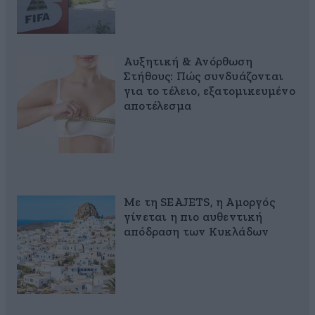
Αυξητική & Ανόρθωση
Στήθους: Πώς συνδυάζονται
για το τέλειο, εξατομικευμένο
αποτέλεσμα
Με τη SEAJETS, η Αμοργός
γίνεται η πιο αυθεντική
απόδραση των Κυκλάδων