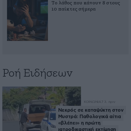
Το λάθος που κάνουν 8 στους
10 παίκτες σήμερα
Ροή Ειδήσεων
ΚΟΙΝΩΝΙΑ
7 λ. πριν
Νεκρός σε καταψύκτη στον
Μυστρά: Παθολογικά αίτια
«βλέπει» η πρώτη
ιατροδικαστική εκτίμηση