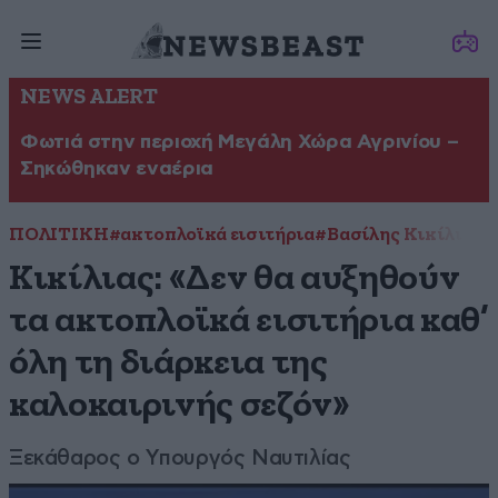
NEWS ALERT
Φωτιά στην περιοχή Μεγάλη Χώρα Αγρινίου –
Σηκώθηκαν εναέρια
ΠΟΛΙΤΙΚΗ
#ακτοπλοϊκά εισιτήρια
#Βασίλης Κικίλιας
Κικίλιας: «Δεν θα αυξηθούν
τα ακτοπλοϊκά εισιτήρια καθ’
όλη τη διάρκεια της
καλοκαιρινής σεζόν»
Ξεκάθαρος ο Υπουργός Ναυτιλίας