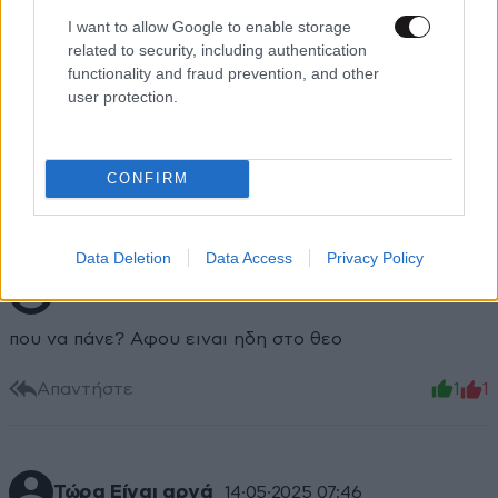
I want to allow Google to enable storage
related to security, including authentication
functionality and fraud prevention, and other
user protection.
CONFIRM
Data Deletion
Data Access
Privacy Policy
@ΝΔ
14·05·2025 08:32
που να πάνε? Αφου ειναι ηδη στο θεο
Απαντήστε
1
1
Τώρα Είναι αργά
14·05·2025 07:46