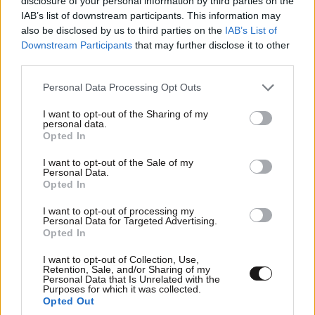
disclosure of your personal information by third parties on the
IAB’s list of downstream participants. This information may
ΠΡΟΣΘΕΣΤΕ ΤΟ ΣΧΟΛΙΟ ΣΑΣ
also be disclosed by us to third parties on the
IAB’s List of
Downstream Participants
that may further disclose it to other
third parties.
Please note that this website/app uses one or more Google
Personal Data Processing Opt Outs
services and may gather and store information including but
not limited to your visit or usage behaviour. You may click to
I want to opt-out of the Sharing of my
personal data.
grant or deny consent to Google and its third-party tags to
Opted In
use your data for below specified purposes in below Google
consent section.
I want to opt-out of the Sale of my
Personal Data.
Opted In
Xαρακτήρες: 0/1000
I want to opt-out of processing my
Personal Data for Targeted Advertising.
Διαβάστε και ακολουθήστε τους κανόνες σχολιασμού
Opted In
ΠΡΟΣΘΗΚΗ
I want to opt-out of Collection, Use,
Retention, Sale, and/or Sharing of my
Personal Data that Is Unrelated with the
Purposes for which it was collected.
Opted Out