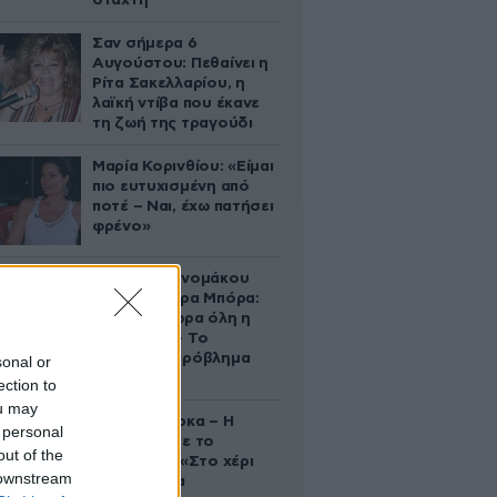
στάχτη
Σαν σήμερα 6
Αυγούστου: Πεθαίνει η
Ρίτα Σακελλαρίου, η
λαϊκή ντίβα που έκανε
τη ζωή της τραγούδι
Μαρία Κορινθίου: «Είμαι
πιο ευτυχισμένη από
ποτέ – Ναι, έχω πατήσει
φρένο»
Αθηνά Οικονομάκου
από τα Μπόρα Μπόρα:
«Έσκασε τώρα όλη η
κούραση» – Το
απρόοπτο πρόβλημα
sonal or
υγείας
ection to
ou may
Δανάη Μπάρκα – Η
 personal
ανάρτηση με το
out of the
σάντουιτς: «Στο χέρι
 downstream
σου είναι να