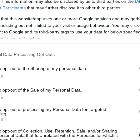
. This information may also be disclosed by us to third parties on the
IA
Participants
that may further disclose it to other third parties.
 that this website/app uses one or more Google services and may gath
including but not limited to your visit or usage behaviour. You may click 
 to Google and its third-party tags to use your data for below specifi
ogle consent section.
l Data Processing Opt Outs
o opt-out of the Sharing of my personal data.
In
o opt-out of the Sale of my Personal Data.
In
to opt-out of processing my Personal Data for Targeted
ing.
In
ι αντιλαμβάνεται ο ΣΥΡΙΖΑ υπό τη νέα ηγεσία
o opt-out of Collection, Use, Retention, Sale, and/or Sharing
ersonal Data that Is Unrelated with the Purposes for which it
ν πολιτών ενάντια στους νεοναζιστές
lected.