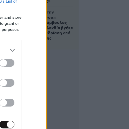
B’s List of
αδυνατίσεις»
«Βλέπουμε την
er and store
μπουγάδα σου»:
Δημοτική σύμβουλος
to grant or
στη Νέα Ζηλανδία βγήκε
ed purposes
live σε συνεδρίαση από
το μπάνιο της