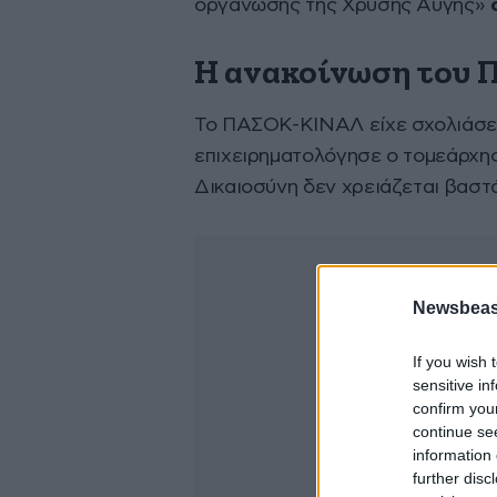
οργάνωσης της Χρυσής Αυγής»
H ανακοίνωση του
Το ΠΑΣΟΚ-ΚΙΝΑΛ είχε σχολιάσε
επιχειρηματολόγησε ο τομεάρχης
Δικαιοσύνη δεν χρειάζεται βαστά
Newsbeast
If you wish 
sensitive in
confirm you
continue se
information 
further disc