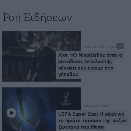
Ροή Ειδήσεων
1
ΑΘΛΗΤΙΚΑ
5 λ. πριν
Λίσι: «Ο Μιχαηλίδης ήταν ο
μοναδικός εκτελεστής
πέναλτι που είχαμε στο
γήπεδο»
MEDIA
8 λ. πριν
UEFA Super Cup: Η μάχη για
το πρώτο τρόπαιο της σεζόν
ζωντανά στο Mega