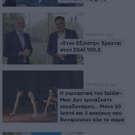
MEDIA
13 λ. πριν
«Στον Εξώστη»: Έρχεται
στον ΣΚΑΪ 100,3
FITNESS
19 λ. πριν
Η γυμναστική του Spider-
Man: Δεν χρειάζεστε
υπερδυνάμεις… Μόνο 20
λεπτά και 3 ασκήσεις που
δυναμώνουν όλο το σώμα