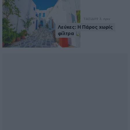
ΤΑΞΙΔΙ
19 λ. πριν
Λεύκες: Η Πάρος χωρίς
φίλτρα