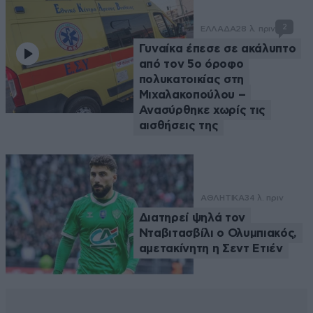
2
ΕΛΛΑΔΑ
28 λ. πριν
Γυναίκα έπεσε σε ακάλυπτο
από τον 5ο όροφο
πολυκατοικίας στη
Μιχαλακοπούλου –
Ανασύρθηκε χωρίς τις
αισθήσεις της
ΑΘΛΗΤΙΚΑ
34 λ. πριν
Διατηρεί ψηλά τον
Νταβιτασβίλι ο Ολυμπιακός,
αμετακίνητη η Σεντ Ετιέν