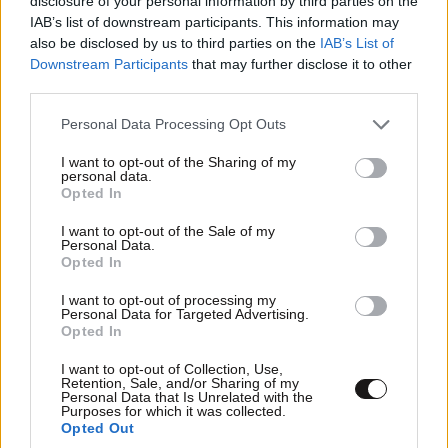
disclosure of your personal information by third parties on the
Ανασύρθηκε χωρίς τις αισθήσεις της
IAB’s list of downstream participants. This information may
also be disclosed by us to third parties on the
IAB’s List of
Downstream Participants
that may further disclose it to other
third parties.
Please note that this website/app uses one or more Google
Personal Data Processing Opt Outs
services and may gather and store information including but
not limited to your visit or usage behaviour. You may click to
I want to opt-out of the Sharing of my
personal data.
grant or deny consent to Google and its third-party tags to
Opted In
use your data for below specified purposes in below Google
consent section.
I want to opt-out of the Sale of my
Personal Data.
Opted In
I want to opt-out of processing my
Personal Data for Targeted Advertising.
Opted In
LIFESTYLE
1 ω. πριν
I want to opt-out of Collection, Use,
Retention, Sale, and/or Sharing of my
Ρίτσαρντ Γκιρ: Σάλος για τη διαφορά 48 ετών
Personal Data that Is Unrelated with the
Purposes for which it was collected.
με τη συμπρωταγωνίστριά του – «Θα μπορούσε
Opted Out
να είναι εγγονή του»