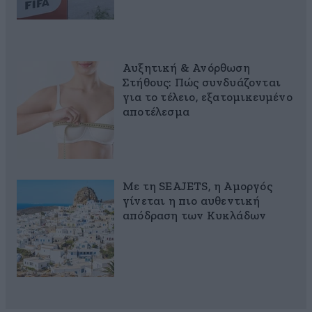
Αυξητική & Ανόρθωση
Στήθους: Πώς συνδυάζονται
για το τέλειο, εξατομικευμένο
αποτέλεσμα
Με τη SEAJETS, η Αμοργός
γίνεται η πιο αυθεντική
απόδραση των Κυκλάδων