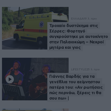
ΕΛΛΑΔΑ
19 λ. πριν
Τροχαίο δυστύχημα στις
Σέρρες: Φορτηγό
συγκρούστηκε με αυτοκίνητο
στην Παλαιοκώμη – Νεκροί
μητέρα και γιος
LIFESTYLE
25 λ. πριν
Γιάννης Βαρδής για τα
γενέθλια του αείμνηστου
πατέρα του: «Αν ρωτήσεις
πώς περνάω, ξέρεις τι θα
σου πω»