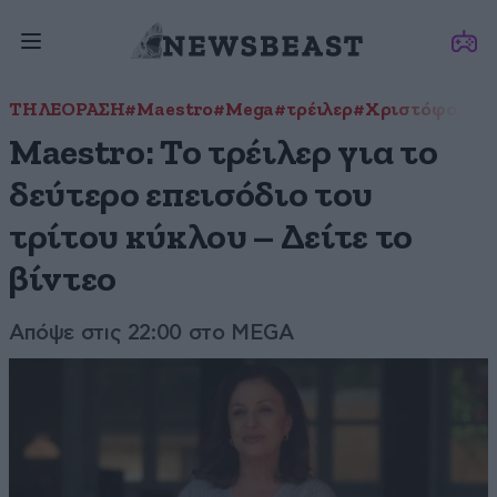
ΤΗΛΕΟΡΑΣΗ
#Maestro
#Mega
#τρέιλερ
#Χριστόφορος 
Maestro: Το τρέιλερ για το
δεύτερο επεισόδιο του
τρίτου κύκλου – Δείτε το
βίντεο
Απόψε στις 22:00 στο MEGA