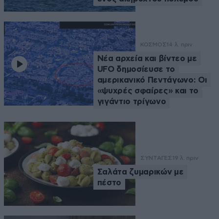
ΚΟΣΜΟΣ
14 λ. πριν
Νέα αρχεία και βίντεο με
UFO δημοσίευσε το
αμερικανικό Πεντάγωνο: Οι
«ψυχρές σφαίρες» και το
γιγάντιο τρίγωνο
ΣΥΝΤΑΓΕΣ
19 λ. πριν
Σαλάτα ζυμαρικών με
πέστο