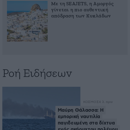
Με τη SEAJETS, η Αμοργός
γίνεται η πιο αυθεντική
απόδραση των Κυκλάδων
Ροή Ειδήσεων
ΚΟΣΜΟΣ
4 λ. πριν
Μαύρη Θάλασσα: Η
εμπορική ναυτιλία
παγιδευμένη στα δίχτυα
ενός ακήρυχτου πολέμου