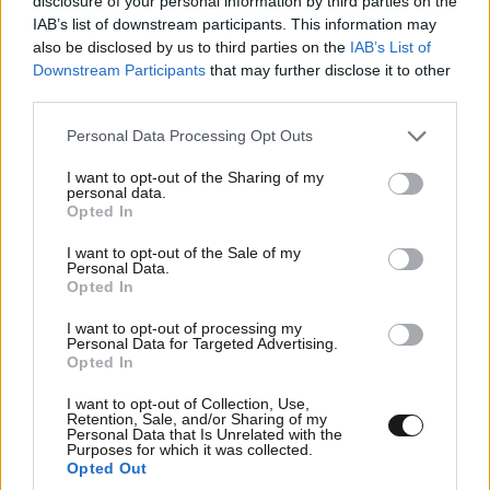
disclosure of your personal information by third parties on the
IAB’s list of downstream participants. This information may
ΠΡΟΣΘΗΚΗ
also be disclosed by us to third parties on the
IAB’s List of
Downstream Participants
that may further disclose it to other
third parties.
Please note that this website/app uses one or more Google
Personal Data Processing Opt Outs
TRENDING
services and may gather and store information including but
not limited to your visit or usage behaviour. You may click to
I want to opt-out of the Sharing of my
personal data.
grant or deny consent to Google and its third-party tags to
Opted In
use your data for below specified purposes in below Google
consent section.
I want to opt-out of the Sale of my
Personal Data.
Opted In
I want to opt-out of processing my
Personal Data for Targeted Advertising.
Opted In
I want to opt-out of Collection, Use,
Retention, Sale, and/or Sharing of my
Personal Data that Is Unrelated with the
Purposes for which it was collected.
Opted Out