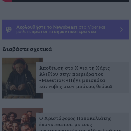
Ακολουθήστε
το
Newsbeast
στο Viber και
μάθετε
πρώτοι
τα
σημαντικότερα νέα
Διαβάστε σχετικά
Αποθέωση στο X για τη Χάρις
Αλεξίου στην πρεμιέρα του
«Maestro»: «Πήγε μπισκότα
κάνναβης στον μπάτσο, θεάρα»
Ο Χριστόφορος Παπακαλιάτης
έκανε reunion με τους
πρωταγωνιστές του «Maestro» για