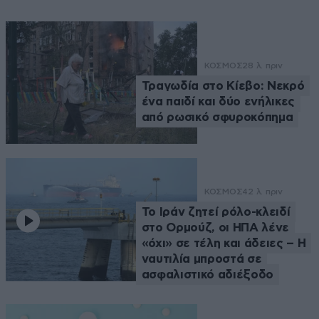
ΚΟΣΜΟΣ
28 λ. πριν
Τραγωδία στο Κίεβο: Νεκρό
ένα παιδί και δύο ενήλικες
από ρωσικό σφυροκόπημα
ΚΟΣΜΟΣ
42 λ. πριν
Το Ιράν ζητεί ρόλο-κλειδί
στο Ορμούζ, οι ΗΠΑ λένε
«όχι» σε τέλη και άδειες – Η
ναυτιλία μπροστά σε
ασφαλιστικό αδιέξοδο