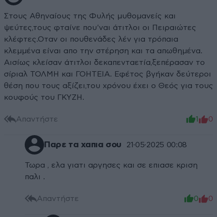
Στους Αθηναίους της Φυλής μυθομανείς και
ψεύτες,τους φταίνε που'ναι άτιτλοι οι Πειραιώτες
κλέφτες.Οταν οι πουθενάδες λέν για τρόπαια
κλεμμένα είναι απο την στέρηση και τα απωθημένα.
Αισίως κλείσαν άτιτλοι δεκαπενταετία,ξεπέρασαν το
σίριαλ ΤΟΛΜΗ και ΓΟΗΤΕΙΑ. Εφέτος βγήκαν δεύτεροι
θέση που τους αξίζει,του χρόνου έχει ο Θεός για τους
κουφούς του ΓΚΥΖΗ.
Απαντήστε
1
0
Παρε τα χαπια σου
21·05·2025 00:08
Τωρα , ελα γιατι αργησες και σε επιασε κριση
παλι .
Απαντήστε
0
0