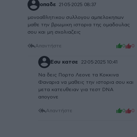
οπαδε
21·05·2025 08:37
μονοαθλητικου συλλογου αμπελοκηπων
μαθε την βρωμικη ιστορια της ομαδουλας
σου και μη σχολιαζεις
Απαντήστε
0
0
Εσυ κατσε
22·05·2025 10:41
Να δεις Πορτο Λεονε τα Κοκκινα
Φαναρια να μαθεις την ιστορια σου και
μετα κατευθειαν για τεστ DNA
απογονε
Απαντήστε
0
0