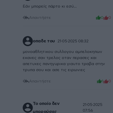
Εάν μπορείς πάρτο κι εσύ...
Απαντήστε
0
0
οπαδε του
21·05·2025 08:32
μονοαθλητικου συλλογου αμπελοκηπων
εκανες σαν τρελος οταν περασες και
απετυχες πανηγυρικα γιαυτο τραβα στην
τρυπα σου και ασε τις ειρωνιες
Απαντήστε
1
0
Το οποίο δεν
21·05·2025
07:56
μπορούσες