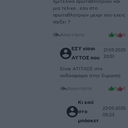
ημιτελικα πρωταθλητριων και
μια τελικο , εσυ στο
πρωταθλητριων μεχρι που εχεις
παιξει ?
Απαντήστε
0
0
ΕΣΥ είσαι
21·05·2025
20:51
ΑΥΤΟΣ που
Είναι ΑΤΙΤΛΟΣ στο
ποδόσφαιρο στην Ευρώπη!
Απαντήστε
0
0
Κι εσύ
22·05·2025
στο
05:23
μπάσκετ