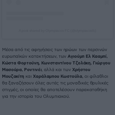
A post shared by Olympiacos FC (@olympiacosfc)
Μέσα από τις αφηγήσεις των ηρώων των περσινών
ευρωπαϊκών κατακτήσεων, των
Αγιούμπ Ελ Κααμπί,
Κώστα Φορτούνη, Κωνσταντίνου Τζολάκη, Γιώργου
Μασούρα, Ροντινέι
, αλλά και των
Χρήστου
Μουζακίτη
και
Χαράλαμπου Κωστούλα,
οι φίλαθλοι
θα ξαναζήσουν όλες αυτές τις μοναδικές θρυλικές
στιγμές, οι οποίες θα αποτελέσουν παρακαταθήκη
για την ιστορία του Ολυμπιακού.