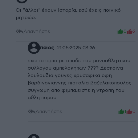
Οι "άλλοι" έχουν Ιστορία, εσύ έχεις ποινικό
μητρώο.
Απαντήστε
0
2
ποιος
21·05·2025 08:36
εχει ιστορια ρε οπαδε του μονοαθλητικου
συλλογου αμπελοκηπων ???? Δεσποινα
λουλουδια γουνες χρυσαφικα οφη
βαρδινογιαννης πιστολια βαζελακοπουλος
συγνωμη απο φιμπα.ειστε η ντροπη του
αθλητισμου
Απαντήστε
1
0