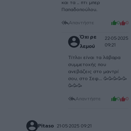
και τα .. πτι μπερ
Παπαδοπούλου.
Απαντήστε
0
0
Όχι ρε
22·05·2025
09:21
λεμού
Τίτλοι είναι τα λάβαρα
συμμετοχής που
ανεβάζεις στο μαντρί
σου, στο Σεφ... 🥳🥳🥳🥳🥳
🥳🥳🥳
Απαντήστε
0
0
Pitaso
21·05·2025 09:21