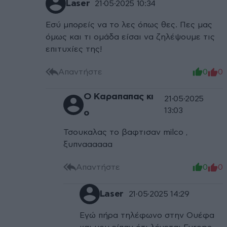
Laser
21·05·2025 10:34
Εσύ μπορείς να το λες όπως θες. Πες μας
όμως και τι ομάδα είσαι να ζηλέψουμε τις
επιτυχίες της!
Απαντήστε
0
0
Ο Καραπαπας κι
21·05·2025
13:03
ο
Τσουκαλας το βαφτισαν milco ,
ξυπναααααα
Απαντήστε
0
0
Laser
21·05·2025 14:29
Εγώ πήρα τηλέφωνο στην Ουέφα