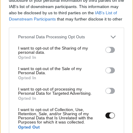
disclosure of your personal information by third parties on the
IAB’s list of downstream participants. This information may
also be disclosed by us to third parties on the
IAB’s List of
Downstream Participants
that may further disclose it to other
third parties.
Please note that this website/app uses one or more Google
Personal Data Processing Opt Outs
services and may gather and store information including but
not limited to your visit or usage behaviour. You may click to
I want to opt-out of the Sharing of my
personal data.
grant or deny consent to Google and its third-party tags to
Opted In
use your data for below specified purposes in below Google
consent section.
I want to opt-out of the Sale of my
Personal Data.
Opted In
ΣΧΌΛΙΑ ΑΝΑΓΝΩΣΤΏΝ
23
I want to opt-out of processing my
Personal Data for Targeted Advertising.
Opted In
I want to opt-out of Collection, Use,
Retention, Sale, and/or Sharing of my
Personal Data that Is Unrelated with the
Purposes for which it was collected.
ΠΡΟΣΘΕΣΤΕ ΤΟ ΣΧΟΛΙΟ ΣΑΣ
Opted Out