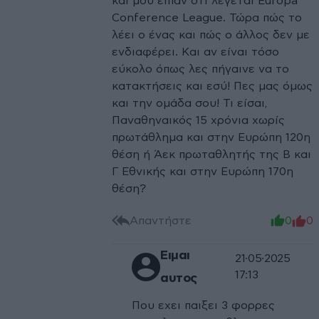
και μου είπαν ότι λέγεται Europa
Conference League. Τώρα πώς το
λέει ο ένας και πώς ο άλλος δεν με
ενδιαφέρει. Και αν είναι τόσο
εύκολο όπως λες πήγαινε να το
κατακτήσεις και εσύ! Πες μας όμως
και την ομάδα σου! Τι είσαι,
Παναθηναικός 15 χρόνια χωρίς
πρωτάθλημα και στην Ευρώπη 120η
θέση ή Άεκ πρωταθλητής της Β και
Γ Εθνικής και στην Ευρώπη 170η
θέση?
Απαντήστε
0
0
Ειμαι
21·05·2025
17:13
αυτος
Που εχει παιξει 3 φορρες