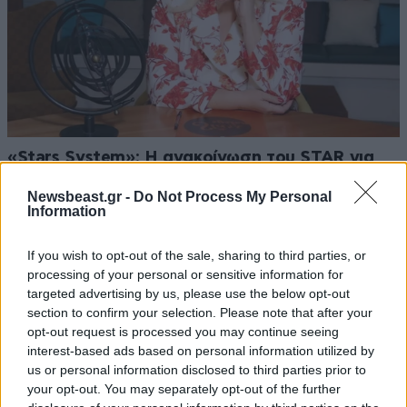
«Stars System»: Η ανακοίνωση του STAR για
την καθημερινή εκπομπή της Άσης Μπήλιου
Newsbeast.gr -
Do Not Process My Personal
Information
If you wish to opt-out of the sale, sharing to third parties, or
processing of your personal or sensitive information for
targeted advertising by us, please use the below opt-out
Ακολουθήστε το
NEWSBEAST
στο
Google News
section to confirm your selection. Please note that after your
και μάθετε πρώτοι όλες τις ειδήσεις
opt-out request is processed you may continue seeing
interest-based ads based on personal information utilized by
us or personal information disclosed to third parties prior to
your opt-out. You may separately opt-out of the further