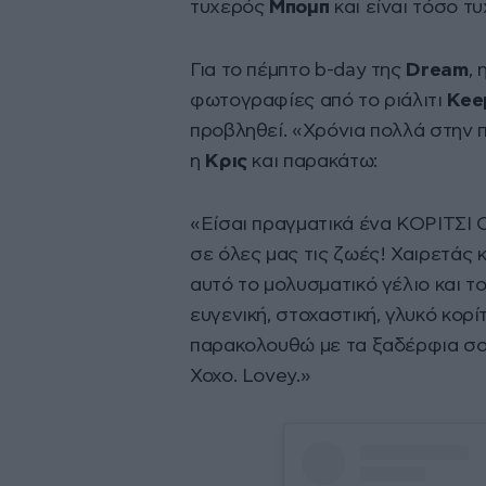
τυχερός
Μπομπ
και είναι τόσο τυ
Για το πέμπτο b-day της
Dream
, 
φωτογραφίες από το ριάλιτι
Kee
προβληθεί. «Χρόνια πολλά στην 
η
Κρις
και παρακάτω:
«Είσαι πραγματικά ένα ΚΟΡΙΤΣΙ 
σε όλες μας τις ζωές! Χαιρετάς 
αυτό το μολυσματικό γέλιο και το
ευγενική, στοχαστική, γλυκό κορίτ
παρακολουθώ με τα ξαδέρφια σου
Xoxo. Lovey.»