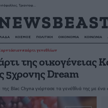
Μύρων, Τριαντάφυλλος, Τριανταφυλλιά, Φυλλιώ, Ρόζα
ΛΑΔΑ
ΚΟΣΜΟΣ
ΠΟΛΙΤΙΚΗ
ΟΙΚΟΝΟΜΙΑ
ΚΟΙΝΩΝΙΑ
Καρντάσιαν
#πάρτι γενεθλίων
πάρτι της οικογένειας 
ης 5χρονης Dream
ι της Blac Chyna γιόρτασε τα γενέθλιά της με ένα