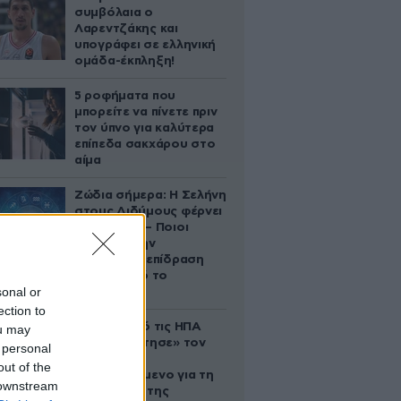
συμβόλαια ο
Λαρεντζάκης και
υπογράφει σε ελληνική
ομάδα-έκπληξη!
5 ροφήματα που
μπορείτε να πίνετε πριν
τον ύπνο για καλύτερα
επίπεδα σακχάρου στο
αίμα
Ζώδια σήμερα: Η Σελήνη
στους Διδύμους φέρνει
ανατροπές – Ποιοι
δέχονται την
ευεργετική επίδραση
του Δία από το
sonal or
απόγευμα;
ection to
Ζευγάρι από τις ΗΠΑ
ou may
που «υιοθέτησε» τον
 personal
Αφγανό
out of the
κατηγορούμενο για τη
 downstream
δολοφονία της