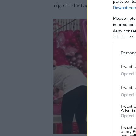
participants
της στο Instagram.
Downstream 
Please note
information 
deny consent
in below Go
Persona
I want t
Opted 
I want t
Opted 
I want 
Advertis
Opted 
I want t
of my P
was col