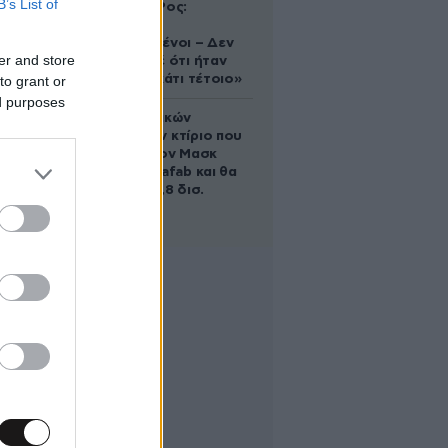
B’s List of
Ελίζαμπεθ Ρος:
«Είμαστε
συντετριμμένοι – Δεν
er and store
έδειξε ποτέ ότι ήταν
ικανός για κάτι τέτοιο»
to grant or
ed purposes
Το φαραωνικών
διαστάσεων κτίριο που
χτίζει ο Έλον Μασκ
λέγεται Terafab και θα
κοστίσει 16,8 δισ.
δολάρια