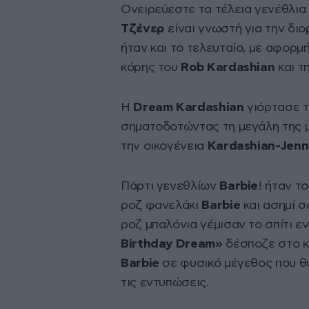
Ονειρεύεστε τα τέλεια γενέθλια 
Τζένερ
είναι γνωστή για την δι
ήταν και το τελευταίο, με αφορμ
κόρης του
Rob Kardashian
και τ
Η
Dream Kardashian
γιόρτασε τ
σηματοδοτώντας τη μεγάλη της 
την οικογένεια
Kardashian-Jenn
Πάρτι γενεθλίων
Barbie
! ήταν τ
ροζ φανελάκι
Barbie
και ασημί σ
ροζ μπαλόνια γέμισαν το σπίτι ε
Birthday Dream»
δέσποζε στο κ
Barbie
σε φυσικό μέγεθος που θ
τις εντυπώσεις.