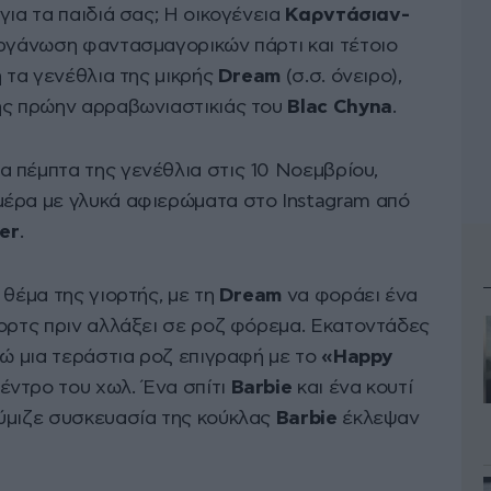
για τα παιδιά σας; Η οικογένεια
Καρντάσιαν-
οργάνωση φαντασμαγορικών πάρτι και τέτοιο
ή τα γενέθλια της μικρής
Dream
(σ.σ. όνειρο),
ης πρώην αρραβωνιαστικιάς του
Blac Chyna
.
α πέμπτα της γενέθλια στις 10 Νοεμβρίου,
μέρα με γλυκά αφιερώματα στο Instagram από
er
.
ο θέμα της γιορτής, με τη
Dream
να φοράει ένα
ορτς πριν αλλάξει σε ροζ φόρεμα. Εκατοντάδες
νώ μια τεράστια ροζ επιγραφή με το
«Happy
έντρο του χωλ. Ένα σπίτι
Barbie
και ένα κουτί
ύμιζε συσκευασία της κούκλας
Barbie
έκλεψαν