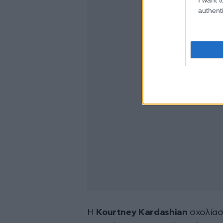
authenti
Η
Kourtney Kardashian
σχολίασε