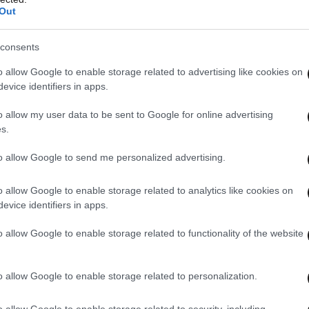
Out
ράστηκε μια φωτογραφία της κόρης του να
consents
το συγκινητικό του αφιέρωμα στα μέσα
 αφιέρωσε στην «καλύτερή του φίλη», όπως
o allow Google to enable storage related to advertising like cookies on
evice identifiers in apps.
 «Σήμερα είσαι 5!!!! Αυτό είναι άγριο!»
ω κάθε μέρα και είμαι τόσο ευγνώμων που σε
o allow my user data to be sent to Google for online advertising
α εμφανιστείς στο πάρτι Barbie σου γουάο.»
s.
to allow Google to send me personalized advertising.
o allow Google to enable storage related to analytics like cookies on
evice identifiers in apps.
o allow Google to enable storage related to functionality of the website
o allow Google to enable storage related to personalization.
o allow Google to enable storage related to security, including