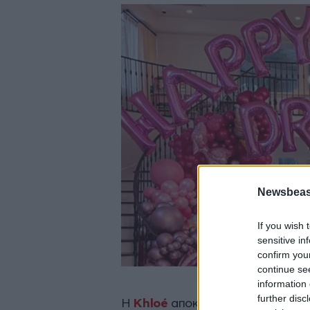
Newsbeast
If you wish 
sensitive in
confirm you
continue se
information 
further disc
Η
Khloé
αποκάλεσε τη διακόσμησ