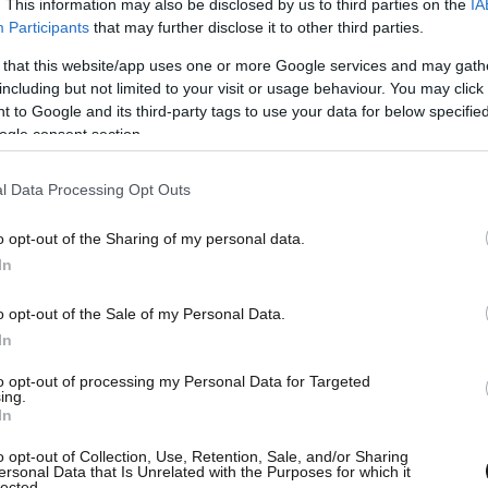
. This information may also be disclosed by us to third parties on the
IA
Participants
that may further disclose it to other third parties.
 that this website/app uses one or more Google services and may gath
including but not limited to your visit or usage behaviour. You may click 
 to Google and its third-party tags to use your data for below specifi
ogle consent section.
l Data Processing Opt Outs
o opt-out of the Sharing of my personal data.
In
o opt-out of the Sale of my Personal Data.
In
to opt-out of processing my Personal Data for Targeted
ing.
In
o opt-out of Collection, Use, Retention, Sale, and/or Sharing
ersonal Data that Is Unrelated with the Purposes for which it
lected.