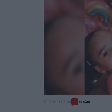
13·11·2021 07:44
σχόλια
1