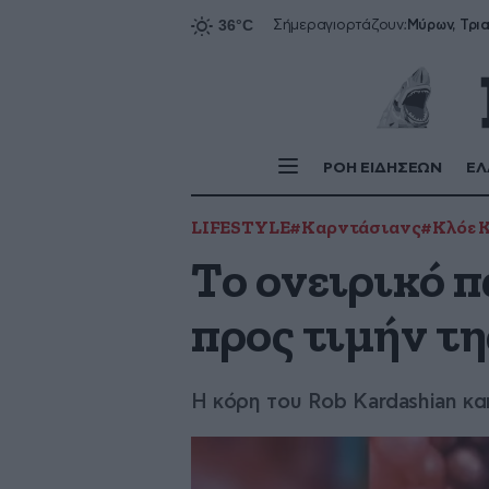
Σήμερα
γιορτάζουν:
ΡΟΗ ΕΙΔΗΣΕΩΝ
ΕΛ
LIFESTYLE
#Καρντάσιανς
#Κλόε 
Το ονειρικό 
προς τιμήν τ
Η κόρη του Rob Kardashian κα