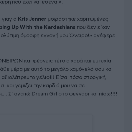
χερή που έχει και εσένα!».
η γιαγιά
Kris Jenner
μοιράστηκε χαριτωμένες
ping Up With the Kardashians
που δεν είχαν
πολύτιμη όμορφη εγγονή μου Όνειρο!» ανέφερε
ΟΝΕΙΡΩΝ και φέρνεις τέτοια χαρά και ευτυχία
κάθε μέρα με αυτό το μεγάλο χαμόγελό σου και
 αξιολάτρευτο γέλιο!!! Είσαι τόσο στοργική,
σι και γεμίζει την καρδιά μου να σε
… Σ’ αγαπώ Dream Girl στο φεγγάρι και πίσω!!!!