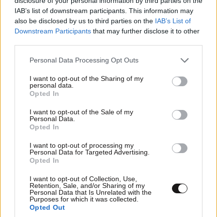
disclosure of your personal information by third parties on the
διδάξουν πολλά, αρκεί να μην επιτρέψεις στις παλιές
IAB’s list of downstream participants. This information may
απογοητεύσεις να επηρεάσουν το παρόν. Η Σελήνη
also be disclosed by us to third parties on the
IAB’s List of
στον Κριό φέρνει στην επιφάνεια συναισθηματικές
Downstream Participants
that may further disclose it to other
third parties.
ανασφάλειες, όμως με τη μετάβασή της στον Ταύρο
ανακτάς την αυτοπεποίθησή σου και εκφράζεις πιο
Please note that this website/app uses one or more Google
Personal Data Processing Opt Outs
services and may gather and store information including but
εύκολα όσα νιώθεις.
not limited to your visit or usage behaviour. You may click to
I want to opt-out of the Sharing of my
personal data.
grant or deny consent to Google and its third-party tags to
Μίλησε ανοιχτά για τους φόβους και τις ανάγκες
Opted In
use your data for below specified purposes in below Google
σου. Το βράδυ, αναρωτήσου μήπως ο φόβος της
consent section.
I want to opt-out of the Sale of my
απόρριψης σε οδηγεί στο να δοκιμάζεις ή ακόμη και
Personal Data.
Opted In
να σαμποτάρεις τις σχέσεις σου.
I want to opt-out of processing my
Υδροχόος
Personal Data for Targeted Advertising.
Opted In
Δώσε προσοχή στην επίδραση που έχουν ορισμένοι
I want to opt-out of Collection, Use,
άνθρωποι στην καθημερινότητά σου. Αν πρόσφατα
Retention, Sale, and/or Sharing of my
Personal Data that Is Unrelated with the
απομακρύνθηκες από στόχους που αφορούν την
Purposes for which it was collected.
Opted Out
εργασία ή την υγεία σου, προσπάθησε να