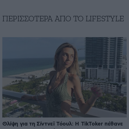
ΠΕΡΙΣΣΟΤΕΡΑ ΑΠΟ ΤΟ LIFESTYLE
Θλίψη για τη Σίντνεϊ Τόουλ: Η TikToker πέθανε