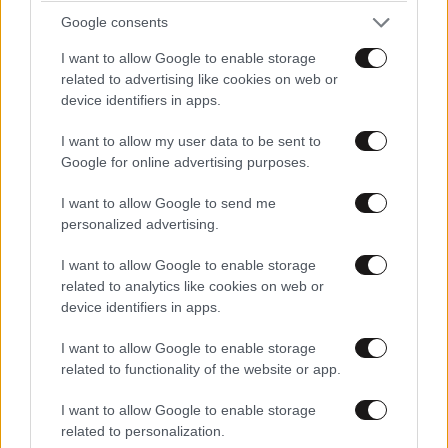
περιβάλλεσαι από άτομα που λειτουργούν
Google consents
υποστηρικτικά.
I want to allow Google to enable storage
related to advertising like cookies on web or
Με τη Σελήνη στον Ταύρο, η συναισθηματική σου
device identifiers in apps.
ευαισθησία αυξάνεται και η επαφή με τη φύση, την
τέχνη ή τις αισθήσεις σου μπορεί να λειτουργήσει
I want to allow my user data to be sent to
Google for online advertising purposes.
θεραπευτικά. Το βράδυ, τα αισθηματικά ζητήματα
αποκτούν μεγαλύτερη ένταση. Προχώρησε αργά και
I want to allow Google to send me
με ειλικρίνεια σε κάθε σημαντική εξέλιξη.
personalized advertising.
Ιχθύες
I want to allow Google to enable storage
related to analytics like cookies on web or
Αφιέρωσε την ενέργειά σου σε όσα σε βοηθούν να
device identifiers in apps.
προχωρήσεις μπροστά, αντί να αναλώνεσαι σε
I want to allow Google to enable storage
αμφιβολίες για όσα έχουν ήδη συμβεί. Η Σελήνη
related to functionality of the website or app.
στον Κριό σε ενθαρρύνει να κρατήσεις το μυαλό και
το πρόγραμμά σου γεμάτα δημιουργικές
I want to allow Google to enable storage
related to personalization.
δραστηριότητες.