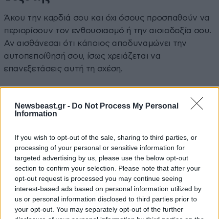
Άκου την καρδιά σου και όχι όσους προσπαθούν να
περιορίσουν τον ενθουσιασμό ή την αισιοδοξία σου.
Αν αισθάνεσαι ότι κάποιος αποδυναμώνει την
αυτοπεποίθησή σου, ίσως χρειάζεται να
επανεξετάσεις αυτή τη σχέση.
Η Σελήνη στον Ταύρο ενισχύει τόσο τη διαίσθησή
σου όσο και την ανάγκη να φροντίσεις την υγεία
Newsbeast.gr -
Do Not Process My Personal
Information
σου. Δώσε σημασία στα μηνύματα του σώματός σου.
Το βράδυ, ο Δίας σε βοηθά να οργανώσεις καλύτερα
If you wish to opt-out of the sale, sharing to third parties, or
τα σχέδιά σου, ενώ ο Πλούτωνας σε καλεί να
processing of your personal or sensitive information for
αποφύγεις την αυστηρή κριτική απέναντι στον εαυτό
targeted advertising by us, please use the below opt-out
σου και στους άλλους.
section to confirm your selection. Please note that after your
opt-out request is processed you may continue seeing
interest-based ads based on personal information utilized by
Αιγόκερως
us or personal information disclosed to third parties prior to
your opt-out. You may separately opt-out of the further
Οι εμπειρίες του παρελθόντος μπορούν να σου