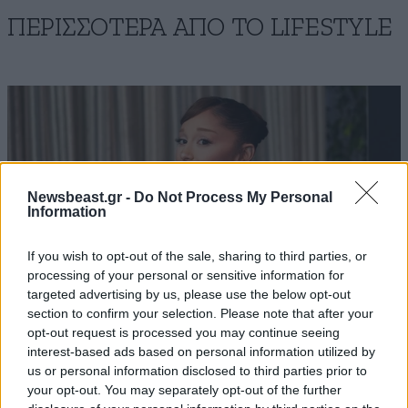
ΠΕΡΙΣΣΟΤΕΡΑ ΑΠΟ ΤΟ LIFESTYLE
Newsbeast.gr -
Do Not Process My Personal
Information
If you wish to opt-out of the sale, sharing to third parties, or
processing of your personal or sensitive information for
targeted advertising by us, please use the below opt-out
section to confirm your selection. Please note that after your
opt-out request is processed you may continue seeing
interest-based ads based on personal information utilized by
Αριάνα Γκράντε: Γιατί αποφάσισε να
us or personal information disclosed to third parties prior to
απομακρυνθεί από τα φώτα της δημοσιότητας –
your opt-out. You may separately opt-out of the further
Οι άνθρωποι που τη στηρίζουν