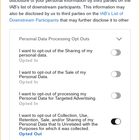
disclosure of your personal information by third parties on the
IAB’s list of downstream participants. This information may
also be disclosed by us to third parties on the
IAB’s List of
Downstream Participants
that may further disclose it to other
third parties.
Please note that this website/app uses one or more Google
Personal Data Processing Opt Outs
services and may gather and store information including but
not limited to your visit or usage behaviour. You may click to
I want to opt-out of the Sharing of my
personal data.
grant or deny consent to Google and its third-party tags to
Opted In
use your data for below specified purposes in below Google
consent section.
I want to opt-out of the Sale of my
Personal Data.
Opted In
I want to opt-out of processing my
Personal Data for Targeted Advertising.
Ριάνα: Η απολαυστική παρεξήγηση με Γάλλο
Opted In
θαυμαστή που την έκανε να ξεσπάσει σε γέλια
I want to opt-out of Collection, Use,
– Δείτε το βίντεο
Retention, Sale, and/or Sharing of my
Personal Data that Is Unrelated with the
Purposes for which it was collected.
Opted Out