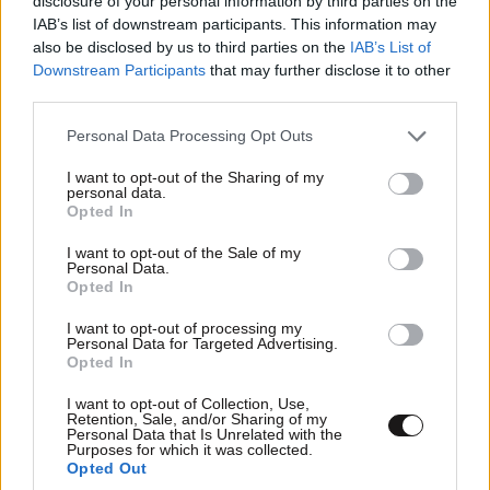
disclosure of your personal information by third parties on the
IAB’s list of downstream participants. This information may
also be disclosed by us to third parties on the
IAB’s List of
Downstream Participants
that may further disclose it to other
third parties.
Please note that this website/app uses one or more Google
Personal Data Processing Opt Outs
services and may gather and store information including but
TRENDING
not limited to your visit or usage behaviour. You may click to
I want to opt-out of the Sharing of my
personal data.
grant or deny consent to Google and its third-party tags to
Opted In
use your data for below specified purposes in below Google
consent section.
I want to opt-out of the Sale of my
Personal Data.
Opted In
I want to opt-out of processing my
Personal Data for Targeted Advertising.
Opted In
I want to opt-out of Collection, Use,
Retention, Sale, and/or Sharing of my
Personal Data that Is Unrelated with the
Purposes for which it was collected.
Opted Out