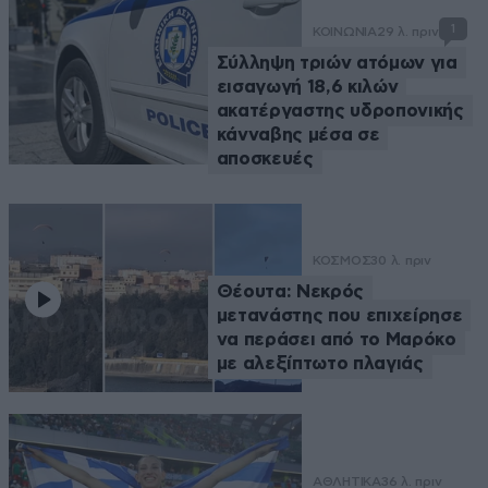
1
ΚΟΙΝΩΝΙΑ
29 λ. πριν
Σύλληψη τριών ατόμων για
εισαγωγή 18,6 κιλών
ακατέργαστης υδροπονικής
κάνναβης μέσα σε
αποσκευές
ΚΟΣΜΟΣ
30 λ. πριν
Θέουτα: Νεκρός
μετανάστης που επιχείρησε
να περάσει από το Μαρόκο
με αλεξίπτωτο πλαγιάς
ΑΘΛΗΤΙΚΑ
36 λ. πριν