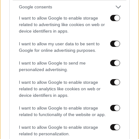
Google consents
ΕΛΛΑΔΑ
07·08·2026 11:26
I want to allow Google to enable storage
Βίντεο-ντοκουμέντο από το θανατηφόρο
related to advertising like cookies on web or
τροχαίο στις Σέρρες: Η στιγμή που το ΙΧ μπαίνει
device identifiers in apps.
στο αντίθετο ρεύμα – Ακαριαία πέθαναν γιος
I want to allow my user data to be sent to
και μητέρα
Google for online advertising purposes.
I want to allow Google to send me
personalized advertising.
I want to allow Google to enable storage
related to analytics like cookies on web or
device identifiers in apps.
I want to allow Google to enable storage
related to functionality of the website or app.
I want to allow Google to enable storage
related to personalization.