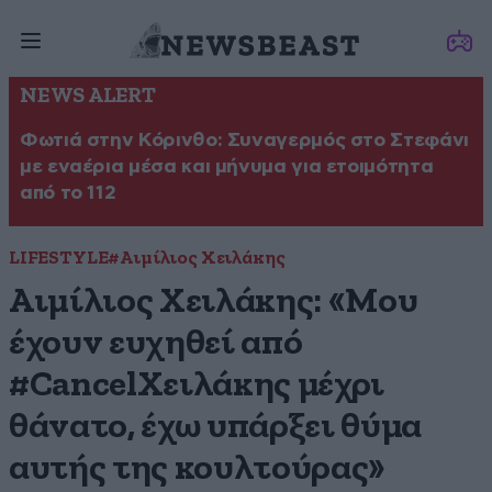
NEWS ALERT
Φωτιά στην Κόρινθο: Συναγερμός στο Στεφάνι
με εναέρια μέσα και μήνυμα για ετοιμότητα
από το 112
LIFESTYLE
#Αιμίλιος Χειλάκης
Αιμίλιος Χειλάκης: «Μου
έχουν ευχηθεί από
#CancelΧειλάκης μέχρι
θάνατο, έχω υπάρξει θύμα
αυτής της κουλτούρας»