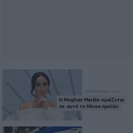
ΟΜΟΡΦΙΑ
28 λ. πριν
Η Meghan Markle ορκίζεται
σε αυτό το Nivea προϊόν