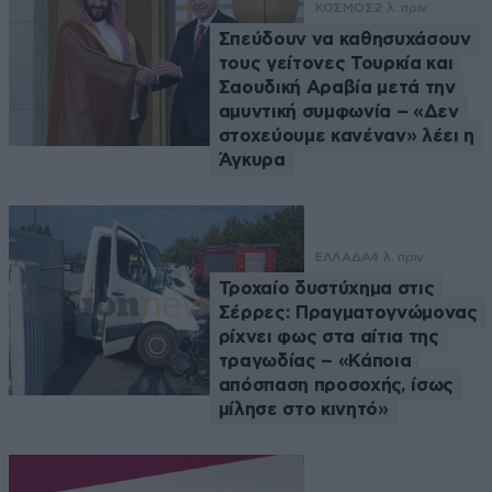
ΚΟΣΜΟΣ
2 λ. πριν
Σπεύδουν να καθησυχάσουν
τους γείτονες Τουρκία και
Σαουδική Αραβία μετά την
αμυντική συμφωνία – «Δεν
στοχεύουμε κανέναν» λέει η
Άγκυρα
ΕΛΛΑΔΑ
4 λ. πριν
Τροχαίο δυστύχημα στις
Σέρρες: Πραγματογνώμονας
ρίχνει φως στα αίτια της
τραγωδίας – «Κάποια
απόσπαση προσοχής, ίσως
μίλησε στο κινητό»