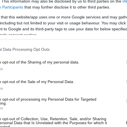
. This information may also be disclosed by us to third parties on the
IA
μμένα «Σταμάτα!». Όταν ο φωτογράφος, αντί να
Participants
that may further disclose it to other third parties.
προστά στο πρόσωπό του,
ο ηθοποιός συνέχισε
 that this website/app uses one or more Google services and may gath
ογράφος τον άρπαξε ξανά από το χέρι,
including but not limited to your visit or usage behaviour. You may click 
 to Google and its third-party tags to use your data for below specifi
ονα.
ogle consent section.
l Data Processing Opt Outs
o opt-out of the Sharing of my personal data.
In
o opt-out of the Sale of my Personal Data.
In
to opt-out of processing my Personal Data for Targeted
ing.
In
o opt-out of Collection, Use, Retention, Sale, and/or Sharing
ersonal Data that Is Unrelated with the Purposes for which it
lected.