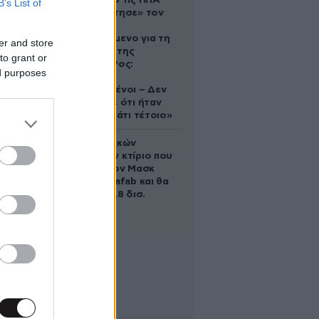
Ζευγάρι από τις ΗΠΑ
B’s List of
που «υιοθέτησε» τον
Αφγανό
κατηγορούμενο για τη
er and store
δολοφονία της
to grant or
Ελίζαμπεθ Ρος:
ed purposes
«Είμαστε
συντετριμμένοι – Δεν
έδειξε ποτέ ότι ήταν
ικανός για κάτι τέτοιο»
Το φαραωνικών
διαστάσεων κτίριο που
χτίζει ο Έλον Μασκ
λέγεται Terafab και θα
κοστίσει 16,8 δισ.
δολάρια