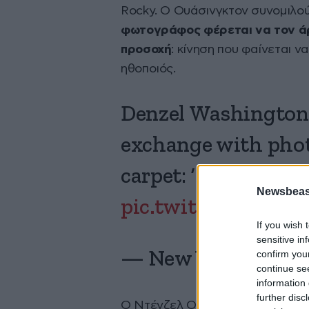
Rocky. Ο Ουάσινγκτον συνομιλού
φωτογράφος φέρεται να τον άρπ
προσοχή
: κίνηση που φαίνεται ν
ηθοποιός.
Denzel Washington
exchange with pho
carpet: ‘Stop!’
https
Newsbeast
pic.twitter.com/k
If you wish 
sensitive in
confirm you
— New York Post (
continue se
information 
further disc
Ο Ντένζελ Ουάσινγκτον πλησίασ