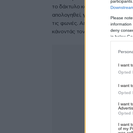
participants
το δάχτυλο και φώναζε επανειλη
Downstream 
απολογηθεί,
γέλασε ειρωνικά μ
Please note
τις φωνές. Αποχωρώντας, ο φωτ
information 
deny consent
κάνοντάς τον να αντιδράσει έντ
in below Go
Persona
I want t
Opted 
I want t
Opted 
I want 
Advertis
Opted 
I want t
of my P
was col