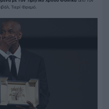
μενα με τον Τιμητικό Χρυσό Φοίνικα
από τον
ιβάλ, Τιερί Φρεμό.