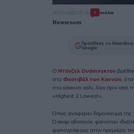
20·05·2025 07:40
σχόλια
2
Newsroom
Πρόσθεσε το Newsbeast
Google
Ο
Ντένζελ Ουάσινγκτον
βρέθηκ
στο
Φεστιβάλ των Καννών,
ότα
στο κόκκινο χαλί, λίγο πριν από τ
«Highest 2 Lowest».
Όπως αναφέρει δημοσίευμα της
Όσκαρ ηθοποιός φαινόταν ιδιαίτ
φωτογράφους στην πρεμιέρα του