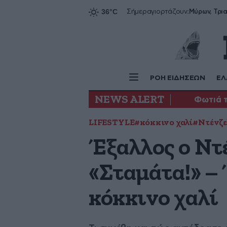
Σήμερα
γιορτάζουν:
ΡΟΗ ΕΙΔΗΣΕΩΝ
ΕΛ
NEWS ALERT
Φωτιά 
LIFESTYLE
#κόκκινο χαλί
#Ντένζε
Έξαλλος ο Ντ
«Σταμάτα!» –
κόκκινο χαλί