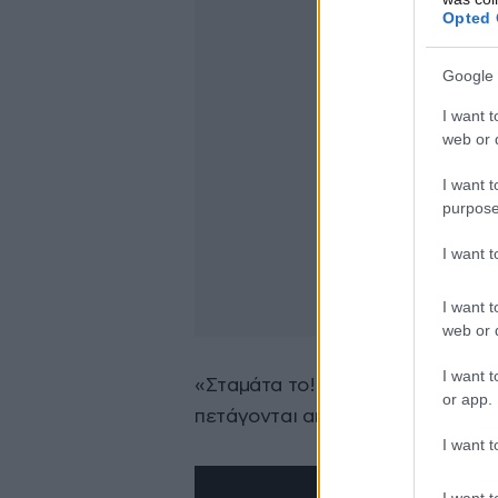
Opted 
Google 
I want t
web or d
I want t
purpose
I want 
I want t
web or d
I want t
«Σταμάτα το!», φώναξε ο Ουάσινγ
or app.
πετάγονται από την ένταση. «Στα
I want t
I want t