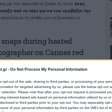
σε με τον σκηνοθέτη Σπάικ Λι, όταν
ένας
αξε από το χέρι για να του τραβήξει την
α αποτέλεσε τη σπίθα για να ξεσπάσει ο
 snaps during heated
tographer on Cannes red
://t.co/VPnldSXGyK
.gr -
Do Not Process My Personal Information
aZl5pvmzH
to opt-out of the sale, sharing to third parties, or processing of your per
formation for targeted advertising by us, please use the below opt-out s
r selection. Please note that after your opt-out request is processed y
@nypost)
May 19, 2025
eing interest-based ads based on personal information utilized by us or
disclosed to third parties prior to your opt-out. You may separately opt-
losure of your personal information by third parties on the IAB’s list of
ε τον φωτογράφο δείχνοντάς τον επιτακτικά με