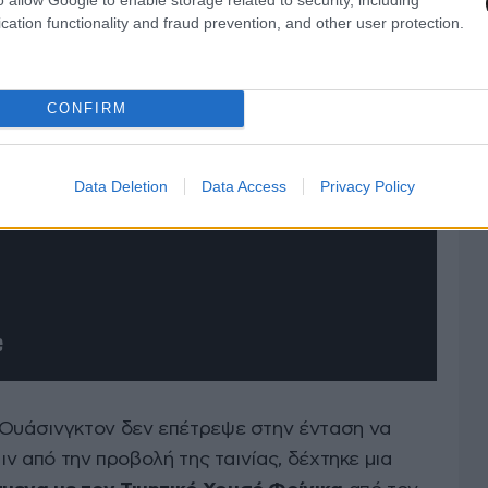
cation functionality and fraud prevention, and other user protection.
CONFIRM
Data Deletion
Data Access
Privacy Policy
 Ουάσινγκτον δεν επέτρεψε στην ένταση να
ριν από την προβολή της ταινίας, δέχτηκε μια