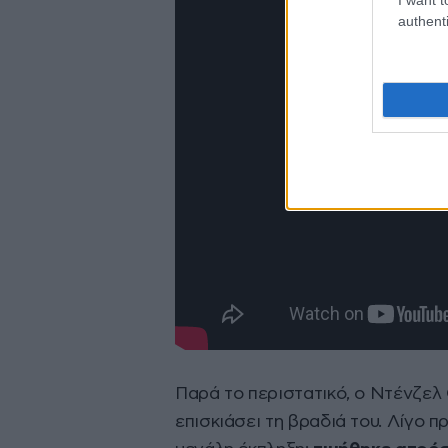
authenti
Παρά το περιστατικό, ο Ντένζελ
επισκιάσει τη βραδιά του. Λίγο π