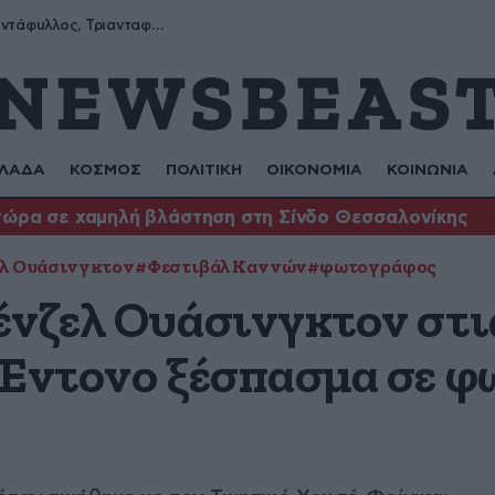
Μύρων, Τριαντάφυλλος, Τριανταφυλλιά, Φυλλιώ, Ρόζα
ΛΑΔΑ
ΚΟΣΜΟΣ
ΠΟΛΙΤΙΚΗ
ΟΙΚΟΝΟΜΙΑ
ΚΟΙΝΩΝΙΑ
τώρα σε χαμηλή βλάστηση στη Σίνδο Θεσσαλονίκης
λ Ουάσινγκτον
#Φεστιβάλ Καννών
#φωτογράφος
ένζελ Ουάσινγκτον στι
 Έντονο ξέσπασμα σε 