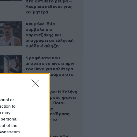
στο αντίθετο ρεύμα –
Ακαριαία πέθαναν γιος
και μητέρα
Ακυρώνει δύο
συμβόλαια ο
Λαρεντζάκης και
υπογράφει σε ελληνική
ομάδα-έκπληξη!
5 ροφήματα που
μπορείτε να πίνετε πριν
τον ύπνο για καλύτερα
επίπεδα σακχάρου στο
αίμα
Ζώδια σήμερα: Η Σελήνη
στους Διδύμους φέρνει
sonal or
ανατροπές – Ποιοι
ection to
δέχονται την
ou may
ευεργετική επίδραση
 personal
του Δία από το
out of the
απόγευμα;
 downstream