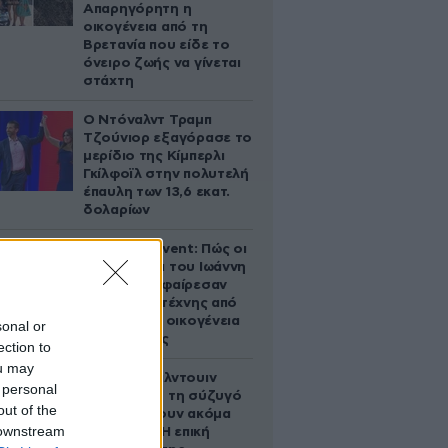
Απαρηγόρητη η
οικογένεια από τη
Βρετανία που είδε το
όνειρο ζωής να γίνεται
στάχτη
Ο Ντόναλντ Τραμπ
Τζούνιορ εξαγόρασε το
μερίδιο της Κίμπερλι
Γκίλφοϊλ στην πολυτελή
έπαυλη των 13,6 εκατ.
δολαρίων
Παλάτι Marivent: Πώς οι
κληρονόμοι του Ιωάννη
Σαριδάκη αφαίρεσαν
1.300 έργα τέχνης από
τη βασιλική οικογένεια
sonal or
της Ισπανίας
ection to
ou may
Ο Άλεκ Μπάλντουιν
 personal
ζήτησε από τη σύζυγό
out of the
του να κάνουν ακόμα
 downstream
ένα παιδί – Η επική