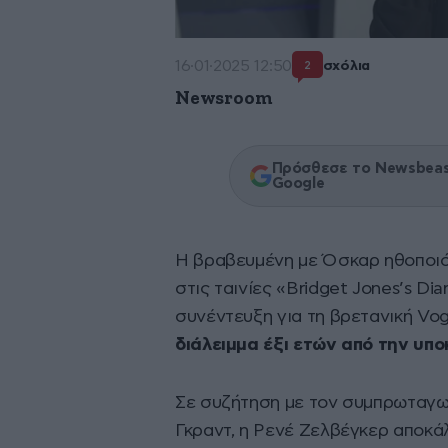
16·01·2025 12:50
σχόλια
2
Newsroom
Πρόσθεσε το Newsbeast
Google
Η βραβευμένη με Όσκαρ ηθοποι
στις ταινίες «Bridget Jones’s Di
συνέντευξη για τη βρετανική Vo
διάλειμμα έξι ετών από την υποκ
Σε συζήτηση με τον συμπρωταγωνι
Γκραντ, η Ρενέ Ζελβέγκερ αποκά