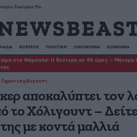
Σωτήρης, Σωτηρία, Ευμορφία, Μορφούλα
ΛΑΔΑ
ΚΟΣΜΟΣ
ΠΟΛΙΤΙΚΗ
ΟΙΚΟΝΟΜΙΑ
ΚΟΙΝΩΝΙΑ
ώρα στα Φάρσαλα: Η δεύτερη σε 48 ώρες – Μήνυμα το
ήνης
 Γκραντ
#χόλιγουντ
κερ αποκαλύπτει τον λ
ό το Χόλιγουντ – Δείτ
της με κοντά μαλλιά