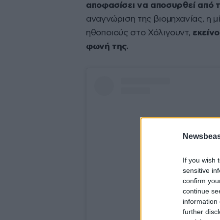
αποφασίσει να αποσυρθεί από 
αναγνώριση της βιομηχανίας, η μ
ηθοποιούς στο Χόλιγουντ,
εκείνο
φωνή της.
Newsbeast
If you wish 
sensitive in
confirm you
continue se
information 
further disc