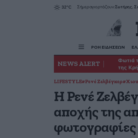
Σήμερα
γιορτάζουν:
ΡΟΗ ΕΙΔΗΣΕΩΝ
ΕΛ
Φωτιά τ
NEWS ALERT
της Κρ
LIFESTYLE
#Ρενέ Ζελβέγκερ
#Χιου
Η Ρενέ Ζελβέγ
αποχής της απ
φωτογραφίες 