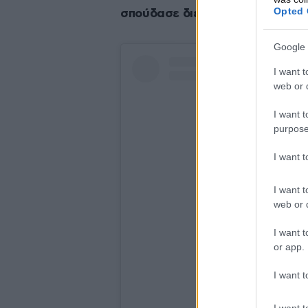
Opted 
σπούδασε διεθνές δίκαιο».
Google 
I want t
web or d
I want t
purpose
I want 
I want t
web or d
I want t
or app.
View this pos
I want t
I want t