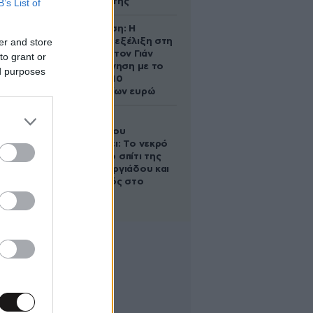
αντίδρασή της
B’s List of
Αθηνά Ωνάση: Η
er and store
απρόσμενη εξέλιξη στη
διαμάχη με τον Γιάν
to grant or
Τοπς – Η κίνηση με το
ed purposes
άλογο των 10
εκατομμυρίων ευρώ
Ο Στράτος
Τζώρτζογλου
αποκαλύπτει: Το νεκρό
έμβρυο στο σπίτι της
Μαρίας Γεωργιάδου και
ο εγκλεισμός στο
ψυχιατρείο