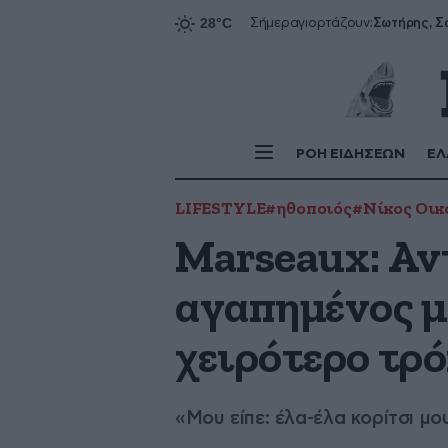
Σήμερα
γιορτάζουν:
ΡΟΗ ΕΙΔΗΣΕΩΝ
ΕΛ
LIFESTYLE
#ηθοποιός
#Νίκος Οικ
Marseaux: Αν
αγαπημένος μο
χειρότερο τρ
«Μου είπε: έλα-έλα κορίτσι μ