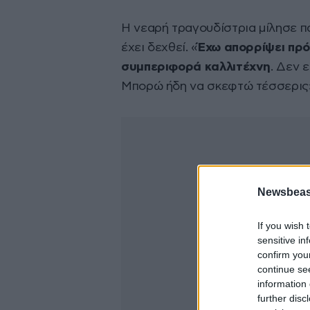
Η νεαρή τραγουδίστρια μίλησε π
έχει δεχθεί. «
Έχω απορρίψει πρό
συμπεριφορά καλλιτέχνη
. Δεν 
Μπορώ ήδη να σκεφτώ τέσσερις
Newsbeast
If you wish 
sensitive in
confirm you
continue se
information 
further disc