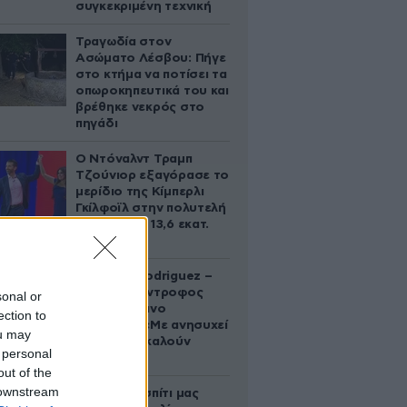
συγκεκριμένη τεχνική
Τραγωδία στον
Ασώματο Λέσβου: Πήγε
στο κτήμα να ποτίσει τα
οπωροκηπευτικά του και
βρέθηκε νεκρός στο
πηγάδι
Ο Ντόναλντ Τραμπ
Τζούνιορ εξαγόρασε το
μερίδιο της Κίμπερλι
Γκίλφοϊλ στην πολυτελή
έπαυλη των 13,6 εκατ.
δολαρίων
Georgina Rodriguez –
Ξεσπά η σύντροφος
sonal or
του Κριστιάνο
ection to
Ρονάλντο: «Με ανησυχεί
ou may
που με αποκαλούν
 personal
χοντρή»
out of the
 downstream
«Κάηκε το σπίτι μας