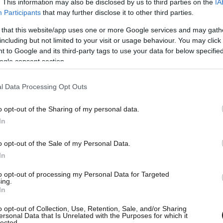
. This information may also be disclosed by us to third parties on the
IA
Participants
that may further disclose it to other third parties.
 that this website/app uses one or more Google services and may gath
including but not limited to your visit or usage behaviour. You may click 
 to Google and its third-party tags to use your data for below specifi
ogle consent section.
l Data Processing Opt Outs
o opt-out of the Sharing of my personal data.
In
o opt-out of the Sale of my Personal Data.
In
to opt-out of processing my Personal Data for Targeted
ing.
ν χώρο και γίνω γνωστή, ήμουν περίπου 12-13
In
 να δω έναν πολύ αγαπημένο μου ηθοποιό, που
o opt-out of Collection, Use, Retention, Sale, and/or Sharing
τη μαμά μου ότι θέλω να πάω να βγάλω
ersonal Data that Is Unrelated with the Purposes for which it
lected.