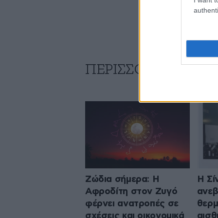
authenti
ΠΕΡΙΣΣΟΤΕΡΑ ΑΠΟ 
Ζώδια σήμερα: Η
Η Σί
Αφροδίτη στον Ζυγό
ανεβ
φέρνει ανατροπές σε
θερμ
σχέσεις και οικονομικά
αισθ