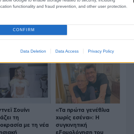
cation functionality and fraud prevention, and other user protection.
CONFIRM
ΤΟ LIFESTYLE
ΟΛΑ ΤΑ ΑΡΘΡΑ
Data Deletion
Data Access
Privacy Policy
ντνεϊ Σουίνι
«Τα πρώτα γενέθλια
άζει τη
χωρίς εσένα»: Η
οκρασία με τη νέα
συγκινητική
ησιακή
εξομολόγηση του