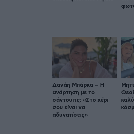
φωτ
Δανάη Μπάρκα – Η
Μητ
ανάρτηση με το
Θεοδ
σάντουιτς: «Στο χέρι
καλύ
σου είναι να
κόσ
αδυνατίσεις»