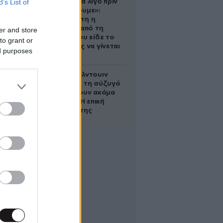
B’s List of
στην Ελλάδα λίγο πριν
μετακομίσουμε»:
Απαρηγόρητη η
οικογένεια από τη
er and store
Βρετανία που είδε το
to grant or
όνειρο ζωής να γίνεται
ed purposes
στάχτη
Ο Άλεκ Μπάλντουιν
ζήτησε από τη σύζυγό
του να κάνουν ακόμα
ένα παιδί – Η επική
αντίδρασή της