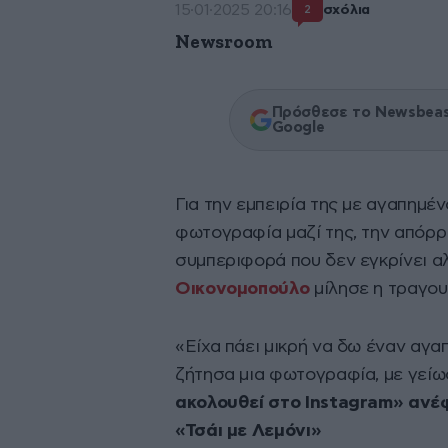
15·01·2025 20:16
σχόλια
2
Newsroom
Πρόσθεσε το Newsbeast
Google
Για την εμπειρία της με αγαπημέ
φωτογραφία μαζί της, την απόρρ
συμπεριφορά που δεν εγκρίνει α
Οικονομοπούλο
μίλησε η τραγου
«Είχα πάει μικρή να δω έναν αγ
ζήτησα μια φωτογραφία, με γείω
ακολουθεί στο Instagram» ανέ
«Τσάι με Λεμόνι»