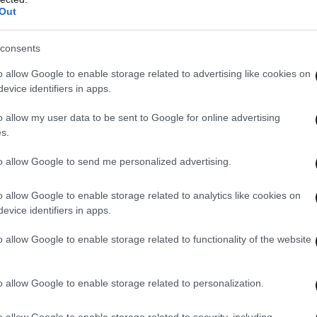
ήτησα, με γείωσε με τον χειρότερο τρόπο. Μου
Out
ε από εδώ
. Τώρα με ακολουθεί και στο Instagram.
υ ζητούσα να φωτογραφηθούμε. Ούτε καν».
consents
o allow Google to enable storage related to advertising like cookies on
 στον Νίκο Οικονομόπουλο: «
Αντιπαθώ τον Νίκο
evice identifiers in apps.
ει κάποιες δηλώσεις που έχει κάνει για τις
o allow my user data to be sent to Google for online advertising
 καθόλου σύμφωνη
».
s.
to allow Google to send me personalized advertising.
o allow Google to enable storage related to analytics like cookies on
evice identifiers in apps.
o allow Google to enable storage related to functionality of the website
o allow Google to enable storage related to personalization.
o allow Google to enable storage related to security, including