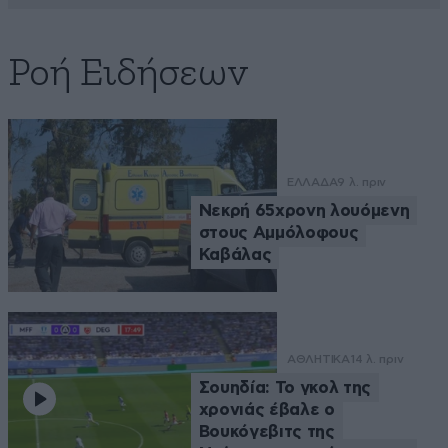
Ροή Ειδήσεων
ΕΛΛΑΔΑ
9 λ. πριν
Νεκρή 65χρονη λουόμενη
στους Αμμόλοφους
Καβάλας
ΑΘΛΗΤΙΚΑ
14 λ. πριν
Σουηδία: Το γκολ της
χρονιάς έβαλε ο
Βουκόγεβιτς της