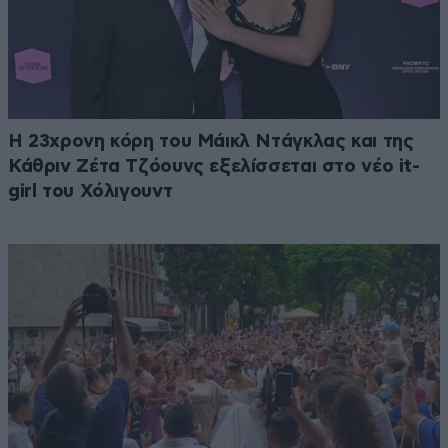
Η 23χρονη κόρη τoυ Μάικλ Ντάγκλας και της
Κάθριν Ζέτα Τζόουνς εξελίσσεται στο νέο it-
girl του Χόλιγουντ