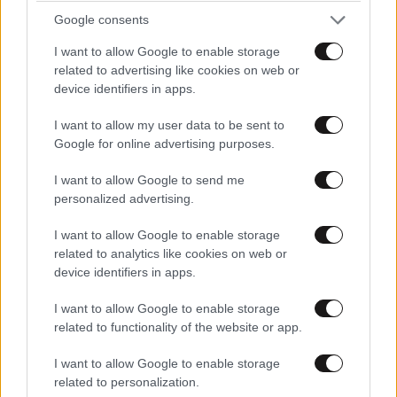
Google consents
I want to allow Google to enable storage
related to advertising like cookies on web or
device identifiers in apps.
Xαρακτήρες: 0/1000
I want to allow my user data to be sent to
Διαβάστε και ακολουθήστε τους κανόνες σχολιασμού
Google for online advertising purposes.
ΠΡΟΣΘΗΚΗ
I want to allow Google to send me
personalized advertising.
I want to allow Google to enable storage
related to analytics like cookies on web or
Να ναι καλά
22·03·2024 19:38
device identifiers in apps.
Ο άνθρωπος και να προσέχει από δω και πέρα
I want to allow Google to enable storage
related to functionality of the website or app.
Απαντήστε
0
0
I want to allow Google to enable storage
related to personalization.