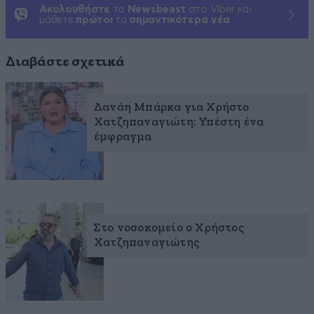
Ακολουθήστε
το
Newsbeast
στο Viber και
μάθετε
πρώτοι
τα
σημαντικότερα νέα
Διαβάστε σχετικά
Δανάη Μπάρκα για Χρήστο
Χατζηπαναγιώτη: Υπέστη ένα
έμφραγμα
Στο νοσοκομείο ο Χρήστος
Χατζηπαναγιώτης