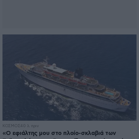
ΚΟΣΜΟΣ
40 λ. πριν
«Ο εφιάλτης μου στο πλοίο-σκλαβιά των