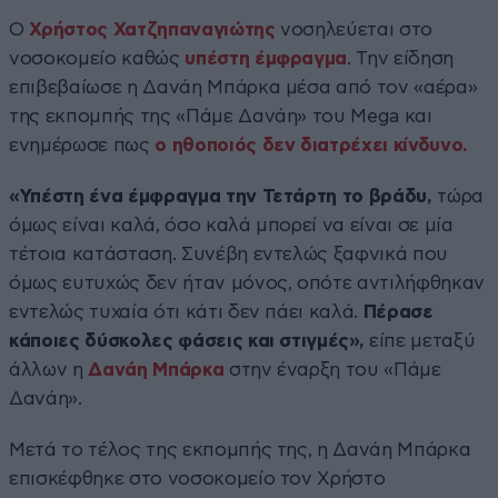
Ο
Χρήστος Χατζηπαναγιώτης
νοσηλεύεται στο
νοσοκομείο καθώς
υπέστη έμφραγμα
. Την είδηση
επιβεβαίωσε η Δανάη Μπάρκα μέσα από τον «αέρα»
της εκπομπής της «Πάμε Δανάη» του Mega και
ενημέρωσε πως
ο ηθοποιός δεν διατρέχει κίνδυνο.
«Υπέστη ένα έμφραγμα την Τετάρτη το βράδυ,
τώρα
όμως είναι καλά, όσο καλά μπορεί να είναι σε μία
τέτοια κατάσταση. Συνέβη εντελώς ξαφνικά που
όμως ευτυχώς δεν ήταν μόνος, οπότε αντιλήφθηκαν
εντελώς τυχαία ότι κάτι δεν πάει καλά.
Πέρασε
κάποιες δύσκολες φάσεις και στιγμές»,
είπε μεταξύ
άλλων η
Δανάη Μπάρκα
στην έναρξη του «Πάμε
Δανάη».
Μετά το τέλος της εκπομπής της, η Δανάη Μπάρκα
επισκέφθηκε στο νοσοκομείο τον Χρήστο