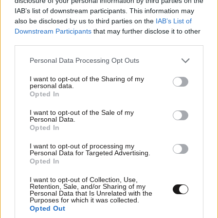
disclosure of your personal information by third parties on the
IAB’s list of downstream participants. This information may
also be disclosed by us to third parties on the
IAB’s List of
Downstream Participants
that may further disclose it to other
third parties.
Please note that this website/app uses one or more Google
Personal Data Processing Opt Outs
services and may gather and store information including but
ΣΧΌΛΙΑ ΑΝΑΓΝΩΣΤΏΝ
1
not limited to your visit or usage behaviour. You may click to
I want to opt-out of the Sharing of my
personal data.
grant or deny consent to Google and its third-party tags to
Opted In
use your data for below specified purposes in below Google
consent section.
I want to opt-out of the Sale of my
Personal Data.
Opted In
I want to opt-out of processing my
ΠΡΟΣΘΕΣΤΕ ΤΟ ΣΧΟΛΙΟ ΣΑΣ
Personal Data for Targeted Advertising.
Opted In
I want to opt-out of Collection, Use,
Retention, Sale, and/or Sharing of my
Personal Data that Is Unrelated with the
Purposes for which it was collected.
Opted Out