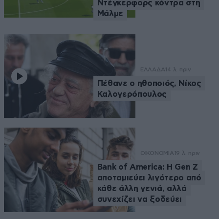
Ντέγκερφορς κόντρα στη
Μάλμε
ΕΛΛΑΔΑ
14 λ. πριν
Πέθανε ο ηθοποιός, Νίκος
Καλογερόπουλος
ΟΙΚΟΝΟΜΙΑ
19 λ. πριν
Bank of America: Η Gen Z
αποταμιεύει λιγότερο από
κάθε άλλη γενιά, αλλά
συνεχίζει να ξοδεύει