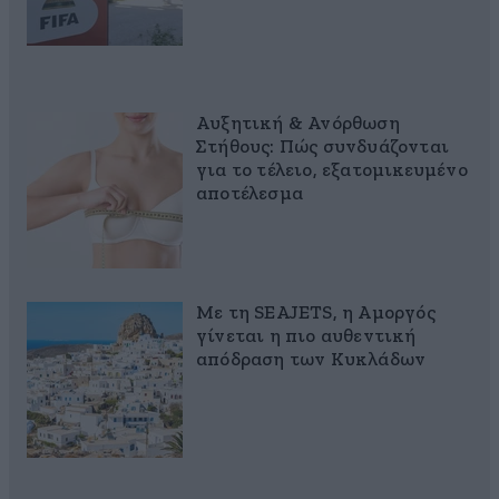
Αυξητική & Ανόρθωση
Στήθους: Πώς συνδυάζονται
για το τέλειο, εξατομικευμένο
αποτέλεσμα
Με τη SEAJETS, η Αμοργός
γίνεται η πιο αυθεντική
απόδραση των Κυκλάδων