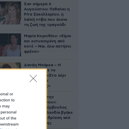
Σαν σήμερα 6
Αυγούστου: Πεθαίνει η
Ρίτα Σακελλαρίου, η
λαϊκή ντίβα που έκανε
τη ζωή της τραγούδι
Μαρία Κορινθίου: «Είμαι
πιο ευτυχισμένη από
ποτέ – Ναι, έχω πατήσει
φρένο»
Δανάη Μπάρκα – Η
ανάρτηση με το
σάντουιτς: «Στο χέρι
σου είναι να
αδυνατίσεις»
sonal or
«Βλέπουμε την
ection to
μπουγάδα σου»:
ou may
Δημοτική σύμβουλος
 personal
στη Νέα Ζηλανδία βγήκε
out of the
live σε συνεδρίαση από
το μπάνιο της
 downstream