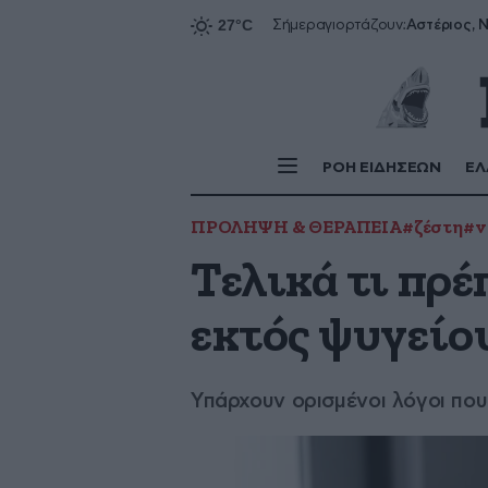
Αστέριος, Ν
Σήμερα
γιορτάζουν:
ΡΟΗ ΕΙΔΗΣΕΩΝ
ΕΛ
ΠΡΟΛΗΨΗ & ΘΕΡΑΠΕΙΑ
#ζέστη
#ν
Τελικά τι πρέ
εκτός ψυγείο
Υπάρχουν ορισμένοι λόγοι που