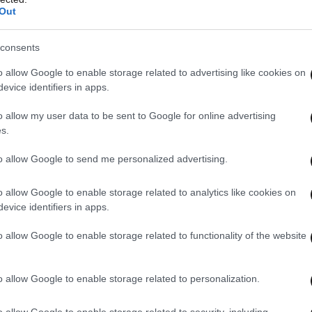
Out
consents
o allow Google to enable storage related to advertising like cookies on
evice identifiers in apps.
o allow my user data to be sent to Google for online advertising
s.
 το αίμα στα αγγεία του στόματος και του
to allow Google to send me personalized advertising.
ερό αίμα κυκλοφορεί σε όλο το σώμα. Για τους
o allow Google to enable storage related to analytics like cookies on
οράνε βαρύ εξοπλισμό όπως στο ποδόσφαιρο ή το
evice identifiers in apps.
 βοηθούν περισσότερο.
o allow Google to enable storage related to functionality of the website
πολλοί άνθρωποι θεωρούν το κρύο νερό πιο
δικά όταν διψάνε.
o allow Google to enable storage related to personalization.
o allow Google to enable storage related to security, including