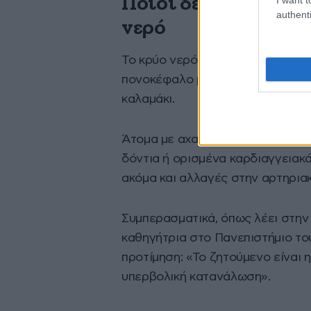
Ποιοι δεν πρέπει ν
authenti
νερό
Το κρύο νερό δεν είναι για όλου
πονοκέφαλο μετά από κατανάλωση
καλαμάκι.
Άτομα με αχαλασία (δυσλειτουργ
δόντια ή ορισμένα καρδιαγγειακ
ακόμα και αλλαγές στην αρτηριακ
Συμπερασματικά, όπως λέει στην 
καθηγήτρια στο Πανεπιστήμιο το
προτίμηση: «Το ζητούμενο είναι 
υπερβολική κατανάλωση».