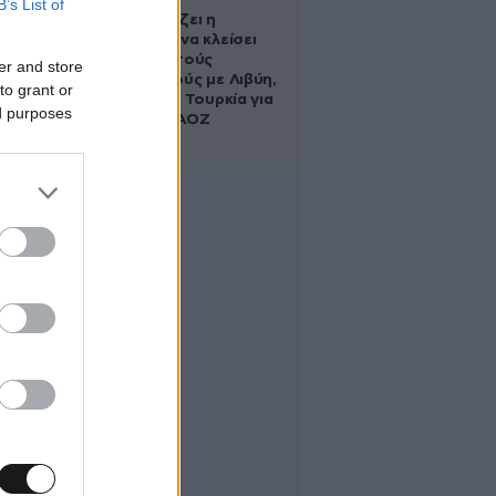
B’s List of
Πώς σχεδιάζει η
κυβέρνηση να κλείσει
τους ανοιχτούς
er and store
λογαριασμούς με Λιβύη,
to grant or
Αλβανία και Τουρκία για
ed purposes
τη χάραξη ΑΟΖ