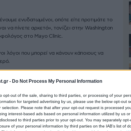
μένουμε ενυδατωμένοι, οπότε είτε προτιμάτε το
ναι να πίνετε αρκετό», τονίζει στην Washington
ροφολόγος στο Mayo Clinic.
οι λόγοι που μπορεί να κάνουν κάποιους να
ερό.
για τη θερμοκρασία του νερού;
.gr -
Do Not Process My Personal Information
r, που έχει μελετήσει τη θερμοκρασία του
to opt-out of the sale, sharing to third parties, or processing of your per
τα», αναφέρει πως σε μελέτη με τη συμμετοχή
formation for targeted advertising by us, please use the below opt-out s
r selection. Please note that after your opt-out request is processed y
ρύο νερό κατά τη διάρκεια μιας ώρας άσκησης
eing interest-based ads based on personal information utilized by us or
οκρασίας του σώματός τους, σε σύγκριση με
disclosed to third parties prior to your opt-out. You may separately opt-
ία δωματίου.
losure of your personal information by third parties on the IAB’s list of