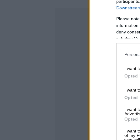
participants
Downstream 
Please note
information 
deny consent
in below Go
Persona
I want t
Opted 
I want t
Opted 
I want 
Advertis
Opted 
I want t
of my P
was col