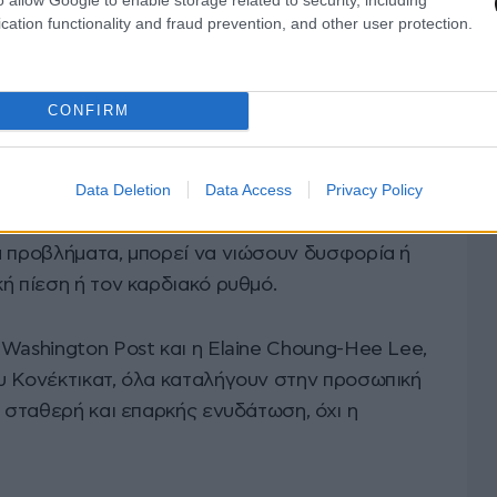
α προτιμούν το παγωμένο
cation functionality and fraud prevention, and other user protection.
ς. Άτομα με ημικρανίες μπορεί να εμφανίσουν
CONFIRM
 παγωμένου νερού, ιδιαίτερα όταν πίνεται με
Data Deletion
Data Access
Privacy Policy
ία των μυών του οισοφάγου), με ευαισθησία στα
ά προβλήματα, μπορεί να νιώσουν δυσφορία ή
ή πίεση ή τον καρδιακό ρυθμό.
Washington Post και η Elaine Choung-Hee Lee,
υ Κονέκτικατ, όλα καταλήγουν στην προσωπική
η σταθερή και επαρκής ενυδάτωση, όχι η