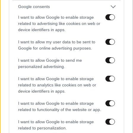
Google consents
I want to allow Google to enable storage
related to advertising like cookies on web or
device identifiers in apps.
I want to allow my user data to be sent to
Google for online advertising purposes.
Πάντα επίκαιρο
06·07·2023 10:32
I want to allow Google to send me
Μασάμε καλά πριν καταπιούμε
personalized advertising.
I want to allow Google to enable storage
Απαντήστε
2
0
related to analytics like cookies on web or
device identifiers in apps.
I want to allow Google to enable storage
Τι τρώνε
06·07·2023 10:27
related to functionality of the website or app.
Τι τρώνε ρε παιδιά; Ζωντανά τα χταποδάκια ολόκληρα;
I want to allow Google to enable storage
Εμ θα σου κάτσει και στο λαιμό.
related to personalization.