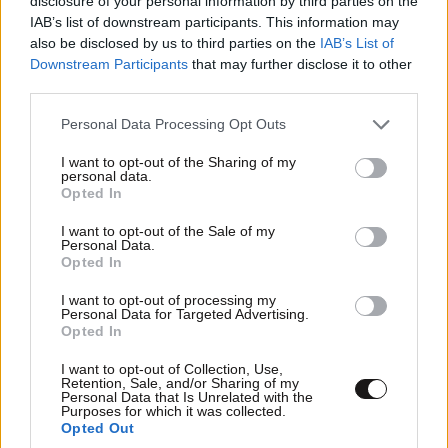
disclosure of your personal information by third parties on the
IAB’s list of downstream participants. This information may
also be disclosed by us to third parties on the
IAB’s List of
ΠΡΟΣΘΗΚΗ
Downstream Participants
that may further disclose it to other
third parties.
Please note that this website/app uses one or more Google
Personal Data Processing Opt Outs
services and may gather and store information including but
Βρωμοστομος
06·07·2023 13:58
not limited to your visit or usage behaviour. You may click to
I want to opt-out of the Sharing of my
personal data.
grant or deny consent to Google and its third-party tags to
Το είδαμε από πάνω μην το δούμε και από κάτω.
Opted In
use your data for below specified purposes in below Google
consent section.
I want to opt-out of the Sale of my
Απαντήστε
0
0
Personal Data.
Opted In
I want to opt-out of processing my
Personal Data for Targeted Advertising.
Opted In
I want to opt-out of Collection, Use,
Retention, Sale, and/or Sharing of my
Personal Data that Is Unrelated with the
Purposes for which it was collected.
Opted Out