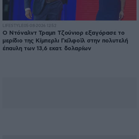
LIFESTYLE
05·08·2026 12:52
Ο Ντόναλντ Τραμπ Τζούνιορ εξαγόρασε το
μερίδιο της Κίμπερλι Γκίλφοϊλ στην πολυτελή
έπαυλη των 13,6 εκατ. δολαρίων